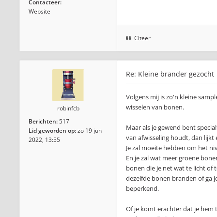
Contacteer:
Website
Citeer
Re: Kleine brander gezocht
Volgens mij is zo'n kleine sampl
wisselen van bonen.
robinfcb
Berichten:
517
Maar als je gewend bent special
Lid geworden op:
zo 19 jun
van afwisseling houdt, dan lijk
2022, 13:55
Je zal moeite hebben om het ni
En je zal wat meer groene bonen
bonen die je net wat te licht of 
dezelfde bonen branden of ga j
beperkend.
Of je komt erachter dat je hem to