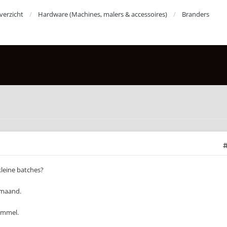
erzicht
Hardware (Machines, malers & accessoires)
Branders
kleine batches?
 maand.
ommel.