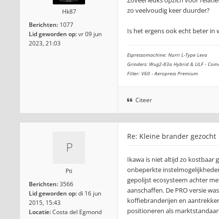
Zoveel leuks opzich voor relatie
zo veelvoudig keer duurder?
Hk87
Berichten:
1077
Is het ergens ook echt beter in
Lid geworden op:
vr 09 jun
2023, 21:03
Espressomachine: Nurri L-Type Leva
Grinders: Wug2-83a Hybrid & ULF - Com
Filter: V60 - Aeropress Premium
Citeer
Re: Kleine brander gezocht
Ikawa is niet altijd zo kostbaa
onbeperkte instelmogelijkheden
Pti
gepolijst ecosysteem achter met
Berichten:
3566
aanschaffen. De PRO versie was 
Lid geworden op:
di 16 jun
koffiebranderijen en aantrekke
2015, 15:43
positioneren als marktstandaard
Locatie:
Costa del Egmond