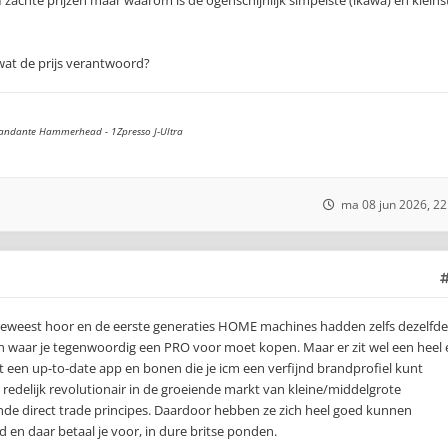
f zachte prijzen maar waarom is de ogenschijnlijk simpelste (ikawa) en kleins
 wat de prijs verantwoord?
andante Hammerhead - 1Zpresso J-Ultra
ma 08 jun 2026, 22
r geweest hoor en de eerste generaties HOME machines hadden zelfs dezelfde
 waar je tegenwoordig een PRO voor moet kopen. Maar er zit wel een heel 
 een up-to-date app en bonen die je icm een verfijnd brandprofiel kunt
redelijk revolutionair in de groeiende markt van kleine/middelgrote
nde direct trade principes. Daardoor hebben ze zich heel goed kunnen
 en daar betaal je voor, in dure britse ponden.