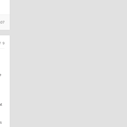
:07
9
e
at
ts