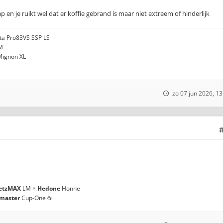
ap en je ruikt wel dat er koffie gebrand is maar niet extreem of hinderlijk
ota Pro83VS SSP LS
M
 Mignon XL
zo 07 jun 2026, 13
etzMAX
LM ×
Hedone
Honne
master
Cup-One ☕