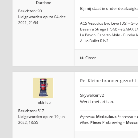
Durdane
Bij mij staat ie onder de afzuigk
Berichten:
90
Lid geworden op:
za 04 dec
2021, 21:54
ACS Vesuvius Evo Leva (DS) - G-i
Bezerra Strega (PSM) - etzMAX L
La Pavoni Esperto Abile - Eureka
Aillio Bullet R1v2
Citeer
Re: Kleine brander gezocht
Skywalker v2
Werkt met artisan.
robinfcb
Berichten:
517
Lid geworden op:
zo 19 jun
Espresso:
Meticulous
Espresso ×
2022, 13:55
Filter:
Pietro
Probrewing ×
Mocca