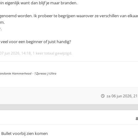
lein eigenlijk want dan blijf je maar branden.
o genoemd worden. Ik probeer te begrijpen waarover ze verschillen van elkaa
om.
.
 veel voor een beginner of juist handig?
07 jun 2026, 14:18, 1 keer totaal gewijzigd.
andante Hammerhead - 1Zpresso J-Ultra
za 06 jun 2026, 21
io Bullet voorbij zien komen