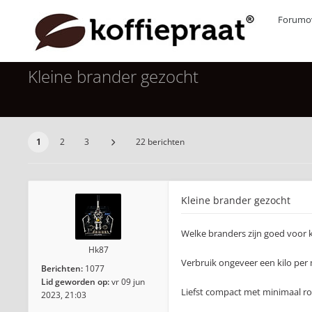
Forumov
Kleine brander gezocht
1
2
3
22 berichten
Kleine brander gezocht
Welke branders zijn goed voor 
Hk87
Verbruik ongeveer een kilo per
Berichten:
1077
Lid geworden op:
vr 09 jun
Liefst compact met minimaal r
2023, 21:03