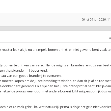
di 09 jun 2026, 11
e roaster leuk als je nu al simpele bonen drinkt, en niet gewend bent vaak te
ty bonen te drinken van verschillende origins en branders. en dus een beetj
t een thuisbrander mij beperkend.
veau van een goede branderij te evenaren.
 moeten kopen om de juiste branding te vinden, en dan zit je af en toe met
te donker hebt gebrand. En als je dan het juiste brandprofiel hebt, blijf je dan
e hetzelfde proces weer door met andere bonen? Lijkt mij persoonlijk dus w
ch niet zo vaak gebruikt. Wat natuurlijk prima is als je het geld niet voor ie