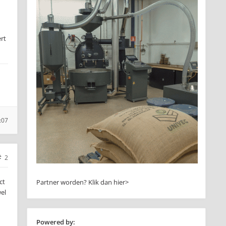
ert
:07
2
ct
Partner worden?
Klik dan hier>
el
Powered by: