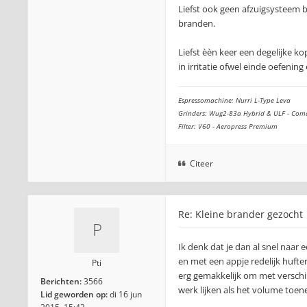
Liefst ook geen afzuigsystee
branden.
Liefst èèn keer een degelijke k
in irritatie ofwel einde oefenin
Espressomachine: Nurri L-Type Leva
Grinders: Wug2-83a Hybrid & ULF - Com
Filter: V60 - Aeropress Premium
Citeer
Re: Kleine brander gezocht
Ik denk dat je dan al snel naar 
en met een appje redelijk hufte
Pti
erg gemakkelijk om met verschil
Berichten:
3566
werk lijken als het volume toen
Lid geworden op:
di 16 jun