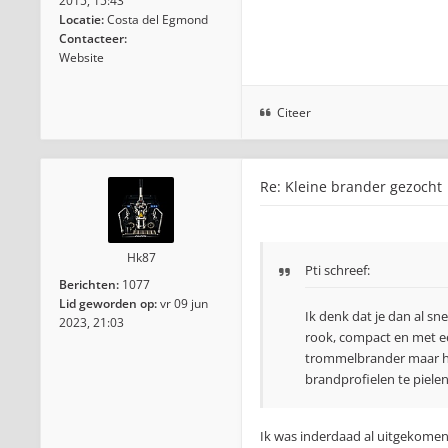
2015, 15:43
Locatie:
Costa del Egmond
Contacteer:
Website
Citeer
Re: Kleine brander gezocht
Hk87
Pti
schreef:
Berichten:
1077
Lid geworden op:
vr 09 jun
Ik denk dat je dan al sn
2023, 21:03
rook, compact en met een
trommelbrander maar he
brandprofielen te pielen
Ik was inderdaad al uitgekomen