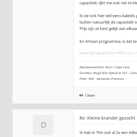
capaciteit, lijkt me ook net te k
Ik zie ook hier wel eens kaleid
buiten natuurlijk de capaciteit 
Prijs zijn ze best gelijk aan elkaar
En Artisan programma, is dat te
Laatst gewijzigd door
Hk87
op zo 
Espressomachine: Nurri L-Type Leva
Grinders: Wug2-83a Hybrid & ULF - Com
Filter: V60 - Aeropress Premium
Citeer
Re: Kleine brander gezocht
Ik heb in TKA ook al 2x een Aill