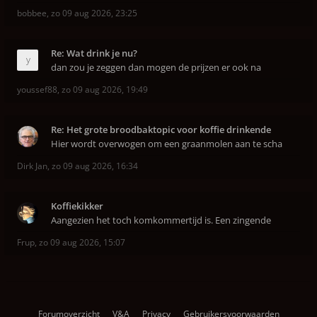
bobbee
,
zo 09 aug 2026, 23:25
Re: Wat drink je nu?
dan zou je zeggen dan mogen de prijzen er ook na
youssef88
,
zo 09 aug 2026, 19:49
Re: Het grote broodbaktopic voor koffie drinkende
Hier wordt overwogen om een graanmolen aan te scha
Dirk Jan
,
zo 09 aug 2026, 16:34
Koffiekikker
Aangezien het toch komkommertijd is. Een zingende
Frup
,
zo 09 aug 2026, 15:07
Forumoverzicht
V&A
Privacy
Gebruikersvoorwaarden