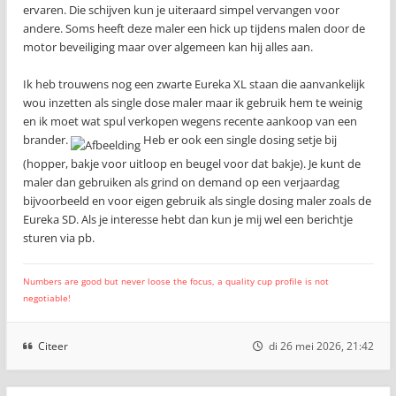
ervaren. Die schijven kun je uiteraard simpel vervangen voor
andere. Soms heeft deze maler een hick up tijdens malen door de
motor beveiliging maar over algemeen kan hij alles aan.
Ik heb trouwens nog een zwarte Eureka XL staan die aanvankelijk
wou inzetten als single dose maler maar ik gebruik hem te weinig
en ik moet wat spul verkopen wegens recente aankoop van een
brander.
Heb er ook een single dosing setje bij
(hopper, bakje voor uitloop en beugel voor dat bakje). Je kunt de
maler dan gebruiken als grind on demand op een verjaardag
bijvoorbeeld en voor eigen gebruik als single dosing maler zoals de
Eureka SD. Als je interesse hebt dan kun je mij wel een berichtje
sturen via pb.
Numbers are good but never loose the focus, a quality cup profile is not
negotiable!
Citeer
di 26 mei 2026, 21:42