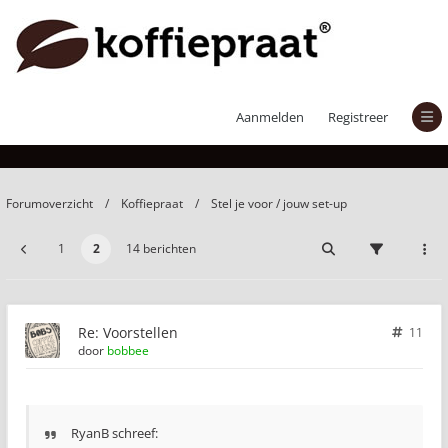
Voorstellen
Aanmelden
Registreer
Forumoverzicht
Koffiepraat
Stel je voor / jouw set-up
1
2
14 berichten
Re: Voorstellen
11
door
bobbee
RyanB schreef: