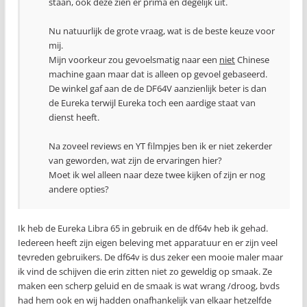
staan, ook deze zien er prima en degelijk uit.
Nu natuurlijk de grote vraag, wat is de beste keuze voor
mij.
Mijn voorkeur zou gevoelsmatig naar een
niet
Chinese
machine gaan maar dat is alleen op gevoel gebaseerd.
De winkel gaf aan de de DF64V aanzienlijk beter is dan
de Eureka terwijl Eureka toch een aardige staat van
dienst heeft.
Na zoveel reviews en YT filmpjes ben ik er niet zekerder
van geworden, wat zijn de ervaringen hier?
Moet ik wel alleen naar deze twee kijken of zijn er nog
andere opties?
Ik heb de Eureka Libra 65 in gebruik en de df64v heb ik gehad.
Iedereen heeft zijn eigen beleving met apparatuur en er zijn veel
tevreden gebruikers. De df64v is dus zeker een mooie maler maar
ik vind de schijven die erin zitten niet zo geweldig op smaak. Ze
maken een scherp geluid en de smaak is wat wrang /droog, bvds
had hem ook en wij hadden onafhankelijk van elkaar hetzelfde