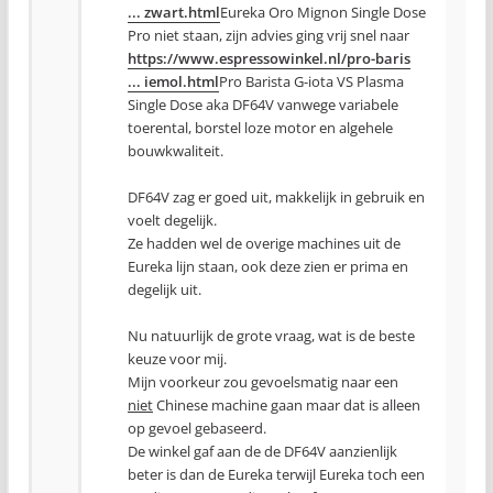
... zwart.html
Eureka Oro Mignon Single Dose
Pro niet staan, zijn advies ging vrij snel naar
https://www.espressowinkel.nl/pro-baris
... iemol.html
Pro Barista G-iota VS Plasma
Single Dose aka DF64V vanwege variabele
toerental, borstel loze motor en algehele
bouwkwaliteit.
DF64V zag er goed uit, makkelijk in gebruik en
voelt degelijk.
Ze hadden wel de overige machines uit de
Eureka lijn staan, ook deze zien er prima en
degelijk uit.
Nu natuurlijk de grote vraag, wat is de beste
keuze voor mij.
Mijn voorkeur zou gevoelsmatig naar een
niet
Chinese machine gaan maar dat is alleen
op gevoel gebaseerd.
De winkel gaf aan de de DF64V aanzienlijk
beter is dan de Eureka terwijl Eureka toch een