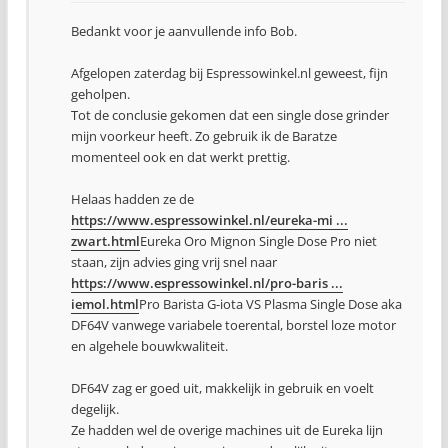
Bedankt voor je aanvullende info Bob.
Afgelopen zaterdag bij Espressowinkel.nl geweest, fijn
geholpen.
Tot de conclusie gekomen dat een single dose grinder
mijn voorkeur heeft. Zo gebruik ik de Baratze
momenteel ook en dat werkt prettig.
Helaas hadden ze de
https://www.espressowinkel.nl/eureka-mi ...
zwart.html
Eureka Oro Mignon Single Dose Pro niet
staan, zijn advies ging vrij snel naar
https://www.espressowinkel.nl/pro-baris ...
iemol.html
Pro Barista G-iota VS Plasma Single Dose aka
DF64V vanwege variabele toerental, borstel loze motor
en algehele bouwkwaliteit.
DF64V zag er goed uit, makkelijk in gebruik en voelt
degelijk.
Ze hadden wel de overige machines uit de Eureka lijn