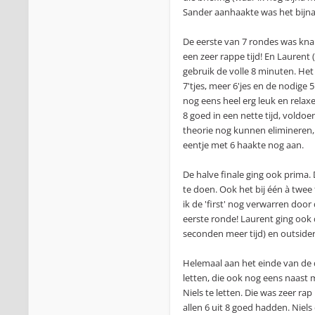
Sander aanhaakte was het bijna
De eerste van 7 rondes was knal
een zeer rappe tijd! En Laurent (
gebruik de volle 8 minuten. Het
7'tjes, meer 6'jes en de nodige 
nog eens heel erg leuk en relaxed
8 goed in een nette tijd, voldoe
theorie nog kunnen elimineren, a
eentje met 6 haakte nog aan.
De halve finale ging ook prima.
te doen. Ook het bij één à twee 
ik de 'first' nog verwarren doo
eerste ronde! Laurent ging ook 
seconden meer tijd) en outsider 
Helemaal aan het einde van de d
letten, die ook nog eens naast m
Niels te letten. Die was zeer ra
allen 6 uit 8 goed hadden. Niels