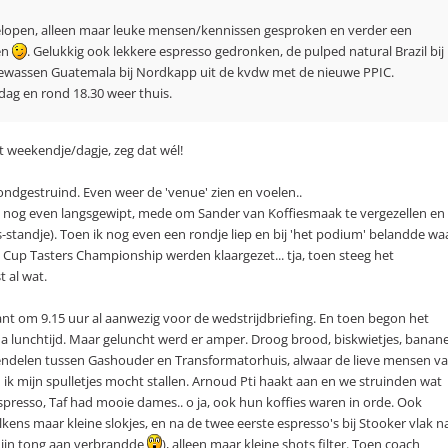
gelopen, alleen maar leuke mensen/kennissen gesproken en verder een
en
. Gelukkig ook lekkere espresso gedronken, de pulped natural Brazil bij
ewassen Guatemala bij Nordkapp uit de kvdw met de nieuwe PPIC.
dag en rond 18.30 weer thuis.
t weekendje/dagje, zeg dat wél!
ondgestruind. Even weer de 'venue' zien en voelen..
e nog even langsgewipt, mede om Sander van Koffiesmaak te vergezellen en
standje). Toen ik nog even een rondje liep en bij 'het podium' belandde wa
r de Cup Tasters Championship werden klaargezet... tja, toen steeg het
 al wat.
nt om 9.15 uur al aanwezig voor de wedstrijdbriefing. En toen begon het
na lunchtijd. Maar geluncht werd er amper. Droog brood, biskwietjes, banan
e pendelen tussen Gashouder en Transformatorhuis, alwaar de lieve mensen v
ik mijn spulletjes mocht stallen. Arnoud Pti haakt aan en we struinden wat
spresso, Taf had mooie dames.. o ja, ook hun koffies waren in orde. Ook
kens maar kleine slokjes, en na de twee eerste espresso's bij Stooker vlak n
 mijn tong aan verbrandde
), alleen maar kleine shots filter. Toen coach