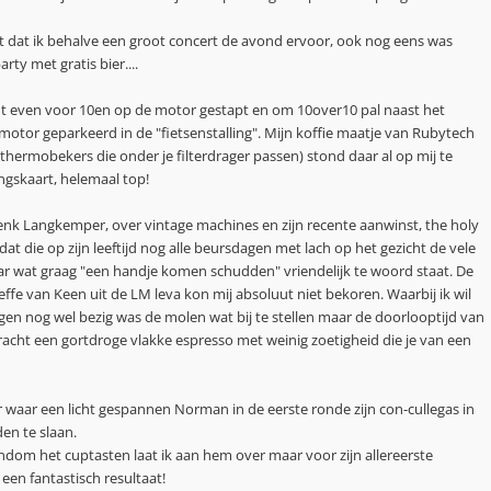
st dat ik behalve een groot concert de avond ervoor, ook nog eens was
rty met gratis bier....
ht even voor 10en op de motor gestapt en om 10over10 pal naast het
motor geparkeerd in de "fietsenstalling". Mijn koffie maatje van Rubytech
hermobekers die onder je filterdrager passen) stond daar al op mij te
gskaart, helemaal top!
nk Langkemper, over vintage machines en zijn recente aanwinst, the holy
dat die op zijn leeftijd nog alle beursdagen met lach op het gezicht de vele
 wat graag "een handje komen schudden" vriendelijk te woord staat. De
effe van Keen uit de LM leva kon mij absoluut niet bekoren. Waarbij ik wil
gen nog wel bezig was de molen wat bij te stellen maar de doorlooptijd van
racht een gortdroge vlakke espresso met weinig zoetigheid die je van een
waar een licht gespannen Norman in de eerste ronde zijn con-cullegas in
en te slaan.
ndom het cuptasten laat ik aan hem over maar voor zijn allereerste
een fantastisch resultaat!