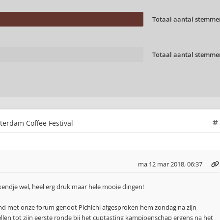
Totaal aantal stemme
Totaal aantal stemme
erdam Coffee Festival
ma 12 mar 2018, 06:37
endje wel, heel erg druk maar hele mooie dingen!
end met onze forum genoot Pichichi afgesproken hem zondag na zijn
zellen tot zijn eerste ronde bij het cuptasting kampioenschap ergens na het