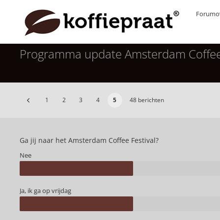
Forumov
Programma update Amsterdam Coffee 
1
2
3
4
5
48 berichten
Ga jij naar het Amsterdam Coffee Festival?
Nee
Ja, ik ga op vrijdag