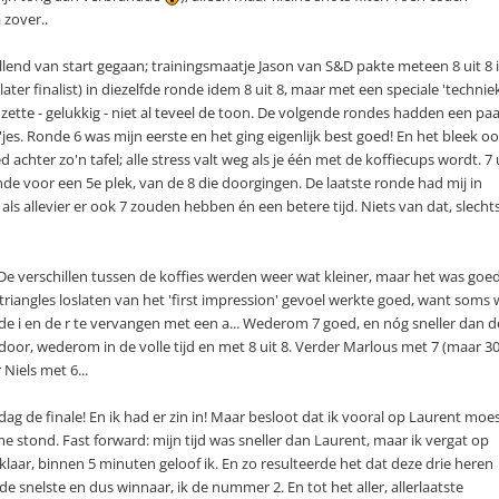
 zover..
lend van start gegaan; trainingsmaatje Jason van S&D pakte meteen 8 uit 8 
later finalist) in diezelfde ronde idem 8 uit 8, maar met een speciale 'techniek
 zette - gelukkig - niet al teveel de toon. De volgende rondes hadden een pa
5'jes. Ronde 6 was mijn eerste en het ging eigenlijk best goed! En het bleek o
 achter zo'n tafel; alle stress valt weg als je één met de koffiecups wordt. 7 
nde voor een 5e plek, van de 8 die doorgingen. De laatste ronde had mij in
ls allevier er ook 7 zouden hebben én een betere tijd. Niets van dat, slecht
 De verschillen tussen de koffies werden weer wat kleiner, maar het was goe
triangles loslaten van het 'first impression' gevoel werkte goed, want soms w
r de i en de r te vervangen met een a... Wederom 7 goed, en nóg sneller dan d
door, wederom in de volle tijd en met 8 uit 8. Verder Marlous met 7 (maar 3
Niels met 6...
ag de finale! En ik had er zin in! Maar besloot dat ik vooral op Laurent moe
e stond. Fast forward: mijn tijd was sneller dan Laurent, maar ik vergat op
p klaar, binnen 5 minuten geloof ik. En zo resulteerde het dat deze drie heren
 de snelste en dus winnaar, ik de nummer 2. En tot het aller, allerlaatste