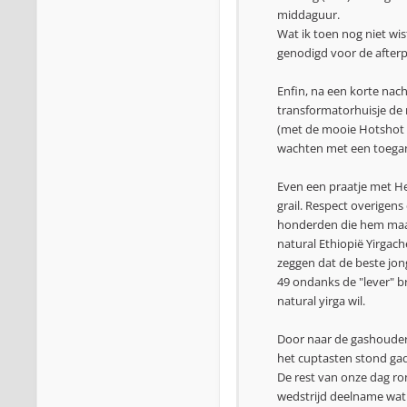
middaguur.
Wat ik toen nog niet wi
genodigd voor de afterpa
Enfin, na een korte nac
transformatorhuisje de 
(met de mooie Hotshot t
wachten met een toegan
Even een praatje met He
grail. Respect overigens 
honderden die hem maar
natural Ethiopië Yirgach
zeggen dat de beste jon
49 ondanks de "lever" b
natural yirga wil.
Door naar de gashouder 
het cuptasten stond gad
De rest van onze dag ro
wedstrijd deelname wat 