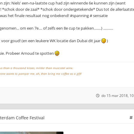
zijn: Niels' een-na-laatste cup had zijn winnende 6e kunnen zijn (want
out! *schok door de zaal* *schok door ondergetekende* Dus tot de allerlaatst
was het finale resultaat nog onbekend! #spanning # sensatie
d genomen... om een 7e.... of zelfs een 8e cup te pakken........) ...........
k voor goud! (en een leukere WK locatie dan Dubai dit jaar
)
sie. Probeer Arnoud te spotten
ous than a thousand kisses, milder than muscatel wine.
meone wants to pamper me, ah, then bring me coffee as a gift!
do 15 mar 2018, 10
erdam Coffee Festival