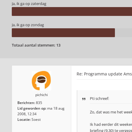
Ja, ik ga op zaterdag
Ja, ik ga op zondag
Totaal aantal stemmen:
13
Re: Programma update Amst
pichichi
Pti
schreef:
Berichten:
835
Lid geworden op:
ma 18 aug
Zo, dat was me het week
2008, 12:34
Locatie:
Soest
Ik had eerder dit week
briefing (9.30) te verge