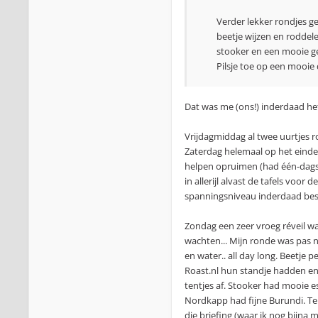
Verder lekker rondjes 
beetje wijzen en roddel
stooker en een mooie g
Pilsje toe op een mooie 
Dat was me (ons!) inderdaad he
Vrijdagmiddag al twee uurtjes r
Zaterdag helemaal op het eind
helpen opruimen (had één-dags-
in allerijl alvast de tafels voo
spanningsniveau inderdaad best
Zondag een zeer vroeg réveil wa
wachten... Mijn ronde was pas 
en water.. all day long. Beetj
Roast.nl hun standje hadden en 
tentjes af. Stooker had mooie e
Nordkapp had fijne Burundi. Tel
die briefing (waar ik nog bijna