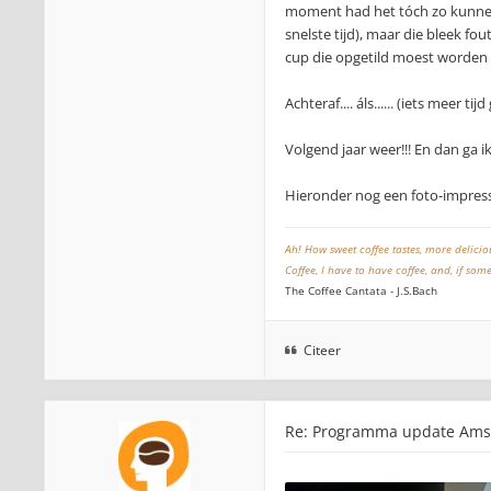
moment had het tóch zo kunnen 
snelste tijd), maar die bleek f
cup die opgetild moest worden 
Achteraf.... áls...... (iets meer tij
Volgend jaar weer!!! En dan ga i
Hieronder nog een foto-impres
Ah! How sweet coffee tastes, more delici
Coffee, I have to have coffee, and, if so
The Coffee Cantata - J.S.Bach
Citeer
Re: Programma update Amst