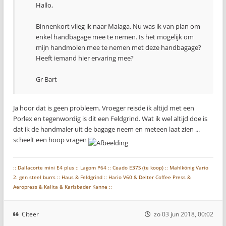
Hallo,
Binnenkort vlieg ik naar Malaga. Nu was ik van plan om
enkel handbagage mee te nemen. Is het mogelijk om
mijn handmolen mee te nemen met deze handbagage?
Heeft iemand hier ervaring mee?
Gr Bart
Ja hoor dat is geen probleem. Vroeger reisde ik altijd met een
Porlex en tegenwordig is dit een Feldgrind. Wat ik wel altijd doe is
dat ik de handmaler uit de bagage neem en meteen laat zien ...
scheelt een hoop vragen
:: Dallacorte mini E4 plus :: Lagom P64 :: Ceado E37S (te koop) :: Mahlkönig Vario
2. gen steel burrs :: Haus & Feldgrind :: Hario V60 & Delter Coffee Press &
Aeropress & Kalita & Karlsbader Kanne ::
Citeer
zo 03 jun 2018, 00:02