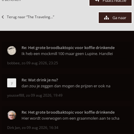
Plaats reactie
Terug naar “The Traveling...”
Ga naar
Re: Het grote broodbaktopic voor koffie drinkende
Ik heb een mockmill 100 maar geen Lupine. Handlei
bobbee
,
zo 09 aug 2026, 23:25
Re: Wat drink je nu?
dan zou je zeggen dan mogen de prijzen er ook na
youssef88
,
zo 09 aug 2026, 19:49
Re: Het grote broodbaktopic voor koffie drinkende
Hier wordt overwogen om een graanmolen aan te scha
Dirk Jan
,
zo 09 aug 2026, 16:34