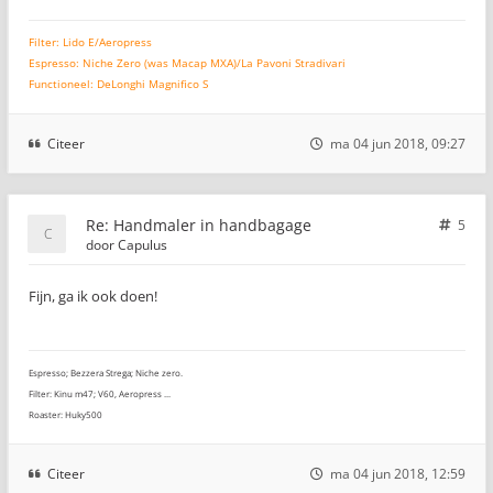
Filter: Lido E/Aeropress
Espresso: Niche Zero (was Macap MXA)/La Pavoni Stradivari
Functioneel: DeLonghi Magnifico S
Citeer
ma 04 jun 2018, 09:27
Re: Handmaler in handbagage
5
door
Capulus
Fijn, ga ik ook doen!
Espresso; Bezzera Strega; Niche zero.
Filter: Kinu m47; V60, Aeropress ...
Roaster: Huky500
Citeer
ma 04 jun 2018, 12:59