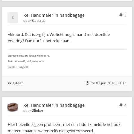
Re: Handmaler in handbagage
3
door
Capulus
Akkoord. Dat is erg fijn. Wellicht nog iemand met dezelfde
ervaring? Dan durf ik het zeker aan.
Espresso; Bezzera Strega; Niche zero.
Filter: Kinu m47; V60, Aeropress ...
Roaster: Huky500
Citeer
zo 03 jun 2018, 21:15
Re: Handmaler in handbagage
4
door
2linker
Hier hetzelfde, geen probleem, met een Lido. Ik meldde het ook
meteen, maar ze waren zelfs niet geïnteresseerd.