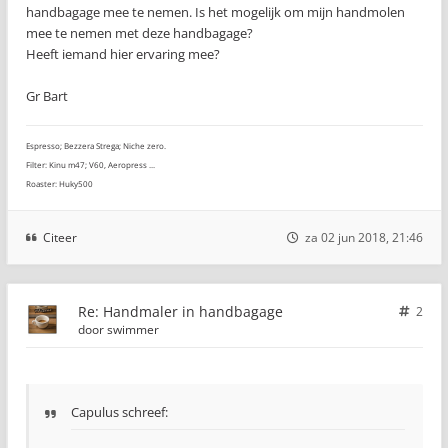
handbagage mee te nemen. Is het mogelijk om mijn handmolen
mee te nemen met deze handbagage?
Heeft iemand hier ervaring mee?
Gr Bart
Espresso; Bezzera Strega; Niche zero.
Filter: Kinu m47; V60, Aeropress ...
Roaster: Huky500
Citeer
za 02 jun 2018, 21:46
Re: Handmaler in handbagage
2
door
swimmer
Capulus schreef: