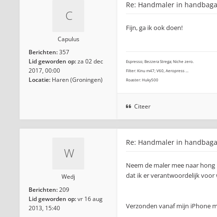
Re: Handmaler in handbag
Fijn, ga ik ook doen!
Capulus
Berichten:
357
Lid geworden op:
za 02 dec
Espresso; Bezzera Strega; Niche zero.
2017, 00:00
Filter: Kinu m47; V60, Aeropress ...
Locatie:
Haren (Groningen)
Roaster: Huky500
Citeer
Re: Handmaler in handbag
Neem de maler mee naar hong k
dat ik er verantwoordelijk voor
Wedj
Berichten:
209
Lid geworden op:
vr 16 aug
Verzonden vanaf mijn iPhone m
2013, 15:40