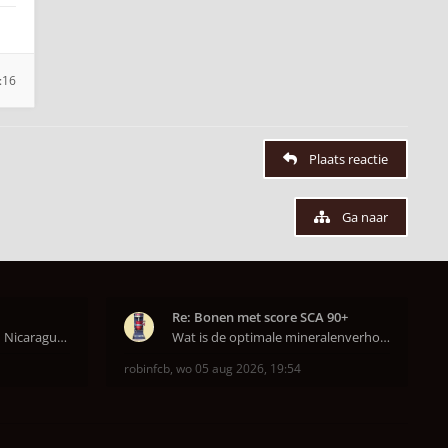
:16
Plaats reactie
Ga naar
Re: Bonen met score SCA 90+
Ik heb nu een Burundi en Nicaragua van het hoofdkw
Wat is de optimale mineralenverhouding volgens j
robinfcb
,
wo 05 aug 2026, 19:54