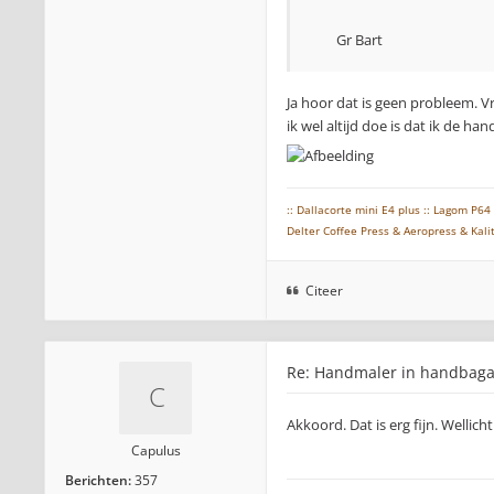
Gr Bart
Ja hoor dat is geen probleem. Vr
ik wel altijd doe is dat ik de h
:: Dallacorte mini E4 plus :: Lagom P64 
Delter Coffee Press & Aeropress & Kali
Citeer
Re: Handmaler in handbag
Akkoord. Dat is erg fijn. Wellic
Capulus
Berichten:
357