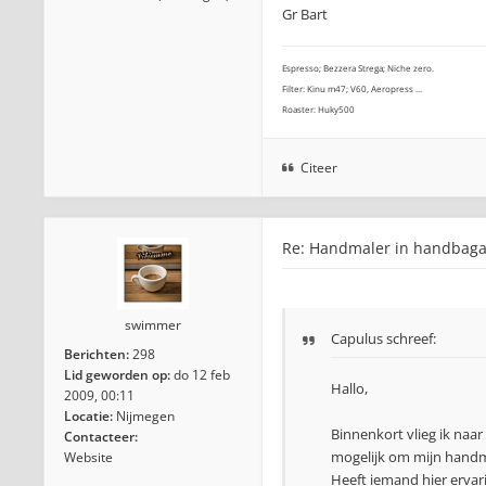
Gr Bart
Espresso; Bezzera Strega; Niche zero.
Filter: Kinu m47; V60, Aeropress ...
Roaster: Huky500
Citeer
Re: Handmaler in handbag
swimmer
Capulus schreef:
Berichten:
298
Lid geworden op:
do 12 feb
Hallo,
2009, 00:11
Locatie:
Nijmegen
Binnenkort vlieg ik naa
Contacteer:
mogelijk om mijn hand
Website
Heeft iemand hier erva