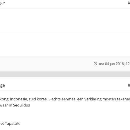
age
ma 04 jun 2018, 12
age
ong, indonesie, zuid korea. Slechts eenmaal een verklaring moeten tekene
 was? In Seoul dus
et Tapatalk