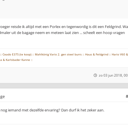
oeger reisde ik altijd met een Porlex en tegenwordig is dit een Feldgrind. Wa
andmaler uit de bagage neem en meteen laat zien ... scheelt een hoop vragen
:: Ceado E37S (te koop) :: Mahlkönig Vario 2. gen steel burrs :: Haus & Feldgrind :: Hario V60 &
ta & Karlsbader Kanne ::
zo 03 jun 2018, 00
age
ht nog iemand met dezelfde ervaring? Dan durf ik het zeker aan.