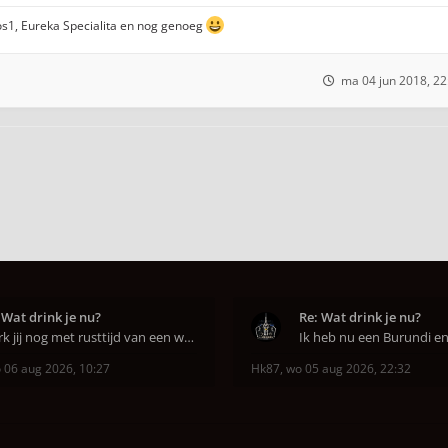
s1, Eureka Specialita en nog genoeg
ma 04 jun 2018, 22
 Wat drink je nu?
Re: Wat drink je nu?
Werk jij nog met rusttijd van een week of niet e
 06 aug 2026, 10:27
Hk87
,
wo 05 aug 2026, 22:32