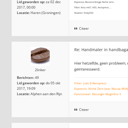
Lid geworden op:
za 02 dec
Espresso; Bezzera Strega; Niche zero.
2017, 00:00
Filter: Kinu m47; V60, Aeropress ...
Locatie:
Haren (Groningen)
Roaster: Huky500
Citeer
Re: Handmaler in handbag
Hier hetzelfde, geen probleem, 
geïnteresseerd.
2linker
Berichten:
49
Lid geworden op:
do 05 okt
Filter: Lido E/Aeropress
2017, 19:09
Espresso: Niche Zero (was Macap MXA)/
Locatie:
Alphen aan den Rijn
Functioneel: DeLonghi Magnifico S
Citeer