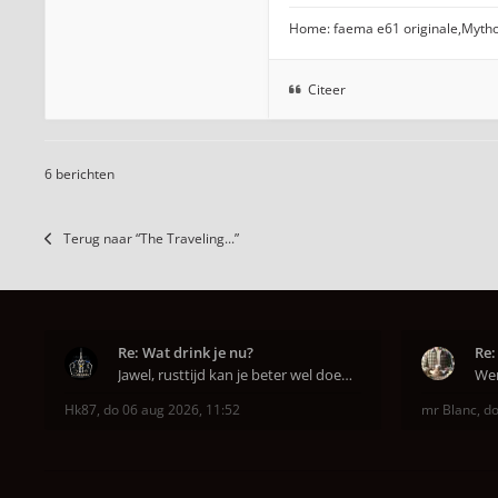
Home: faema e61 originale,Mytho
Citeer
6 berichten
Terug naar “The Traveling...”
Re: Wat drink je nu?
Re:
Jawel, rusttijd kan je beter wel doen anders smaa
Hk87
,
do 06 aug 2026, 11:52
mr Blanc
,
do