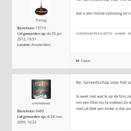
dat is een mooie oplossing en n
fransg
Berichten:
15713
Lid geworden op:
do 05 jan
LONDINIUM R24 & VECTIS - etzMAX - Ni
2012, 19:51
Locatie:
Amsterdam
Citeer
Re: Gereedschap voor het va
Ik weet niet wat ik op de foto z
om een filter los te trekken.Zo e
cremalover
veel uit.Met een boiler is dat an
Berichten:
6460
Lid geworden op:
di 24 mar
2009, 10:23