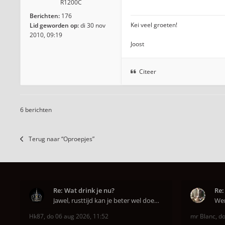
R1200C
Berichten:
176
Kei veel groeten!
Lid geworden op:
di 30 nov
2010, 09:19
Joost
Citeer
6 berichten
Terug naar “Oproepjes”
Re: Wat drink je nu?
Re:
Jawel, rusttijd kan je beter wel doen anders smaa
Hk87
,
do 06 aug 2026, 11:52
mr Blanc
,
do