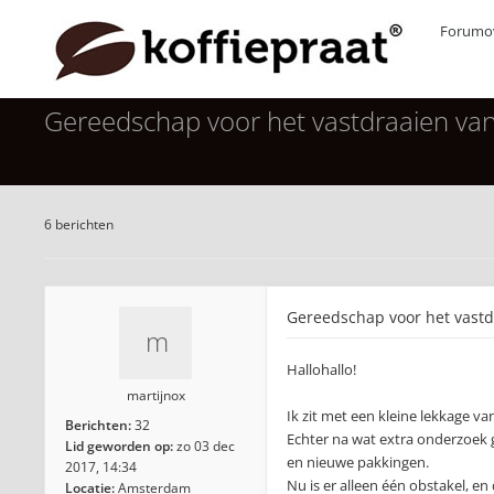
Forumov
Gereedschap voor het vastdraaien van 
6 berichten
Gereedschap voor het vastdr
Hallohallo!
martijnox
Ik zit met een kleine lekkage v
Berichten:
32
Echter na wat extra onderzoek 
Lid geworden op:
zo 03 dec
en nieuwe pakkingen.
2017, 14:34
Nu is er alleen één obstakel, e
Locatie:
Amsterdam