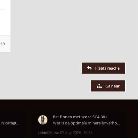
:19
Plaats reactie
Ga naar
Re: Bonen met score SCA 90+
Ik heb nu een Burundi en Nicaragua van het hoofdkw
Wat is de optimale mineralenverhouding volgens j
robinfcb
,
wo 05 aug 2026, 19:54