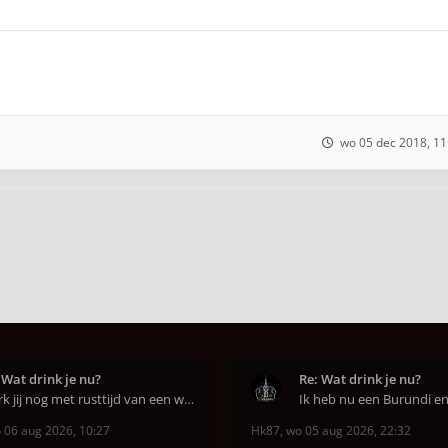
wo 05 dec 2018, 11
 Wat drink je nu?
Re: Wat drink je nu?
Werk jij nog met rusttijd van een week of niet e
 06 aug 2026, 10:27
Hk87
,
wo 05 aug 2026, 22:32