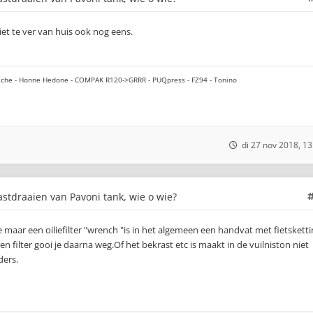
iet te ver van huis ook nog eens.
che - Honne Hedone - COMPAK R120->GRRR - PUQpress - FZ94 - Tonino
di 27 nov 2018, 13
stdraaien van Pavoni tank, wie o wie?
ie maar een oiliefilter "wrench "is in het algemeen een handvat met fietskett
en filter gooi je daarna weg.Of het bekrast etc is maakt in de vuilniston niet
ders.