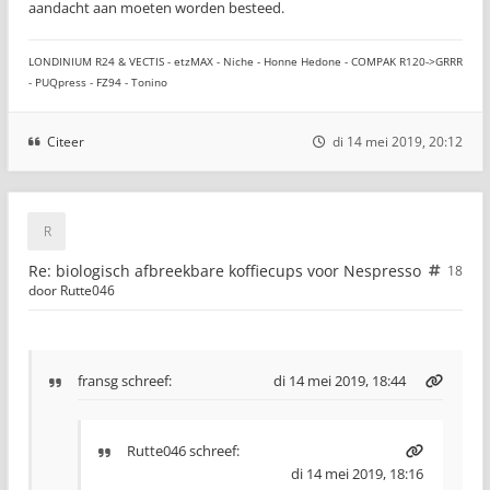
aandacht aan moeten worden besteed.
LONDINIUM R24 & VECTIS - etzMAX - Niche - Honne Hedone - COMPAK R120->GRRR
- PUQpress - FZ94 - Tonino
Citeer
di 14 mei 2019, 20:12
Re: biologisch afbreekbare koffiecups voor Nespresso
18
door
Rutte046
fransg
schreef:
di 14 mei 2019, 18:44
Rutte046
schreef:
di 14 mei 2019, 18:16