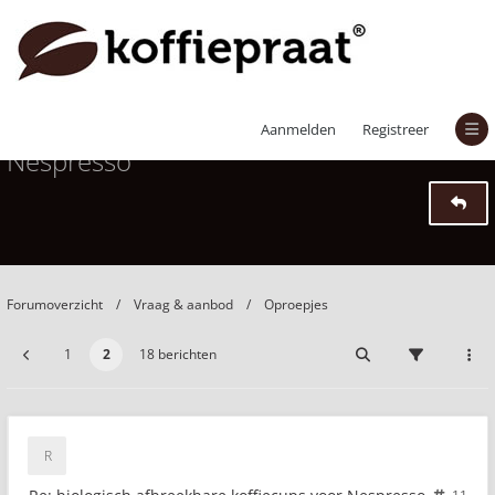
biologisch afbreekbare koffiecups voor
Aanmelden
Registreer
Nespresso
Forumoverzicht
Vraag & aanbod
Oproepjes
1
2
18 berichten