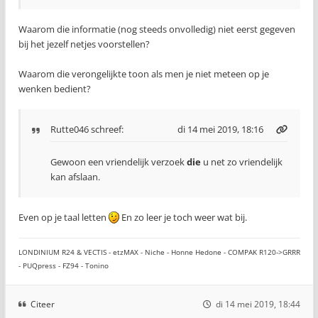
Waarom die informatie (nog steeds onvolledig) niet eerst gegeven
bij het jezelf netjes voorstellen?
Waarom die verongelijkte toon als men je niet meteen op je
wenken bedient?
Rutte046
schreef:
di 14 mei 2019, 18:16
Gewoon een vriendelijk verzoek
die
u net zo vriendelijk
kan afslaan.
Even op je taal letten
En zo leer je toch weer wat bij.
LONDINIUM R24 & VECTIS - etzMAX - Niche - Honne Hedone - COMPAK R120->GRRR
- PUQpress - FZ94 - Tonino
Citeer
di 14 mei 2019, 18:44