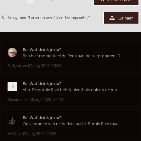
Terug naar “Forumnieuws / Over koffiepraat.nl”
Ga naar
Re: Wat drink je nu?
Ben hier momenteel de Perla aan het uitproberen. D
Dirk Jan
,
zo 09 aug 2026, 10:24
Re: Wat drink je nu?
Aha. De purple Rain heb ik hier thuis ook op de mo
Rosanne
,
za 08 aug 2026, 14:09
Re: Wat drink je nu?
Op aanraden van de barista had ik Purple Rain maa
Hk87
,
vr 07 aug 2026, 22:26