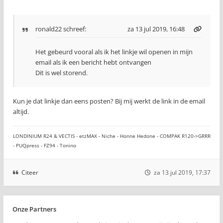
ronald22
schreef:
za 13 jul 2019, 16:48
Het gebeurd vooral als ik het linkje wil openen in mijn
email als ik een bericht hebt ontvangen
Dit is wel storend.
Kun je dat linkje dan eens posten? Bij mij werkt de link in de email
altijd.
LONDINIUM R24 & VECTIS - etzMAX - Niche - Honne Hedone - COMPAK R120->GRRR
- PUQpress - FZ94 - Tonino
Citeer
za 13 jul 2019, 17:37
Onze Partners