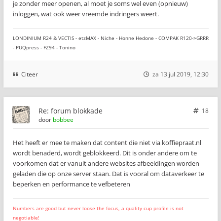
je zonder meer openen, al moet je soms wel even (opnieuw)
inloggen, wat ook weer vreemde indringers weert.
LONDINIUM R24 & VECTIS - etzMAX - Niche - Honne Hedone - COMPAK R120->GRRR
- PUQpress - FZ94 - Tonino
Citeer
za 13 jul 2019, 12:30
Re: forum blokkade
18
door
bobbee
Het heeft er mee te maken dat content die niet via koffiepraat.nl
wordt benaderd, wordt geblokkeerd. Dit is onder andere om te
voorkomen dat er vanuit andere websites afbeeldingen worden
geladen die op onze server staan. Dat is vooral om dataverkeer te
beperken en performance te vefbeteren
Numbers are good but never loose the focus, a quality cup profile is not
negotiable!