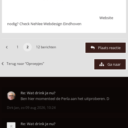
Website
nodig? Check Nehlee Webdesign Eindhoven
1
2
12 berichten
Plaats reactie
Terug naar “Oproepjes”
Ga naar
Re: Wat drink je nu?
Ben hier momenteel de Perla aan het uitproberen. D
Dirk Jan
,
zo 09 aug 2026, 10:24
Re: Wat drink je nu?