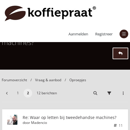
Waar op letten bij tweedehandse
Aanmelden
Registreer
machines?
Forumoverzicht
Vraag & aanbod
Oproepjes
1
2
12 berichten
Re: Waar op letten bij tweedehandse machines?
door
Madencio
11