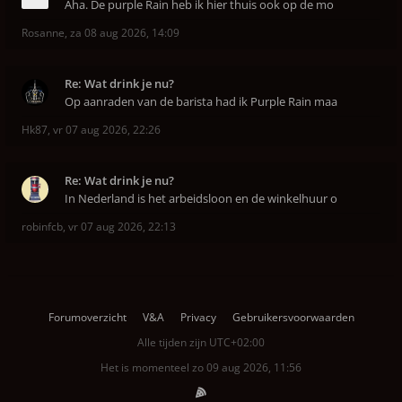
Aha. De purple Rain heb ik hier thuis ook op de mo
Rosanne
,
za 08 aug 2026, 14:09
Re: Wat drink je nu?
Op aanraden van de barista had ik Purple Rain maa
Hk87
,
vr 07 aug 2026, 22:26
Re: Wat drink je nu?
In Nederland is het arbeidsloon en de winkelhuur o
robinfcb
,
vr 07 aug 2026, 22:13
Forumoverzicht
V&A
Privacy
Gebruikersvoorwaarden
Alle tijden zijn
UTC+02:00
Het is momenteel zo 09 aug 2026, 11:56