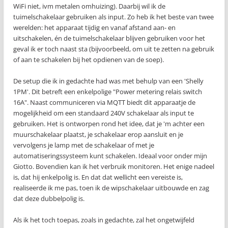
WiFi niet, ivm metalen omhuizing). Daarbij wil ik de
tuimelschakelaar gebruiken als input. Zo heb ik het beste van twee
werelden: het apparaat tijdig en vanaf afstand aan- en
uitschakelen, én de tuimelschakelaar blijven gebruiken voor het
geval ik er toch naast sta (bijvoorbeeld, om uit te zetten na gebruik
of aan te schakelen bij het opdienen van de soep).
De setup die ik in gedachte had was met behulp van een 'Shelly
1PM'. Dit betreft een enkelpolige "Power metering relais switch
16A". Naast communiceren via MQTT biedt dit apparaatje de
mogelijkheid om een standaard 240V schakelaar als input te
gebruiken. Het is ontworpen rond het idee, dat je 'm achter een
muurschakelaar plaatst, je schakelaar erop aansluit en je
vervolgens je lamp met de schakelaar of met je
automatiseringssysteem kunt schakelen. Ideaal voor onder mijn
Giotto. Bovendien kan ik het verbruik monitoren. Het enige nadeel
is, dat hij enkelpolig is. En dat dat wellicht een vereiste is,
realiseerde ik me pas, toen ik de wipschakelaar uitbouwde en zag
dat deze dubbelpolig is.
Als ik het toch toepas, zoals in gedachte, zal het ongetwijfeld