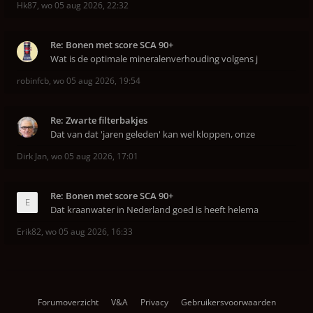
Hk87
,
wo 05 aug 2026, 22:32
Re: Bonen met score SCA 90+
Wat is de optimale mineralenverhouding volgens j
robinfcb
,
wo 05 aug 2026, 19:54
Re: Zwarte filterbakjes
Dat van dat 'jaren geleden' kan wel kloppen, onze
Dirk Jan
,
wo 05 aug 2026, 17:01
Re: Bonen met score SCA 90+
Dat kraanwater in Nederland goed is heeft helema
Erik82
,
wo 05 aug 2026, 16:33
Forumoverzicht
V&A
Privacy
Gebruikersvoorwaarden