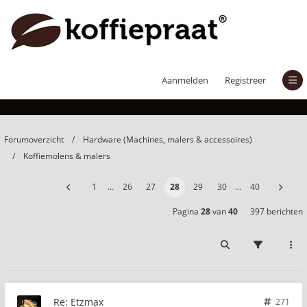
Etzmax
Aanmelden
Registreer
Forumoverzicht
Hardware (Machines, malers & accessoires)
Koffiemolens & malers
1
…
26
27
28
29
30
…
40
Pagina
28
van
40
397 berichten
Re: Etzmax
271