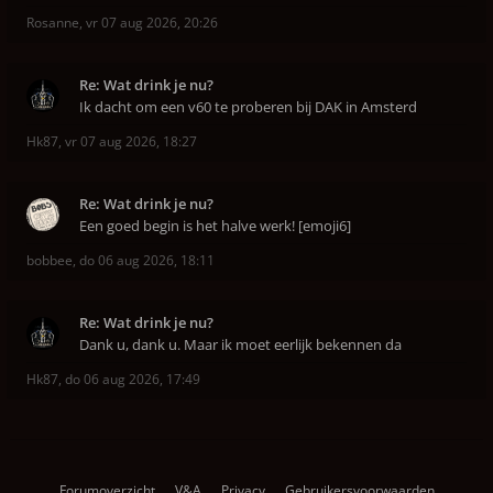
Rosanne
,
vr 07 aug 2026, 20:26
Re: Wat drink je nu?
Ik dacht om een v60 te proberen bij DAK in Amsterd
Hk87
,
vr 07 aug 2026, 18:27
Re: Wat drink je nu?
Een goed begin is het halve werk! [emoji6]
bobbee
,
do 06 aug 2026, 18:11
Re: Wat drink je nu?
Dank u, dank u. Maar ik moet eerlijk bekennen da
Hk87
,
do 06 aug 2026, 17:49
Forumoverzicht
V&A
Privacy
Gebruikersvoorwaarden