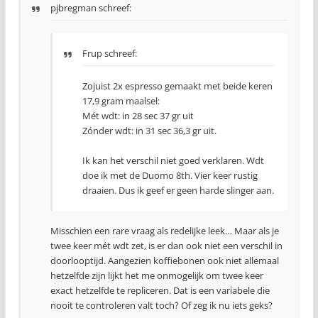
pjbregman schreef:
Frup schreef:
Zojuist 2x espresso gemaakt met beide keren
17,9 gram maalsel:
Mét wdt: in 28 sec 37 gr uit
Zónder wdt: in 31 sec 36,3 gr uit.
Ik kan het verschil niet goed verklaren. Wdt
doe ik met de Duomo 8th. Vier keer rustig
draaien. Dus ik geef er geen harde slinger aan.
Misschien een rare vraag als redelijke leek… Maar als je
twee keer mét wdt zet, is er dan ook niet een verschil in
doorlooptijd. Aangezien koffiebonen ook niet allemaal
hetzelfde zijn lijkt het me onmogelijk om twee keer
exact hetzelfde te repliceren. Dat is een variabele die
nooit te controleren valt toch? Of zeg ik nu iets geks?