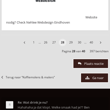
Website
nodig? Check Nehlee Webdesign Eindhoven
1
…
26
27
28
29
30
…
40
Pagina
28
van
40
397 berichten
Plaats reactie
Terug naar “Koffiemolens & malers”
Ga naar
Re: Wat drink je nu?
Hahahaha ja dat klopt. Welke smaak had je?? Ben