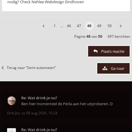
nodig? Check Nehlee Webdesign Eindhoven
1
…
46
47
48
49
50
Pagina
48
van
50
497 berichten
Plaats reactie
Terug naar “Semi-automaten”
Ga naar
Re: Wat drink je nu?
Ben hier momenteel de Perla aan het uitproberen. D
Dirk Jan
,
zo 09 aug 2026, 10:24
Re: Wat drink je nu?