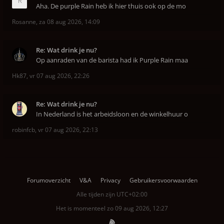
Aha. De purple Rain heb ik hier thuis ook op de mo
Rosanne
,
za 08 aug 2026, 14:09
Re: Wat drink je nu?
Op aanraden van de barista had ik Purple Rain maa
Hk87
,
vr 07 aug 2026, 22:26
Re: Wat drink je nu?
In Nederland is het arbeidsloon en de winkelhuur o
robinfcb
,
vr 07 aug 2026, 22:13
Forumoverzicht
V&A
Privacy
Gebruikersvoorwaarden
Alle tijden zijn
UTC+02:00
Het is momenteel zo 09 aug 2026, 12:27