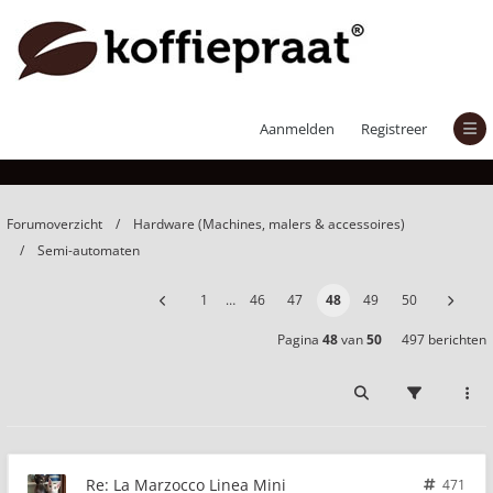
La Marzocco Linea Mini
Aanmelden
Registreer
Forumoverzicht
Hardware (Machines, malers & accessoires)
Semi-automaten
1
…
46
47
48
49
50
Pagina
48
van
50
497 berichten
Re: La Marzocco Linea Mini
471