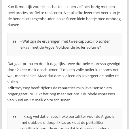
Kan ik moeilijk voor je inschatten. Ik ben zelf niet bezig met een
heel precies profiel te repliceren. Net als elke lever met veer kun je
de hendel iets tegenhouden en zelfs een klein beetje mee omhoog
duwen.
- Wat zijn de ervaringen met twee cappuccino achter
elkaar met de Argos. Voldoende boiler volume?
Dat gaat prima en doe ik dagelijks. twee dubbele espresso gevolgd
door 2 keer melk opschuimen. 3 op een volle boiler lukt soms net
wel, meestal niet. Maar dat doe ik alleen als ik vergeet de boiler te
vullen.
Edit:
odyssey heeft tijdens de reparaties mijn level sensor iets
hoger gezet. Nu lukt het nog maar net om 2 dubbele espressos
van 50ml en 2 x melk op te schuimen
- Ik zag wel dat er specifieke portafilter voor de Argos is
met dubbele uitloop. Ik las ook dat de portafilter
specifiek is voor de Argos en dat je dus geen andere