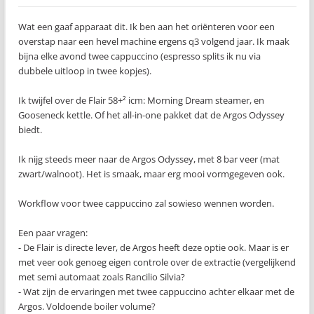
Wat een gaaf apparaat dit. Ik ben aan het oriënteren voor een
overstap naar een hevel machine ergens q3 volgend jaar. Ik maak
bijna elke avond twee cappuccino (espresso splits ik nu via
dubbele uitloop in twee kopjes).
Ik twijfel over de Flair 58+² icm: Morning Dream steamer, en
Gooseneck kettle. Of het all-in-one pakket dat de Argos Odyssey
biedt.
Ik nijg steeds meer naar de Argos Odyssey, met 8 bar veer (mat
zwart/walnoot). Het is smaak, maar erg mooi vormgegeven ook.
Workflow voor twee cappuccino zal sowieso wennen worden.
Een paar vragen:
- De Flair is directe lever, de Argos heeft deze optie ook. Maar is er
met veer ook genoeg eigen controle over de extractie (vergelijkend
met semi automaat zoals Rancilio Silvia?
- Wat zijn de ervaringen met twee cappuccino achter elkaar met de
Argos. Voldoende boiler volume?