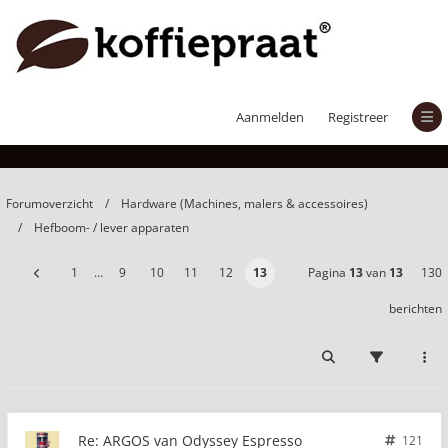
ARGOS van Odyssey Espresso
Aanmelden
Registreer
Forumoverzicht
Hardware (Machines, malers & accessoires)
Hefboom- / lever apparaten
1
…
9
10
11
12
13
Pagina
13
van
13
130
berichten
Re: ARGOS van Odyssey Espresso
121