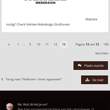
Website
nodig? Check Nehlee Webdesign Eindhoven
1
…
9
10
11
12
13
Pagina
13
van
13
130
berichten
Plaats reactie
Terug naar “Hefboom- / lever apparaten”
Ga naar
Re: Wat drink je nu?
Ben hier momenteel de Perla aan het uitproberen. D