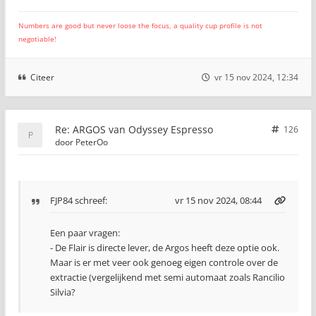
Numbers are good but never loose the focus, a quality cup profile is not
negotiable!
Citeer
vr 15 nov 2024, 12:34
Re: ARGOS van Odyssey Espresso
126
door
PeterOo
FJP84
schreef:
vr 15 nov 2024, 08:44
Een paar vragen:
- De Flair is directe lever, de Argos heeft deze optie ook.
Maar is er met veer ook genoeg eigen controle over de
extractie (vergelijkend met semi automaat zoals Rancilio
Silvia?