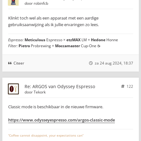
door
robinfcb
Klinkt toch wel als een apparaat met een aardige
gebruiksaanwijzing als ik jullie ervaringen zo lees.
Espresso:
Meticulous
Espresso ×
etzMAX
LM ×
Hedone
Honne
Filter:
Pietro
Probrewing ×
Moccamaster
Cup-One ☕
Citeer
za 24 aug 2024, 18:37
Re: ARGOS van Odyssey Espresso
122
door
Tekork
Classic mode is beschikbaar in de nieuwe firmware.
https://www.odysseyespresso.com/argos-classic-mode
“Coffee cannot disappoint, your expectations can”