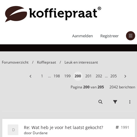
Wat heb je voor het laatst gekocht?
Aanmelden
Registreer
Forumoverzicht
Koffiepraat
Leuk en interessant
1
…
198
199
200
201
202
…
205
Pagina
200
van
205
2042 berichten
Re: Wat heb je voor het laatst gekocht?
1991
door
Durdane