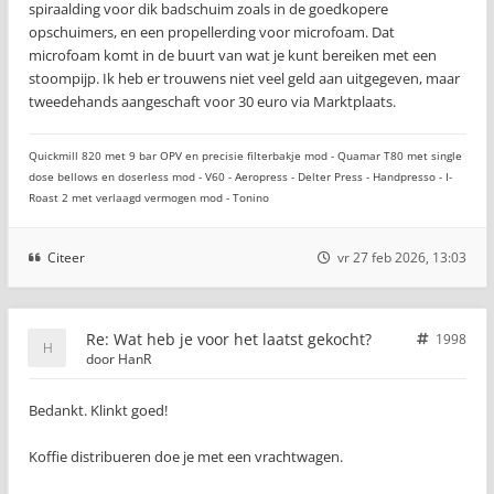
spiraalding voor dik badschuim zoals in de goedkopere
opschuimers, en een propellerding voor microfoam. Dat
microfoam komt in de buurt van wat je kunt bereiken met een
stoompijp. Ik heb er trouwens niet veel geld aan uitgegeven, maar
tweedehands aangeschaft voor 30 euro via Marktplaats.
Quickmill 820 met 9 bar OPV en precisie filterbakje mod - Quamar T80 met single
dose bellows en doserless mod - V60 - Aeropress - Delter Press - Handpresso - I-
Roast 2 met verlaagd vermogen mod - Tonino
Citeer
vr 27 feb 2026, 13:03
Re: Wat heb je voor het laatst gekocht?
1998
door
HanR
Bedankt. Klinkt goed!
Koffie distribueren doe je met een vrachtwagen.