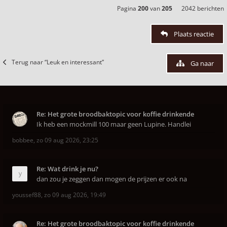
Pagina
200
van
205
2042 berichten
Plaats reactie
Terug naar “Leuk en interessant”
Ga naar
Re: Het grote broodbaktopic voor koffie drinkende
Ik heb een mockmill 100 maar geen Lupine. Handlei
bobbee
,
zo 09 aug 2026, 23:25
Re: Wat drink je nu?
dan zou je zeggen dan mogen de prijzen er ook na
youssef88
,
zo 09 aug 2026, 19:49
Re: Het grote broodbaktopic voor koffie drinkende