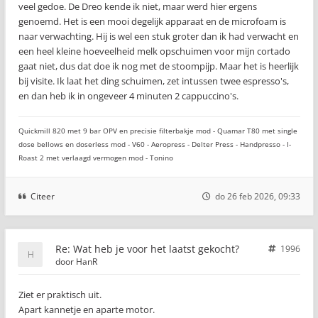
veel gedoe. De Dreo kende ik niet, maar werd hier ergens
genoemd. Het is een mooi degelijk apparaat en de microfoam is
naar verwachting. Hij is wel een stuk groter dan ik had verwacht en
een heel kleine hoeveelheid melk opschuimen voor mijn cortado
gaat niet, dus dat doe ik nog met de stoompijp. Maar het is heerlijk
bij visite. Ik laat het ding schuimen, zet intussen twee espresso's,
en dan heb ik in ongeveer 4 minuten 2 cappuccino's.
Quickmill 820 met 9 bar OPV en precisie filterbakje mod - Quamar T80 met single
dose bellows en doserless mod - V60 - Aeropress - Delter Press - Handpresso - I-
Roast 2 met verlaagd vermogen mod - Tonino
Citeer
do 26 feb 2026, 09:33
Re: Wat heb je voor het laatst gekocht?
1996
door
HanR
Ziet er praktisch uit.
Apart kannetje en aparte motor.