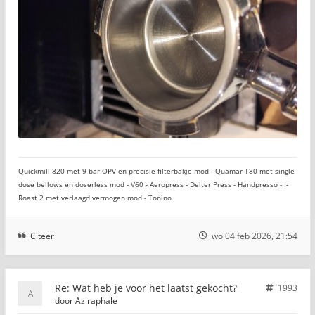
Quickmill 820 met 9 bar OPV en precisie filterbakje mod - Quamar T80 met single
dose bellows en doserless mod - V60 - Aeropress - Delter Press - Handpresso - I-
Roast 2 met verlaagd vermogen mod - Tonino
Citeer
wo 04 feb 2026, 21:54
Re: Wat heb je voor het laatst gekocht?
1993
door
Aziraphale