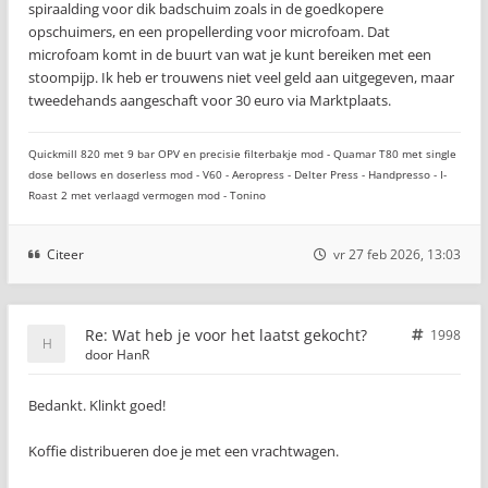
spiraalding voor dik badschuim zoals in de goedkopere
opschuimers, en een propellerding voor microfoam. Dat
microfoam komt in de buurt van wat je kunt bereiken met een
stoompijp. Ik heb er trouwens niet veel geld aan uitgegeven, maar
tweedehands aangeschaft voor 30 euro via Marktplaats.
Quickmill 820 met 9 bar OPV en precisie filterbakje mod - Quamar T80 met single
dose bellows en doserless mod - V60 - Aeropress - Delter Press - Handpresso - I-
Roast 2 met verlaagd vermogen mod - Tonino
Citeer
vr 27 feb 2026, 13:03
Re: Wat heb je voor het laatst gekocht?
1998
door
HanR
Bedankt. Klinkt goed!
Koffie distribueren doe je met een vrachtwagen.