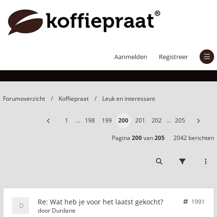
Wat heb je voor het laatst gekocht?
Aanmelden
Registreer
Forumoverzicht
Koffiepraat
Leuk en interessant
1
…
198
199
200
201
202
…
205
Pagina
200
van
205
2042 berichten
Re: Wat heb je voor het laatst gekocht?
1991
door
Durdane