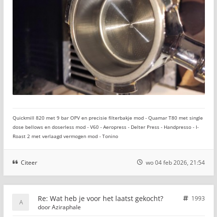
Quickmill 820 met 9 bar OPV en precisie filterbakje mod - Quamar T80 met single
dose bellows en doserless mod - V60 - Aeropress - Delter Press - Handpresso - I-
Roast 2 met verlaagd vermogen mod - Tonino
Citeer
wo 04 feb 2026, 21:54
Re: Wat heb je voor het laatst gekocht?
1993
door
Aziraphale