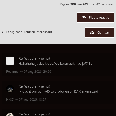
Pagina
200
van
205
2042 berichten
Plaats reactie
Terug naar “Leuk en interessant”
Ga naar
Re: Wat drink je nu?
Hahahaha ja dat klopt. Welke smaak had je?? Ben
Rosanne
,
vr 07 aug 2026, 20:26
Re: Wat drink je nu?
Ik dacht om een v60 te proberen bij DAK in Amsterd
Hk87
,
vr 07 aug 2026, 18:27
Re: Wat drink je nu?