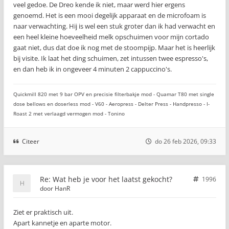
veel gedoe. De Dreo kende ik niet, maar werd hier ergens
genoemd. Het is een mooi degelijk apparaat en de microfoam is
naar verwachting. Hij is wel een stuk groter dan ik had verwacht en
een heel kleine hoeveelheid melk opschuimen voor mijn cortado
gaat niet, dus dat doe ik nog met de stoompijp. Maar het is heerlijk
bij visite. Ik laat het ding schuimen, zet intussen twee espresso's,
en dan heb ik in ongeveer 4 minuten 2 cappuccino's.
Quickmill 820 met 9 bar OPV en precisie filterbakje mod - Quamar T80 met single
dose bellows en doserless mod - V60 - Aeropress - Delter Press - Handpresso - I-
Roast 2 met verlaagd vermogen mod - Tonino
Citeer
do 26 feb 2026, 09:33
Re: Wat heb je voor het laatst gekocht?
1996
door
HanR
Ziet er praktisch uit.
Apart kannetje en aparte motor.