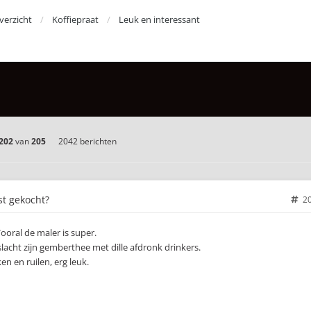
erzicht
Koffiepraat
Leuk en interessant
202
van
205
2042 berichten
st gekocht?
2
oral de maler is super.
slacht zijn gemberthee met dille afdronk drinkers.
n en ruilen, erg leuk.