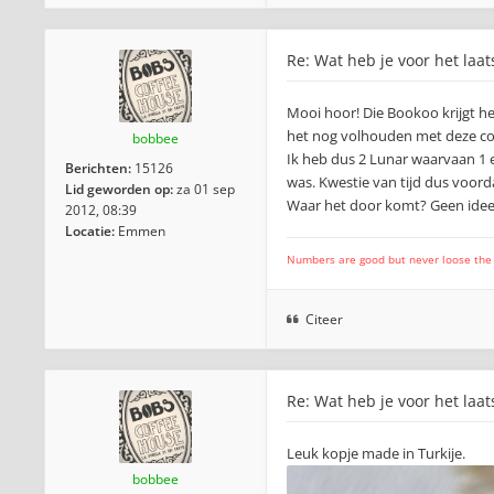
Re: Wat heb je voor het laat
Mooi hoor! Die Bookoo krijgt he
het nog volhouden met deze con
bobbee
Ik heb dus 2 Lunar waarvaan 1 e
Berichten:
15126
was. Kwestie van tijd dus voorda
Lid geworden op:
za 01 sep
Waar het door komt? Geen idee,
2012, 08:39
Locatie:
Emmen
Numbers are good but never loose the fo
Citeer
Re: Wat heb je voor het laat
Leuk kopje made in Turkije.
bobbee