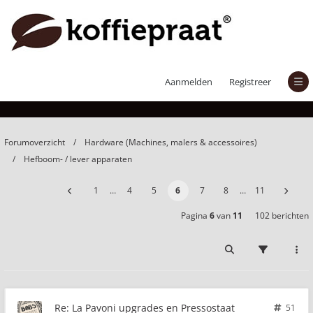
La Pavoni upgrades en Pressostaat
Aanmelden
Registreer
Forumoverzicht
Hardware (Machines, malers & accessoires)
Hefboom- / lever apparaten
1
…
4
5
6
7
8
…
11
Pagina
6
van
11
102 berichten
Re: La Pavoni upgrades en Pressostaat
51