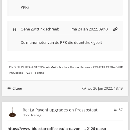
PPK?
Oene Zwittink
schreef:
ma 24 jan 2022, 09:40
De manometer van de PPK die de zetdruk geeft
LONDINIUM R24 & VECTIS - etzMAX - Niche - Honne Hedone - COMPAK R120->GRRR
- PUQpress - FZ94 - Tonino
Citeer
wo 26 jan 2022, 18:49
Re: La Pavoni upgrades en Pressostaat
57
door
fransg
https://www.bluestarcoffee.eu/la-pavoni ... 2126-p.asp