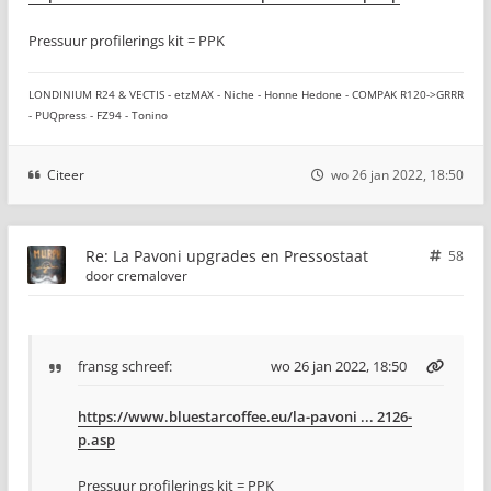
Pressuur profilerings kit = PPK
LONDINIUM R24 & VECTIS - etzMAX - Niche - Honne Hedone - COMPAK R120->GRRR
- PUQpress - FZ94 - Tonino
Citeer
wo 26 jan 2022, 18:50
Re: La Pavoni upgrades en Pressostaat
58
door
cremalover
fransg
schreef:
wo 26 jan 2022, 18:50
https://www.bluestarcoffee.eu/la-pavoni ... 2126-
p.asp
Pressuur profilerings kit = PPK