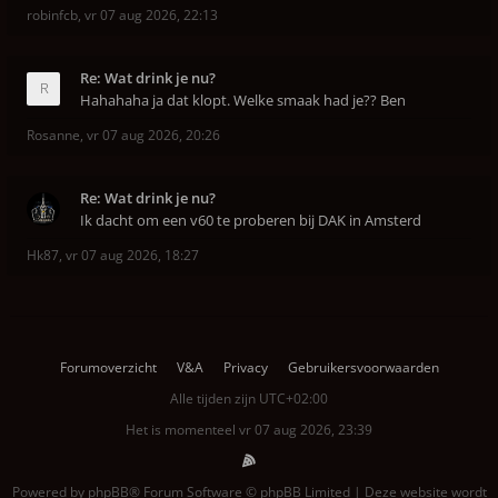
robinfcb
,
vr 07 aug 2026, 22:13
Re: Wat drink je nu?
Hahahaha ja dat klopt. Welke smaak had je?? Ben
Rosanne
,
vr 07 aug 2026, 20:26
Re: Wat drink je nu?
Ik dacht om een v60 te proberen bij DAK in Amsterd
Hk87
,
vr 07 aug 2026, 18:27
Forumoverzicht
V&A
Privacy
Gebruikersvoorwaarden
Alle tijden zijn
UTC+02:00
Het is momenteel vr 07 aug 2026, 23:39
Powered by
phpBB
® Forum Software © phpBB Limited | Deze website wordt