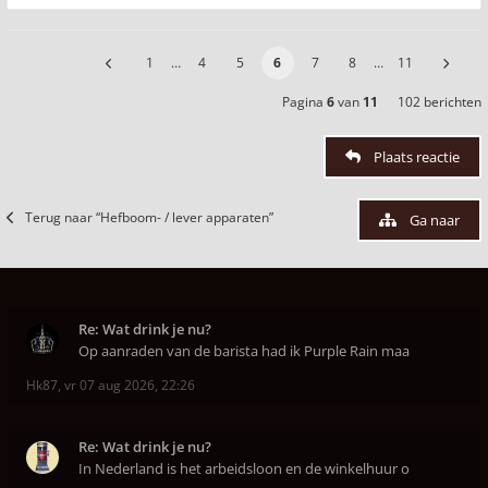
1
…
4
5
6
7
8
…
11
Pagina
6
van
11
102 berichten
Plaats reactie
Terug naar “Hefboom- / lever apparaten”
Ga naar
Re: Wat drink je nu?
Op aanraden van de barista had ik Purple Rain maa
Hk87
,
vr 07 aug 2026, 22:26
Re: Wat drink je nu?
In Nederland is het arbeidsloon en de winkelhuur o