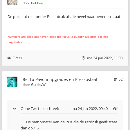
door
bobbee
De ppk stat niet onder Boilerdruk als de hevel naar beneden staat.
Numbers are good but never loose the focus, a quality cup profile is not
negotiable!
Citeer
ma 24 jan 2022, 11:03
Re: La Pavoni upgrades en Pressostaat
52
door
GuidovW
Oene Zwittink
schreef:
ma 24 jan 2022, 09:40
….. De manometer van de PPK die de zetdruk geeft staat
dan op 1,5…..