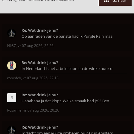
Ga naar
Re: Wat drink je nu?
Op aanraden van de barista had ik Purple Rain maa
Hk87
,
vr 07 aug 2026, 22:26
Re: Wat drink je nu?
In Nederland is het arbeidsloon en de winkelhuur o
robinfcb
,
vr 07 aug 2026, 22:13
Re: Wat drink je nu?
Hahahaha ja dat klopt. Welke smaak had je?? Ben
Rosanne
,
vr 07 aug 2026, 20:26
Re: Wat drink je nu?
Ik dacht om een v60 te proberen bij DAK in Amsterd