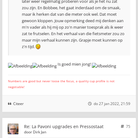
later weer regelmatig proberen voor als je het nu zat
zou zijn. En Bobbee, het gaat inderdaad om de smaak,
maar ik herken dat van die meter ook wel. Dat moet
gewoon kloppen. Jouw opmerking deed mij denken aan
m'n vader als hij mij op zo'n manier toesprak als ik weer
zat te frutselen. En het verhaal van die fietsmeter zou zo
maar mijn verhaal kunnen zijn. Grapje moet kunnen op
z'n tijd.
Is goed mien jong!
Numbers are good but never loose the focus, a quality cup profile is not
negotiable!
Citeer
do 27 jan 2022, 21:59
Re: La Pavoni upgrades en Pressostaat
75
door
Dirk Jan