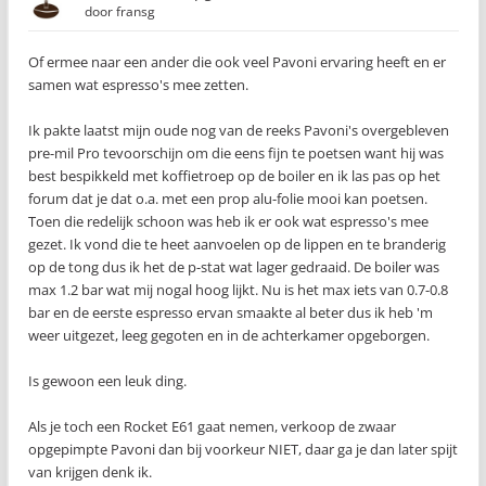
door
fransg
Of ermee naar een ander die ook veel Pavoni ervaring heeft en er
samen wat espresso's mee zetten.
Ik pakte laatst mijn oude nog van de reeks Pavoni's overgebleven
pre-mil Pro tevoorschijn om die eens fijn te poetsen want hij was
best bespikkeld met koffietroep op de boiler en ik las pas op het
forum dat je dat o.a. met een prop alu-folie mooi kan poetsen.
Toen die redelijk schoon was heb ik er ook wat espresso's mee
gezet. Ik vond die te heet aanvoelen op de lippen en te branderig
op de tong dus ik het de p-stat wat lager gedraaid. De boiler was
max 1.2 bar wat mij nogal hoog lijkt. Nu is het max iets van 0.7-0.8
bar en de eerste espresso ervan smaakte al beter dus ik heb 'm
weer uitgezet, leeg gegoten en in de achterkamer opgeborgen.
Is gewoon een leuk ding.
Als je toch een Rocket E61 gaat nemen, verkoop de zwaar
opgepimpte Pavoni dan bij voorkeur NIET, daar ga je dan later spijt
van krijgen denk ik.