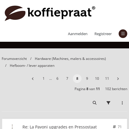
La Pavoni upgrades en Pressostaat
Aanmelden
Registreer
Forumoverzicht
Hardware (Machines, malers & accessoires)
Hefboom- / lever apparaten
1
…
6
7
8
9
10
11
Pagina
8
van
11
102 berichten
Re: La Pavoni upgrades en Pressostaat
71