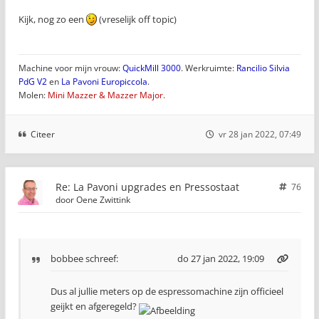
Kijk, nog zo een
(vreselijk off topic)
Machine voor mijn vrouw:
QuickMill 3000
. Werkruimte:
Rancilio Silvia
PdG V2
en
La Pavoni Europiccola
.
Molen:
Mini Mazzer & Mazzer Major.
Citeer
vr 28 jan 2022, 07:49
Re: La Pavoni upgrades en Pressostaat
76
door
Oene Zwittink
bobbee
schreef:
do 27 jan 2022, 19:09
Dus al jullie meters op de espressomachine zijn officieel
geijkt en afgeregeld?