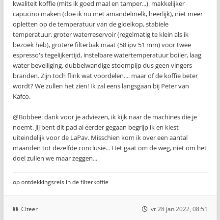
kwaliteit koffie (mits ik goed maal en tamper...), makkelijker
capucino maken (doe ik nu met amandelmelk, heerlijk), niet meer
opletten op de temperatuur van de gloeikop, stabiele
temperatuur, groter waterreservoir (regelmatig te klein als ik
bezoek heb), grotere filterbak maat (58 ipv 51 mm) voor twee
espresso's tegelijkertijd, instelbare watertemperatuur boiler, laag
water beveiliging, dubbelwandige stoompijp dus geen vingers
branden. Zijn toch flink wat voordelen.... maar of de koffie beter
wordt? We zullen het zien! Ik zal eens langsgaan bij Peter van
Kafco.
@Bobbee: dank voor je adviezen, ik kijk naar de machines die je
noemt. Jij bent dit pad al eerder gegaan begrijp ik en kiest
uiteindelijk voor de LaPav. Misschien kom ik over een aantal
maanden tot dezelfde conclusie... Het gaat om de weg, niet om het
doel zullen we maar zeggen...
op ontdekkingsreis in de filterkoffie
Citeer
vr 28 jan 2022, 08:51