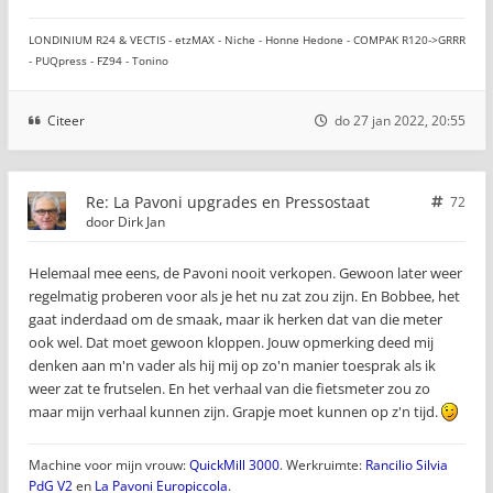
LONDINIUM R24 & VECTIS - etzMAX - Niche - Honne Hedone - COMPAK R120->GRRR
- PUQpress - FZ94 - Tonino
Citeer
do 27 jan 2022, 20:55
Re: La Pavoni upgrades en Pressostaat
72
door
Dirk Jan
Helemaal mee eens, de Pavoni nooit verkopen. Gewoon later weer
regelmatig proberen voor als je het nu zat zou zijn. En Bobbee, het
gaat inderdaad om de smaak, maar ik herken dat van die meter
ook wel. Dat moet gewoon kloppen. Jouw opmerking deed mij
denken aan m'n vader als hij mij op zo'n manier toesprak als ik
weer zat te frutselen. En het verhaal van die fietsmeter zou zo
maar mijn verhaal kunnen zijn. Grapje moet kunnen op z'n tijd.
Machine voor mijn vrouw:
QuickMill 3000
. Werkruimte:
Rancilio Silvia
PdG V2
en
La Pavoni Europiccola
.