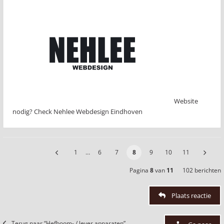
Website
nodig? Check Nehlee Webdesign Eindhoven
1
…
6
7
8
9
10
11
Pagina
8
van
11
102 berichten
Plaats reactie
Terug naar “Hefboom- / lever apparaten”