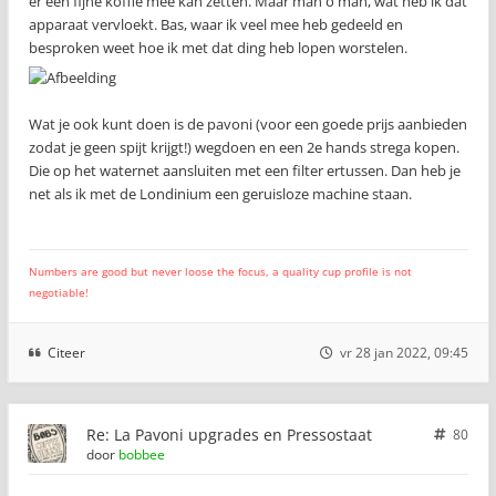
er een fijne koffie mee kan zetten. Maar man o man, wat heb ik dat
apparaat vervloekt. Bas, waar ik veel mee heb gedeeld en
besproken weet hoe ik met dat ding heb lopen worstelen.
Wat je ook kunt doen is de pavoni (voor een goede prijs aanbieden
zodat je geen spijt krijgt!) wegdoen en een 2e hands strega kopen.
Die op het waternet aansluiten met een filter ertussen. Dan heb je
net als ik met de Londinium een geruisloze machine staan.
Numbers are good but never loose the focus, a quality cup profile is not
negotiable!
Citeer
vr 28 jan 2022, 09:45
Re: La Pavoni upgrades en Pressostaat
80
door
bobbee