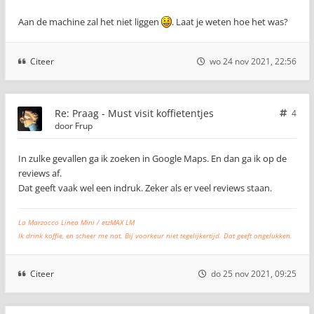
Aan de machine zal het niet liggen
. Laat je weten hoe het was?
Citeer
wo 24 nov 2021, 22:56
Re: Praag - Must visit koffietentjes
4
door
Frup
In zulke gevallen ga ik zoeken in Google Maps. En dan ga ik op de
reviews af.
Dat geeft vaak wel een indruk. Zeker als er veel reviews staan.
La Marzocco Linea Mini / etzMAX LM
Ik drink koffie, en scheer me nat. Bij voorkeur niet tegelijkertijd. Dat geeft ongelukken.
Citeer
do 25 nov 2021, 09:25