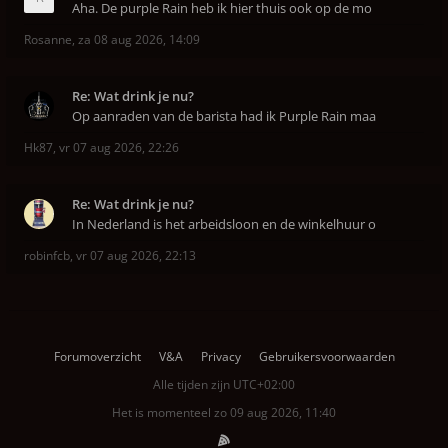
Aha. De purple Rain heb ik hier thuis ook op de mo
Rosanne
,
za 08 aug 2026, 14:09
Re: Wat drink je nu?
Op aanraden van de barista had ik Purple Rain maa
Hk87
,
vr 07 aug 2026, 22:26
Re: Wat drink je nu?
In Nederland is het arbeidsloon en de winkelhuur o
robinfcb
,
vr 07 aug 2026, 22:13
Forumoverzicht
V&A
Privacy
Gebruikersvoorwaarden
Alle tijden zijn
UTC+02:00
Het is momenteel zo 09 aug 2026, 11:40