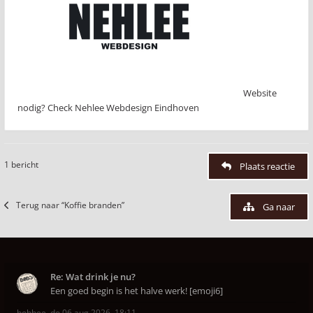
Website
nodig? Check Nehlee Webdesign Eindhoven
1 bericht
Plaats reactie
Terug naar “Koffie branden”
Ga naar
Re: Wat drink je nu?
Een goed begin is het halve werk! [emoji6]
bobbee
,
do 06 aug 2026, 18:11