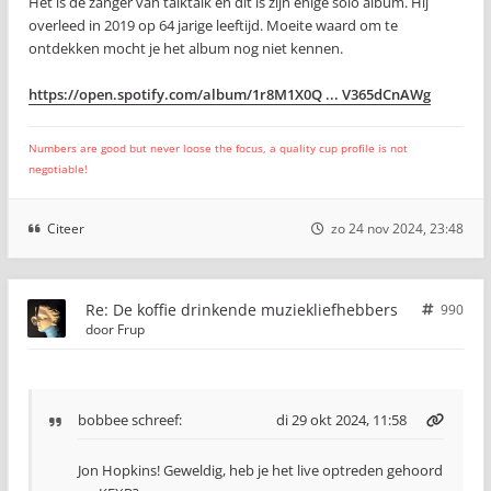
Het is de zanger van talktalk en dit is zijn enige solo album. Hij
overleed in 2019 op 64 jarige leeftijd. Moeite waard om te
ontdekken mocht je het album nog niet kennen.
https://open.spotify.com/album/1r8M1X0Q ... V365dCnAWg
Numbers are good but never loose the focus, a quality cup profile is not
negotiable!
Citeer
zo 24 nov 2024, 23:48
Re: De koffie drinkende muziekliefhebbers
990
door
Frup
bobbee
schreef:
di 29 okt 2024, 11:58
Jon Hopkins! Geweldig, heb je het live optreden gehoord