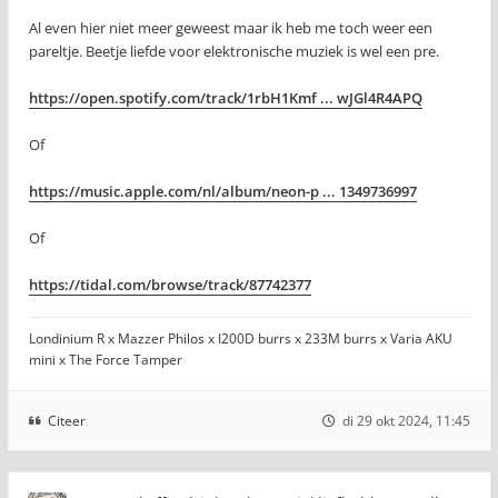
Al even hier niet meer geweest maar ik heb me toch weer een
pareltje. Beetje liefde voor elektronische muziek is wel een pre.
https://open.spotify.com/track/1rbH1Kmf ... wJGl4R4APQ
Of
https://music.apple.com/nl/album/neon-p ... 1349736997
Of
https://tidal.com/browse/track/87742377
Londinium R x Mazzer Philos x I200D burrs x 233M burrs x Varia AKU
mini x The Force Tamper
Citeer
di 29 okt 2024, 11:45