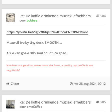
Re: De koffie drinkende muziekliefhebbers
984
door
bobbee
https://youtu.be/Zig0cfRdqsE?si=KT5coCN33P6YRmro
Maxwell live by tiny desk. SMOOTH....
Als je van goeie r&b/soul houdt. Zo goed.
Numbers are good but never loose the focus, a quality cup profile is not
negotiable!
Citeer
wo 28 aug 2024, 00:12
Re: De koffie drinkende muziekliefhebbers
985
door
omeCoffee