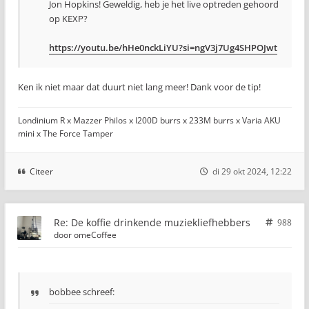
Jon Hopkins! Geweldig, heb je het live optreden gehoord
op KEXP?
https://youtu.be/hHe0nckLiYU?si=ngV3j7Ug4SHPOJwt
Ken ik niet maar dat duurt niet lang meer! Dank voor de tip!
Londinium R x Mazzer Philos x I200D burrs x 233M burrs x Varia AKU
mini x The Force Tamper
Citeer
di 29 okt 2024, 12:22
Re: De koffie drinkende muziekliefhebbers
988
door
omeCoffee
bobbee schreef: