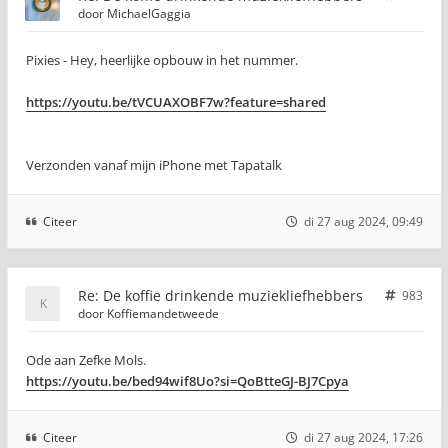
door
MichaelGaggia
Pixies - Hey, heerlijke opbouw in het nummer.
https://youtu.be/tVCUAXOBF7w?feature=shared
Verzonden vanaf mijn iPhone met Tapatalk
Citeer
di 27 aug 2024, 09:49
Re: De koffie drinkende muziekliefhebbers
983
door
Koffiemandetweede
Ode aan Zefke Mols.
https://youtu.be/bed94wif8Uo?si=QoBtteGJ-BJ7Cpya
Citeer
di 27 aug 2024, 17:26