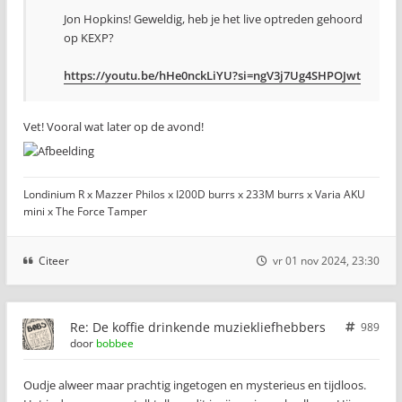
Jon Hopkins! Geweldig, heb je het live optreden gehoord
op KEXP?
https://youtu.be/hHe0nckLiYU?si=ngV3j7Ug4SHPOJwt
Vet! Vooral wat later op de avond!
Londinium R x Mazzer Philos x I200D burrs x 233M burrs x Varia AKU
mini x The Force Tamper
Citeer
vr 01 nov 2024, 23:30
Re: De koffie drinkende muziekliefhebbers
989
door
bobbee
Oudje alweer maar prachtig ingetogen en mysterieus en tijdloos.