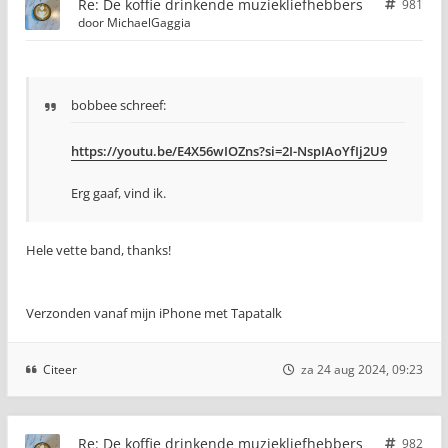
Re: De koffie drinkende muziekliefhebbers
981
door
MichaelGaggia
bobbee schreef:
https://youtu.be/E4X56wIOZns?si=2I-NspIAoYfIj2U9
Erg gaaf, vind ik.
Hele vette band, thanks!
Verzonden vanaf mijn iPhone met Tapatalk
Citeer
za 24 aug 2024, 09:23
Re: De koffie drinkende muziekliefhebbers
982