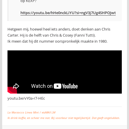
op KEXP?
https://youtu.be/hHe0nckLiYU?si=ngV3j7Ug4SHPOJwt
Hetgeen mij, hoewel heel iets anders, doet denken aan Chris
Carter. Hij is de helft van Chris & Cosey (Fanni Tutti).
Ik meen dat hij dit nummer oorspronkelijk maakte in 1980.
youtu.be/vY0a-r7-HEc
La Marzocco Linea Mini / etzMAX LM
Ik drink koffie, en scheer me nat. Bij voorkeur niet tegelijkertijd. Dat geeft ongelukken.