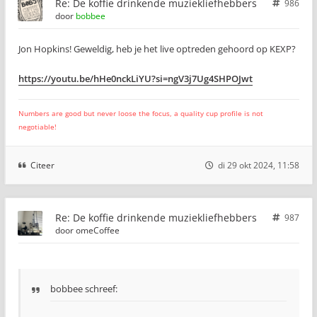
Re: De koffie drinkende muziekliefhebbers
986
door
bobbee
Jon Hopkins! Geweldig, heb je het live optreden gehoord op KEXP?
https://youtu.be/hHe0nckLiYU?si=ngV3j7Ug4SHPOJwt
Numbers are good but never loose the focus, a quality cup profile is not
negotiable!
Citeer
di 29 okt 2024, 11:58
Re: De koffie drinkende muziekliefhebbers
987
door
omeCoffee
bobbee schreef: