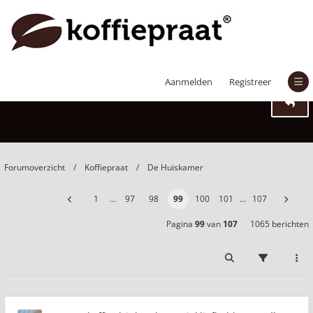
De koffie drinkende muziekliefhebbers
Aanmelden
Registreer
Forumoverzicht
Koffiepraat
De Huiskamer
1
…
97
98
99
100
101
…
107
Pagina
99
van
107
1065 berichten