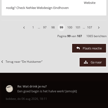
Website
nodig? Check Nehlee Webdesign Eindhoven
1
…
97
98
99
100
101
…
107
Pagina
99
van
107
1065 berichten
Plaats reactie
Terug naar “De Huiskamer”
Ga naar
Re: Wat drink je nu?
Een goed begin is het halve werk! [emoji6]
bobbee
,
do 06 aug 2026, 18:11