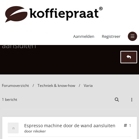
Espresso machine door de wand
Aanmelden
Registreer
aansluiten
Forumoverzicht
Techniek & know-how
Varia
1 bericht
Espresso machine door de wand aansluiten
1
door
nikoker