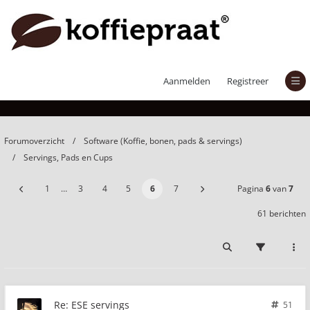
ESE servings
Aanmelden
Registreer
Forumoverzicht
Software (Koffie, bonen, pads & servings)
Servings, Pads en Cups
1
…
3
4
5
6
7
Pagina
6
van
7
61 berichten
Re: ESE servings
51