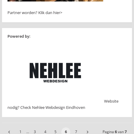
Partner worden?
Klik dan hier>
Powered by:
Website
nodig? Check Nehlee Webdesign Eindhoven
1
…
3
4
5
6
7
Pagina
6
van
7