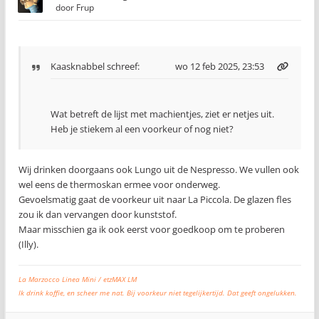
door
Frup
Kaasknabbel
schreef:
wo 12 feb 2025, 23:53
Wat betreft de lijst met machientjes, ziet er netjes uit.
Heb je stiekem al een voorkeur of nog niet?
Wij drinken doorgaans ook Lungo uit de Nespresso. We vullen ook
wel eens de thermoskan ermee voor onderweg.
Gevoelsmatig gaat de voorkeur uit naar La Piccola. De glazen fles
zou ik dan vervangen door kunststof.
Maar misschien ga ik ook eerst voor goedkoop om te proberen
(Illy).
La Marzocco Linea Mini / etzMAX LM
Ik drink koffie, en scheer me nat. Bij voorkeur niet tegelijkertijd. Dat geeft ongelukken.