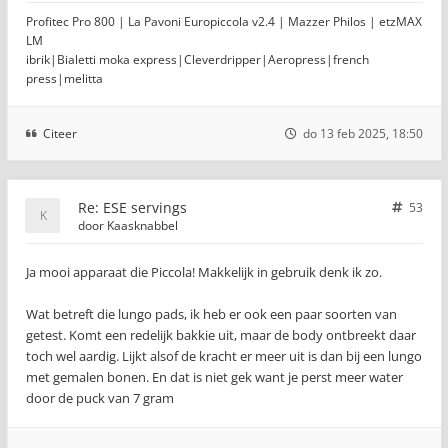
Profitec Pro 800 | La Pavoni Europiccola v2.4 | Mazzer Philos | etzMAX
LM
ibrik|Bialetti moka express|Cleverdripper|Aeropress|french
press|melitta
Citeer
do 13 feb 2025, 18:50
Re: ESE servings
53
door
Kaasknabbel
Ja mooi apparaat die Piccola! Makkelijk in gebruik denk ik zo.
Wat betreft die lungo pads, ik heb er ook een paar soorten van
getest. Komt een redelijk bakkie uit, maar de body ontbreekt daar
toch wel aardig. Lijkt alsof de kracht er meer uit is dan bij een lungo
met gemalen bonen. En dat is niet gek want je perst meer water
door de puck van 7 gram