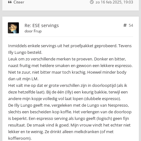
Citeer
zo 16 feb 2025, 19:03
Re: ESE servings
54
door
Frup
Inmiddels enkele servings uit het proefpakket geprobeerd. Tevens
Illy Lungo besteld.
Leuk om zo verschillende merken te proeven. Donker en bitter,
naast fruitig met heldere smaken en gewoon een lekkere espresso.
Niet te zuur, niet bitter maar toch krachig. Hoewel minder body
dan uit mijn LM.
Het valt me op dat er grote verschillen zijn in doorlooptijd (als ik
deze hetzelfde laat). Bij de één (Illy) een keurig bakkie, terwijl een
andere mijn kopje volledig vol laat lopen (dubbele espresso).
De Illy Lungo geeft me, vergeleken met de Lungo van Nespresso,
slechts een bescheiden kop koffie. Het verlengen van de doorloop
is beperkt. Een espresso serving als lungo geeft (logisch) geen fijn
resultaat. De smaak vind ik goed. Mijn vrouw vindt het echter niet
lekker en te weinig. Ze drinkt alleen melkdranken (of met
koffieroom).