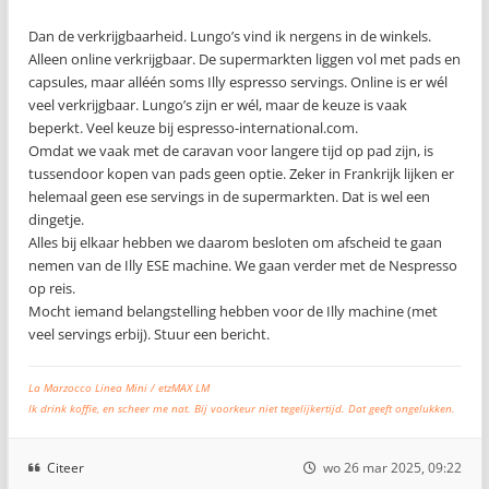
Dan de verkrijgbaarheid. Lungo’s vind ik nergens in de winkels.
Alleen online verkrijgbaar. De supermarkten liggen vol met pads en
capsules, maar alléén soms Illy espresso servings. Online is er wél
veel verkrijgbaar. Lungo’s zijn er wél, maar de keuze is vaak
beperkt. Veel keuze bij espresso-international.com.
Omdat we vaak met de caravan voor langere tijd op pad zijn, is
tussendoor kopen van pads geen optie. Zeker in Frankrijk lijken er
helemaal geen ese servings in de supermarkten. Dat is wel een
dingetje.
Alles bij elkaar hebben we daarom besloten om afscheid te gaan
nemen van de Illy ESE machine. We gaan verder met de Nespresso
op reis.
Mocht iemand belangstelling hebben voor de Illy machine (met
veel servings erbij). Stuur een bericht.
La Marzocco Linea Mini / etzMAX LM
Ik drink koffie, en scheer me nat. Bij voorkeur niet tegelijkertijd. Dat geeft ongelukken.
Citeer
wo 26 mar 2025, 09:22