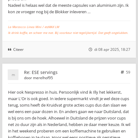
Nadeel is helaas wel dat de meeste capsules van aluminium zijn. Ik
kon ze vroeger nog bij de Blokker inleveren …
La Marzocco Linea Mini / etzMAX LM
Ik drink koffie, en scheer me nat. Bij voorkeur niet tegelijkertijd. Dat geeft ongelukken.
Citeer
di 08 apr 2025, 18:27
Re: ESE servings
59
door
merelhof95
Hier ook Nespresso in huis. Persoonlijk vind ik Illy het lekkerst,
maar L'Or is ook goed. In iedere supermarkt vindt je wel deze cups
terug, soms heeft de Kruidvat grote acties cups dus dan slaan we
wel eens een paar dozen in. En anders gaan we naar Duitsland, dat
is bij ons om de hoek. Alhoewel in Duitsland de prijzen voor cups
net zo duur zijn als in Nederland, hebben ze daar meer keuze. Ik wil
in het weekend proberen om een koffiemachine te gebruiken en
koffiebonen in te slaan. Hoor wel eens positieve als negatieve