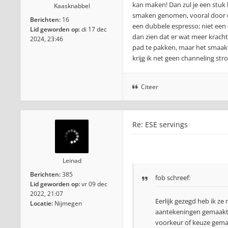
kan maken! Dan zul je een stuk 
Kaasknabbel
smaken genomen, vooral door de
Berichten:
16
een dubbele espresso; niet een e
Lid geworden op:
di 17 dec
dan zien dat er wat meer kracht 
2024, 23:46
pad te pakken, maar het smaakt 
krijg ik net geen channeling st
Citeer
Re: ESE servings
Leinad
Berichten:
385
fob schreef:
Lid geworden op:
vr 09 dec
2022, 21:07
Eerlijk gezegd heb ik ze
Locatie:
Nijmegen
aantekeningen gemaakt. 
voorkeur of keuze gemaa