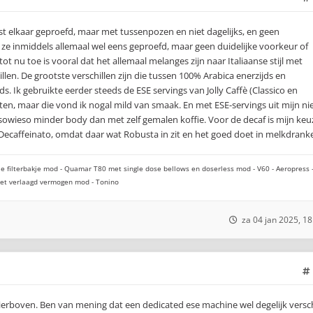
aast elkaar geproefd, maar met tussenpozen en niet dagelijks, en geen
ze inmiddels allemaal wel eens geproefd, maar geen duidelijke voorkeur of
t nu toe is vooral dat het allemaal melanges zijn naar Italiaanse stijl met
illen. De grootste verschillen zijn die tussen 100% Arabica enerzijds en
. Ik gebruikte eerder steeds de ESE servings van Jolly Caffè (Classico en
tten, maar die vond ik nogal mild van smaak. En met ESE-servings uit mijn nie
k sowieso minder body dan met zelf gemalen koffie. Voor de decaf is mijn keu
Decaffeinato, omdat daar wat Robusta in zit en het goed doet in melkdrank
e filterbakje mod - Quamar T80 met single dose bellows en doserless mod - V60 - Aeropress 
 met verlaagd vermogen mod - Tonino
za 04 jan 2025, 18
hierboven. Ben van mening dat een dedicated ese machine wel degelijk versch