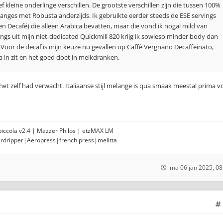
tief kleine onderlinge verschillen. De grootste verschillen zijn die tussen 100%
langes met Robusta anderzijds. Ik gebruikte eerder steeds de ESE servings
o en Decafé) die alleen Arabica bevatten, maar die vond ik nogal mild van
ngs uit mijn niet-dedicated Quickmill 820 krijg ik sowieso minder body dan
 Voor de decaf is mijn keuze nu gevallen op Caffè Vergnano Decaffeinato,
in zit en het goed doet in melkdranken.
het zelf had verwacht. Italiaanse stijl melange is qua smaak meestal prima v
opiccola v2.4 | Mazzer Philos | etzMAX LM
erdripper|Aeropress|french press|melitta
ma 06 jan 2025, 08