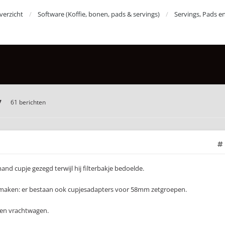
erzicht
Software (Koffie, bonen, pads & servings)
Servings, Pads e
7
61 berichten
mand cupje gezegd terwijl hij filterbakje bedoelde.
maken: er bestaan ook cupjesadapters voor 58mm zetgroepen.
een vrachtwagen.