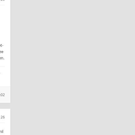
t-
ze
en.
-
:02
26
il