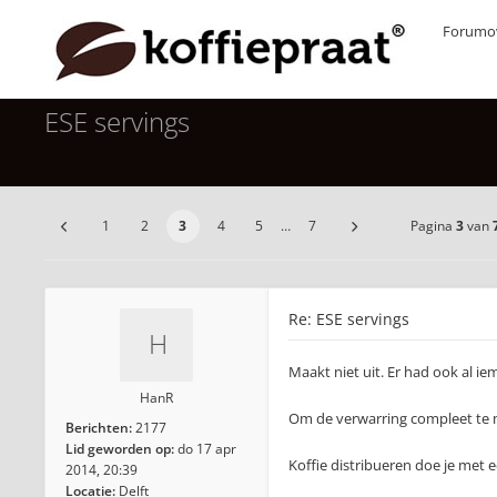
Forumov
ESE servings
1
2
3
4
5
…
7
Pagina
3
van
Re: ESE servings
Maakt niet uit. Er had ook al ie
HanR
Om de verwarring compleet te 
Berichten:
2177
Lid geworden op:
do 17 apr
Koffie distribueren doe je met 
2014, 20:39
Locatie:
Delft