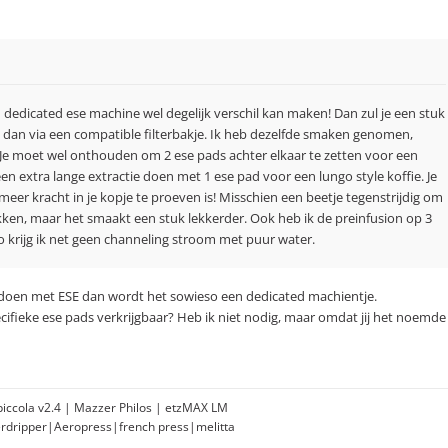
dedicated ese machine wel degelijk verschil kan maken! Dan zul je een stuk
 dan via een compatible filterbakje. Ik heb dezelfde smaken genomen,
 Je moet wel onthouden om 2 ese pads achter elkaar te zetten voor een
en extra lange extractie doen met 1 ese pad voor een lungo style koffie. Je
 meer kracht in je kopje te proeven is! Misschien een beetje tegenstrijdig om
kken, maar het smaakt een stuk lekkerder. Ook heb ik de preinfusion op 3
o krijg ik net geen channeling stroom met puur water.
ga doen met ESE dan wordt het sowieso een dedicated machientje.
ecifieke ese pads verkrijgbaar? Heb ik niet nodig, maar omdat jij het noemde
opiccola v2.4 | Mazzer Philos | etzMAX LM
erdripper|Aeropress|french press|melitta