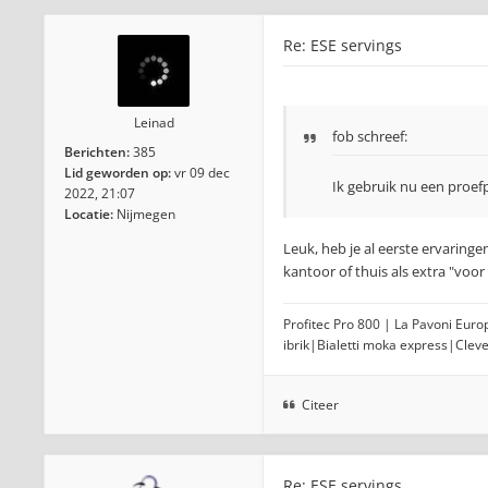
Re: ESE servings
Leinad
fob
schreef:
Berichten:
385
Lid geworden op:
vr 09 dec
Ik gebruik nu een proefp
2022, 21:07
Locatie:
Nijmegen
Leuk, heb je al eerste ervaring
kantoor of thuis als extra "voor 
Profitec Pro 800 | La Pavoni Eur
ibrik|Bialetti moka express|Clev
Citeer
Re: ESE servings