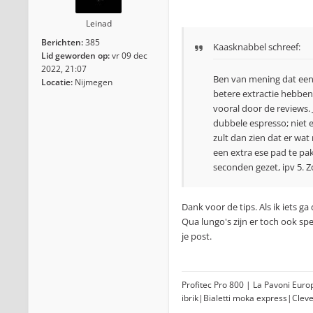
Leinad
Berichten:
385
Kaasknabbel schreef:
Lid geworden op:
vr 09 dec
2022, 21:07
Ben van mening dat een 
Locatie:
Nijmegen
betere extractie hebben
vooral door de reviews.
dubbele espresso; niet e
zult dan zien dat er wat
een extra ese pad te pa
seconden gezet, ipv 5. Z
Dank voor de tips. Als ik iets 
Qua lungo's zijn er toch ook sp
je post.
Profitec Pro 800 | La Pavoni Eur
ibrik|Bialetti moka express|Clev