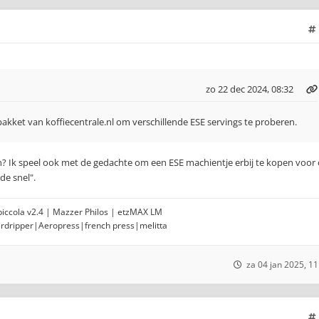
zo 22 dec 2024, 08:32
akket van koffiecentrale.nl om verschillende ESE servings te proberen.
en? Ik speel ook met de gedachte om een ESE machientje erbij te kopen voor
de snel".
opiccola v2.4 | Mazzer Philos | etzMAX LM
erdripper|Aeropress|french press|melitta
za 04 jan 2025, 11