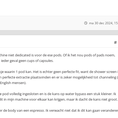
ma 30 dec 2024, 15
hine niet dedicated is voor de ese pods. Of ik het nou pods of pads noem,
n ieder geval geen cups of capsules.
akje waarin 1 pod kan. Het is echter geen perfecte fit, want de shower screen 
n perfecte extractie plaatsvinden en er is zeker mogelijkheid tot channeling 
English mensen).
e pod volledig ingesloten en is de kans op water bypass een stuk kleiner. Ik
it in mijn machine voor elkaar kan krijgen, maar ik dacht de kans niet groot.
er de body van een espresso. Ik verwacht niet dat ik dit kan gaan veranderen