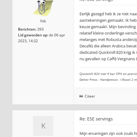
Eerlijk gezegd heb ik ze niet n
aantekeningen gemaakt. Ik heb 
fob
keuze gemaakt. Mijn bevinding to
Berichten:
393
relatief kleine onderlinge versch
Lid geworden op:
do 06 apr
melanges met Robusta anderzijds
2023, 14:32
Decafé) die alleen Arabica beva
dedicated Quickmill 820 krijg i
nu gevallen op Caffè Vergnano 
Quickmill 820 met 9 bar OPV en precisi
Delter Press - Handpresso - I-Roast 2
Citeer
Re: ESE servings
Mijn ervaringen zijn ook zoals 