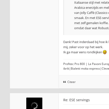
Italiaanse stijl met rela
Arabica enerzijds en me
van Jolly Caffè (Classic
smaak. En met ESE-servi
met zelf gemalen koffie.
omdat daar wat Robusta 
Dank! Past inderdaad bij hoe ik 
mij, zeker voor op het werk.
Ik ga maar eens rondkijken
Profitec Pro 800 | La Pavoni Eur
ibrik|Bialetti moka express|Clev
Citeer
Re: ESE servings