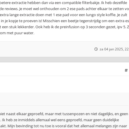
betere extractie hebben dan via een compatible filterbakje. Ik heb dezelfde
 reviews. Je moet wel onthouden om 2 ese pads achter elkaar te zetten v
xtra lange extractie doen met 1 ese pad voor een lungo style koffie. Je zult
in je kopje te proeven is! Misschien een beetje tegenstrijdig om een extra e
een stuk lekkerder. Ook heb ik de preinfusion op 3 seconden gezet, ipv 5. 
room met puur water.
za 04 jan 2025, 22
 niet naast elkaar geproefd, maar met tussenpozen en niet dagelijks, en geen
Ik heb ze inmiddels allemaal wel eens geproefd, maar geen duidelijke
kt. Mijn bevinding tot nu toe is vooral dat het allemaal melanges zijn naar