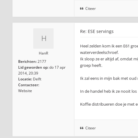
Citeer
Re: ESE servings
Heel zelden kom ik een E61 groe
waterverdeelschroef.
HanR
Ik sloop ze er altijd af, omdat 
Berichten:
2177
groep heeft.
Lid geworden op:
do 17 apr
2014, 20:39
Ik zal eens in mijn bak met oud 
Locatie:
Delft
Contacteer:
Website
In de handel heb ik ze nooit lo
Koffie distribueren doe je met 
Citeer