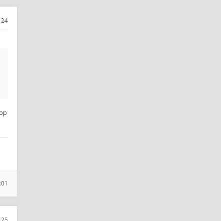
24
 op
:01
25