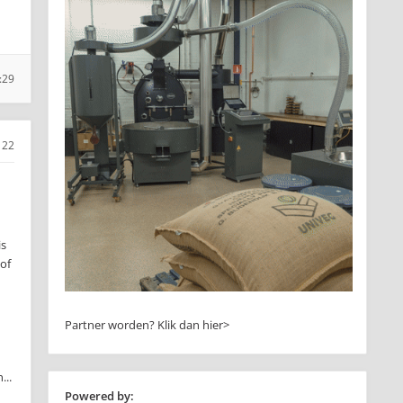
:29
22
is
(of
Partner worden?
Klik dan hier>
...
Powered by: