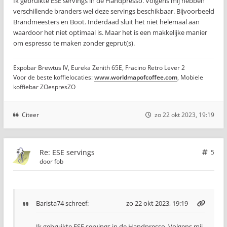
Ik gebruikte ESE servings in de Handpresso. Volgens mij hebben
verschillende branders wel deze servings beschikbaar. Bijvoorbeeld
Brandmeesters en Boot. Inderdaad sluit het niet helemaal aan
waardoor het niet optimaal is. Maar het is een makkelijke manier
om espresso te maken zonder geprut(s).
Expobar Brewtus IV, Eureka Zenith 65E, Fracino Retro Lever 2
Voor de beste koffielocaties:
www.worldmapofcoffee.com
, Mobiele
koffiebar ZOespresZO
Citeer
zo 22 okt 2023, 19:19
Re: ESE servings
5
door
fob
Barista74
schreef:
zo 22 okt 2023, 19:19
Ik gebruikte ESE servings in de Handpresso. Volgens mij