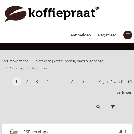
ESE servings
Aanmelden
Registreer
Forumoverzicht
Software (Koffie, bonen, pads & servings)
Servings, Pads en Cups
1
2
3
4
5
…
7
Pagina
1
van
7
61
berichten
ESE servings
1