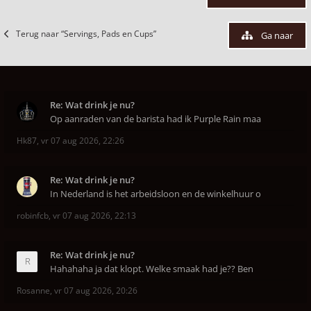
Terug naar “Servings, Pads en Cups”
Ga naar
Re: Wat drink je nu?
Op aanraden van de barista had ik Purple Rain maa
Hk87
,
vr 07 aug 2026, 22:26
Re: Wat drink je nu?
In Nederland is het arbeidsloon en de winkelhuur o
robinfcb
,
vr 07 aug 2026, 22:13
Re: Wat drink je nu?
Hahahaha ja dat klopt. Welke smaak had je?? Ben
Rosanne
,
vr 07 aug 2026, 20:26