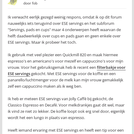
door
fob
Ik verwacht eerlijk gezegd weinig respons, omdat ik op dit forum
nauwelijks iets terugvind over ESE servings en het subforum
"Servings, pads en cups" maar 4 onderwerpen heeft waarvan de
helft daadwerkelijk over cups en pads gaan en geen enkele over
ESE servings. Maar ik probeer het toch.
Ik gebruik met veel plezier een Quickmill 820 en maak hiermee
espresso's en americano's voor mezelf en cappuccino's voor mijn
vrouw. Voor het gebruiksgemak heb ik recent een
filterbakje voor
ESE servings
gekocht. Met ESE servings voor de koffie en een
panarello/luchtmenger voor de melk kan mijn vrouw gemakkelijk
zelf een cappuccino maken als ik weg ben.
Ik heb er meteen ESE servings van Jolly Caffè bij gekocht, de
Classico Espresso en Decafé. Voor melkdrankjes gaat dit wel, maar
ik vind ze niet zo lekker. De koffie loopt ook erg snel door, eigenlijk
wordt het een lungo in plaats van espresso.
Heeft iemand ervaring met ESE servings en heeft een tip voor een