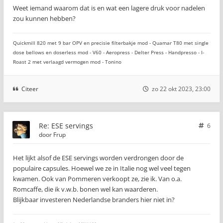
Weet iemand waarom dat is en wat een lagere druk voor nadelen
zou kunnen hebben?
Quickmill 820 met 9 bar OPV en precisie filterbakje mod - Quamar T80 met single
dose bellows en doserless mod - V60 - Aeropress - Delter Press - Handpresso - I-
Roast 2 met verlaagd vermogen mod - Tonino
Citeer
zo 22 okt 2023, 23:00
Re: ESE servings
6
door
Frup
Het lijkt alsof de ESE servings worden verdrongen door de
populaire capsules. Hoewel we ze in Italie nog wel veel tegen
kwamen. Ook van Pommeren verkoopt ze, zie ik. Van o.a.
Romcaffe, die ik v.w.b. bonen wel kan waarderen.
Blijkbaar investeren Nederlandse branders hier niet in?