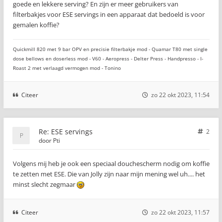
goede en lekkere serving? En zijn er meer gebruikers van
filterbakjes voor ESE servings in een apparaat dat bedoeld is voor
gemalen koffie?
Quickmill 820 met 9 bar OPV en precisie filterbakje mod - Quamar T80 met single
dose bellows en doserless mod - V60 - Aeropress - Delter Press - Handpresso - I-
Roast 2 met verlaagd vermogen mod - Tonino
Citeer
zo 22 okt 2023, 11:54
Re: ESE servings
2
door
Pti
Volgens mij heb je ook een speciaal douchescherm nodig om koffie
te zetten met ESE. Die van Jolly zijn naar mijn mening wel uh.... het
minst slecht zegmaar
Citeer
zo 22 okt 2023, 11:57