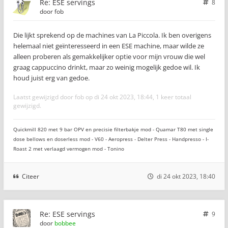
Re: ESE servings
8
door
fob
Die lijkt sprekend op de machines van La Piccola. Ik ben overigens
helemaal niet geïnteresseerd in een ESE machine, maar wilde ze
alleen proberen als gemakkelijker optie voor mijn vrouw die wel
graag cappuccino drinkt, maar zo weinig mogelijk gedoe wil. Ik
houd juist erg van gedoe.
Laatst gewijzigd door
fob
op di 24 okt 2023, 18:44, 1 keer totaal
gewijzigd.
Quickmill 820 met 9 bar OPV en precisie filterbakje mod - Quamar T80 met single
dose bellows en doserless mod - V60 - Aeropress - Delter Press - Handpresso - I-
Roast 2 met verlaagd vermogen mod - Tonino
Citeer
di 24 okt 2023, 18:40
Re: ESE servings
9
door
bobbee