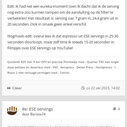
Edit: ik had net een eureka-moment toen ik dacht dat ik de serving
nog extra zou kunnen tampen om de aansluiting op de filter te
verbeteren! Het resultaat is: serving van 7 gram in, 24,4 gram uit in
20 seconden. Ook in smaak geen enkel verschil.
Nogmaals edit: overal lees ik dat espresso uit ESE servings in 25-30
seconden doorloopt, maar zelf time ik steeds 15-20 seconden in
filmpjes over ESE servings op YouTube!
Quickmill 820 met 9 bar OPV en precisie filterbakje mod - Quamar T80 met single
dose bellows en doserless mod - V60 - Aeropress - Delter Press - Handpresso - I-
Roast 2 met verlaagd vermogen mod - Tonino
Citeer
zo 22 okt 2023, 14:02
Re: ESE servings
4
door
Barista74