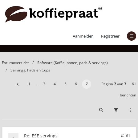
ESE servings
Aanmelden
Registreer
Forumoverzicht
Software (Koffie, bonen, pads & servings)
Servings, Pads en Cups
1
…
3
4
5
6
7
Pagina
7
van
7
61
berichten
Re: ESE servings
61