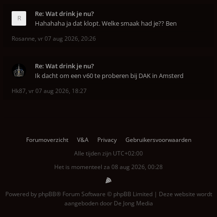
Re: Wat drink je nu?
Hahahaha ja dat klopt. Welke smaak had je?? Ben
Rosanne
,
vr 07 aug 2026, 20:26
Re: Wat drink je nu?
Ik dacht om een v60 te proberen bij DAK in Amsterd
Hk87
,
vr 07 aug 2026, 18:27
Forumoverzicht
V&A
Privacy
Gebruikersvoorwaarden
Alle tijden zijn
UTC+02:00
Het is momenteel za 08 aug 2026, 00:28
Powered by
phpBB
® Forum Software © phpBB Limited | Deze website wordt
aangeboden door
De Jong Media