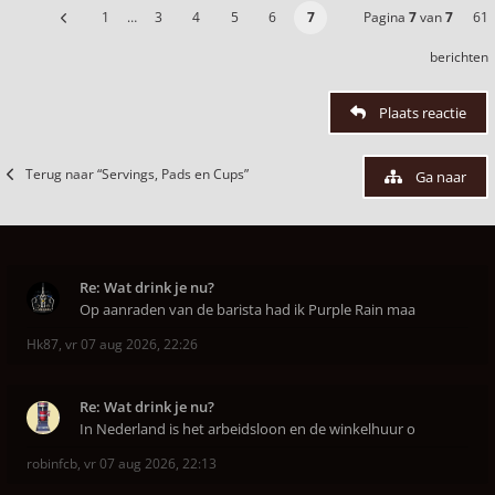
1
…
3
4
5
6
7
Pagina
7
van
7
61
berichten
Plaats reactie
Terug naar “Servings, Pads en Cups”
Ga naar
Re: Wat drink je nu?
Op aanraden van de barista had ik Purple Rain maa
Hk87
,
vr 07 aug 2026, 22:26
Re: Wat drink je nu?
In Nederland is het arbeidsloon en de winkelhuur o
robinfcb
,
vr 07 aug 2026, 22:13