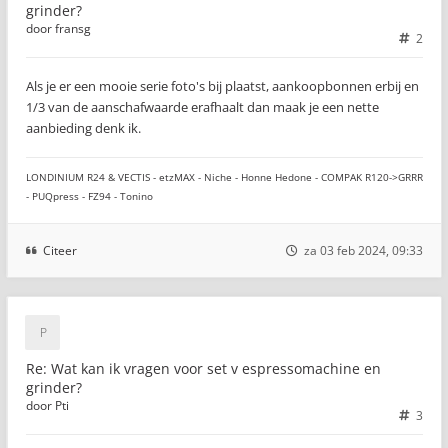
grinder?
door
fransg
2
Als je er een mooie serie foto's bij plaatst, aankoopbonnen erbij en
1/3 van de aanschafwaarde erafhaalt dan maak je een nette
aanbieding denk ik.
LONDINIUM R24 & VECTIS - etzMAX - Niche - Honne Hedone - COMPAK R120->GRRR
- PUQpress - FZ94 - Tonino
Citeer
za 03 feb 2024, 09:33
Re: Wat kan ik vragen voor set v espressomachine en
grinder?
door
Pti
3