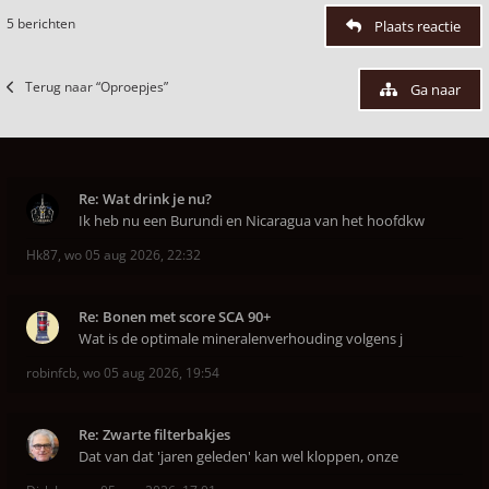
5 berichten
Plaats reactie
Terug naar “Oproepjes”
Ga naar
Re: Wat drink je nu?
Ik heb nu een Burundi en Nicaragua van het hoofdkw
Hk87
,
wo 05 aug 2026, 22:32
Re: Bonen met score SCA 90+
Wat is de optimale mineralenverhouding volgens j
robinfcb
,
wo 05 aug 2026, 19:54
Re: Zwarte filterbakjes
Dat van dat 'jaren geleden' kan wel kloppen, onze