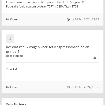
FrancisPavoni - Puqpress - Aeropress - Flair GO - Aergrind V3 -
Puckrake (gold edition) by ArjenT5R™ - CERA Titan ET58
Citeer
za 03 feb 2024, 12:27
Re: Wat kan ik vragen voor set v espressomachine en
grinder?
door
Starred
5
Thanks!
Citeer
za 03 feb 2024, 15:36
Onze Partners