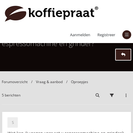
Wat kan ik vragen voor set v
Aanmelden
Registreer
espressomachine en grinder?
Forumoverzicht
Vraag & aanbod
Oproepjes
5 berichten