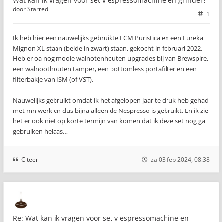
Wat kan ik vragen voor set v espressomachine en grinder?
door
Starred
1
Ik heb hier een nauwelijks gebruikte ECM Puristica en een Eureka
Mignon XL staan (beide in zwart) staan, gekocht in februari 2022.
Heb er oa nog mooie walnotenhouten upgrades bij van Brewspire,
een walnoothouten tamper, een bottomless portafilter en een
filterbakje van ISM (of VST).
Nauwelijks gebruikt omdat ik het afgelopen jaar te druk heb gehad
met mn werk en dus bijna alleen de Nespresso is gebruikt. En ik zie
het er ook niet op korte termijn van komen dat ik deze set nog ga
gebruiken helaas…
Citeer
za 03 feb 2024, 08:38
Re: Wat kan ik vragen voor set v espressomachine en