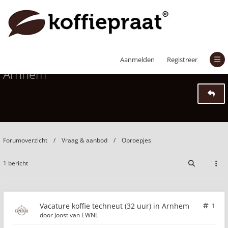
Vacature koffie techneut (32 uur) in
Aanmelden
Registreer
Arnhem
Forumoverzicht
Vraag & aanbod
Oproepjes
1 bericht
Vacature koffie techneut (32 uur) in Arnhem
1
door
Joost van EWNL