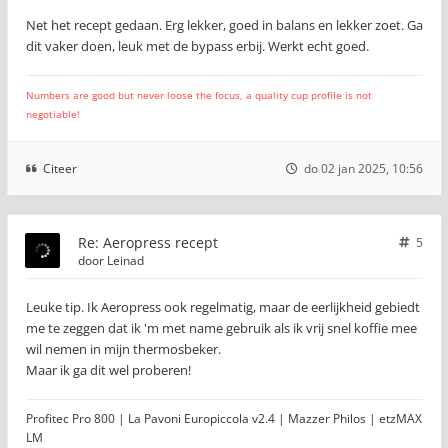
Net het recept gedaan. Erg lekker, goed in balans en lekker zoet. Ga
dit vaker doen, leuk met de bypass erbij. Werkt echt goed.
Numbers are good but never loose the focus, a quality cup profile is not
negotiable!
Citeer
do 02 jan 2025, 10:56
Re: Aeropress recept
5
door
Leinad
Leuke tip. Ik Aeropress ook regelmatig, maar de eerlijkheid gebiedt
me te zeggen dat ik 'm met name gebruik als ik vrij snel koffie mee
wil nemen in mijn thermosbeker.
Maar ik ga dit wel proberen!
Profitec Pro 800 | La Pavoni Europiccola v2.4 | Mazzer Philos | etzMAX
LM