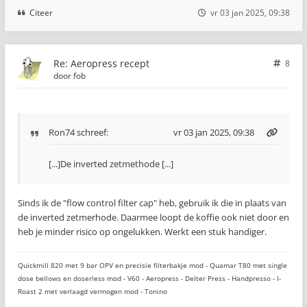
Citeer
vr 03 jan 2025, 09:38
Re: Aeropress recept
8
door
fob
Ron74
schreef:
vr 03 jan 2025, 09:38
[...]De inverted zetmethode [...]
Sinds ik de "flow control filter cap" heb, gebruik ik die in plaats van
de inverted zetmerhode. Daarmee loopt de koffie ook niet door en
heb je minder risico op ongelukken. Werkt een stuk handiger.
Quickmill 820 met 9 bar OPV en precisie filterbakje mod - Quamar T80 met single
dose bellows en doserless mod - V60 - Aeropress - Delter Press - Handpresso - I-
Roast 2 met verlaagd vermogen mod - Tonino