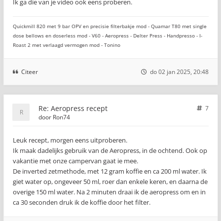
Ik ga die van je video ook eens proberen.
Quickmill 820 met 9 bar OPV en precisie filterbakje mod - Quamar T80 met single
dose bellows en doserless mod - V60 - Aeropress - Delter Press - Handpresso - I-
Roast 2 met verlaagd vermogen mod - Tonino
Citeer
do 02 jan 2025, 20:48
Re: Aeropress recept
7
door
Ron74
Leuk recept, morgen eens uitproberen.
Ik maak dadelijks gebruik van de Aeropress, in de ochtend. Ook op
vakantie met onze campervan gaat ie mee.
De inverted zetmethode, met 12 gram koffie en ca 200 ml water. Ik
giet water op, ongeveer 50 ml, roer dan enkele keren, en daarna de
overige 150 ml water. Na 2 minuten draai ik de aeropress om en in
ca 30 seconden druk ik de koffie door het filter.