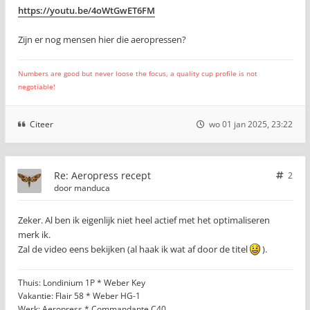
https://youtu.be/4oWtGwET6FM
Zijn er nog mensen hier die aeropressen?
Numbers are good but never loose the focus, a quality cup profile is not
negotiable!
Citeer
wo 01 jan 2025, 23:22
Re: Aeropress recept
2
door
manduca
Zeker. Al ben ik eigenlijk niet heel actief met het optimaliseren
merk ik.
Zal de video eens bekijken (al haak ik wat af door de titel
).
Thuis: Londinium 1P * Weber Key
Vakantie: Flair 58 * Weber HG-1
Werk: Aeropress * Commandante C40