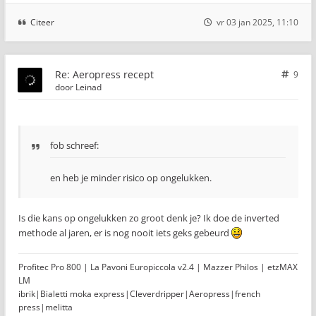
Citeer
vr 03 jan 2025, 11:10
Re: Aeropress recept
9
door
Leinad
fob schreef:
en heb je minder risico op ongelukken.
Is die kans op ongelukken zo groot denk je? Ik doe de inverted
methode al jaren, er is nog nooit iets geks gebeurd
Profitec Pro 800 | La Pavoni Europiccola v2.4 | Mazzer Philos | etzMAX
LM
ibrik|Bialetti moka express|Cleverdripper|Aeropress|french
press|melitta