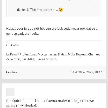
Ik check ff bij m’n dochter……
Helaas voor je; ze vindt het een erg leuk setje, maar ook dat ze al
genoeg gadgets heeft….
Gr, Guido
La Pavoni Professional, Moccamaster, Bialetti Moka Express, Chemex,
AeroPress, Kinu M47, Eureka Atom 60
Citeer
di 29 jul 2025, 20:47
Re: Quickmill machine + Faema maler (redelijk nieuwe
schijven) + klopbak