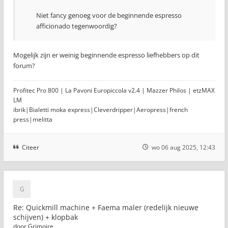
Niet fancy genoeg voor de beginnende espresso
afficionado tegenwoordig?
Mogelijk zijn er weinig beginnende espresso liefhebbers op dit
forum?
Profitec Pro 800 | La Pavoni Europiccola v2.4 | Mazzer Philos | etzMAX
LM
ibrik|Bialetti moka express|Cleverdripper|Aeropress|french
press|melitta
Citeer
wo 06 aug 2025, 12:43
Re: Quickmill machine + Faema maler (redelijk nieuwe
schijven) + klopbak
door
Grimoire