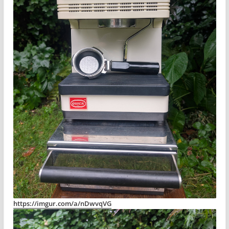
https://imgur.com/a/nDwvqVG