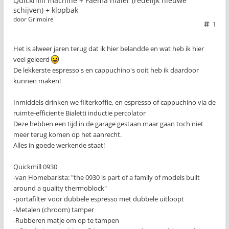
Quickmill machine + Faema maler (redelijk nieuwe
schijven) + klopbak
door
Grimoire
1
Het is alweer jaren terug dat ik hier belandde en wat heb ik hier
veel geleerd
De lekkerste espresso's en cappuchino's ooit heb ik daardoor
kunnen maken!
Inmiddels drinken we filterkoffie, en espresso of cappuchino via de
ruimte-efficiente Bialetti inductie percolator
Deze hebben een tijd in de garage gestaan maar gaan toch niet
meer terug komen op het aanrecht.
Alles in goede werkende staat!
Quickmill 0930
-van Homebarista: "the 0930 is part of a family of models built
around a quality thermoblock"
-portafilter voor dubbele espresso met dubbele uitloopt
-Metalen (chroom) tamper
-Rubberen matje om op te tampen