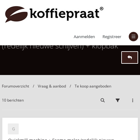
Quickmill machine + Faema maler
Aanmelden
Registreer
(redelijk nieuwe schijven) + klopbak
Forumoverzicht
Vraag & aanbod
Te koop aangeboden
10 berichten