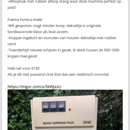
-Afklopbak met rubber afklop stang waar deze machine perfest op
past!
Faema horeca maler
-Wit gespoten, oogt minder lomp. dekseltje is originele
bordeauxrode kleur als leuk accent.
-Hopper ingekort en voorzien van houten dekseltje met rubber
rand.
-Toendertijd nieuwe schijven in gezet, ik denk tussen de 500-1000
kopjes mee gezet
Hele set voor €150
Als je dit niet passend vind doe dan een realistisch voorstel
https://imgur.com/a/5kWJazU