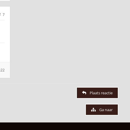
7
:22
Plaats reactie
Ga naar