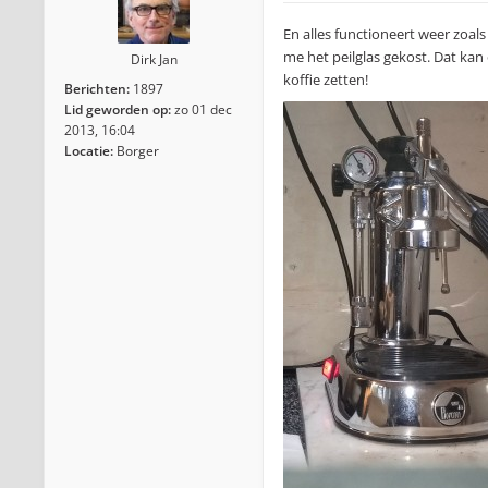
En alles functioneert weer zoal
me het peilglas gekost. Dat kan
Dirk Jan
koffie zetten!
Berichten:
1897
Lid geworden op:
zo 01 dec
2013, 16:04
Locatie:
Borger