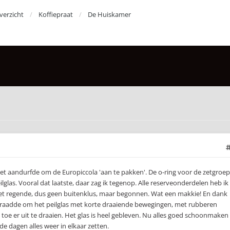
erzicht
Koffiepraat
De Huiskamer
et aandurfde om de Europiccola 'aan te pakken'. De o-ring voor de zetgroep
eilglas. Vooral dat laatste, daar zag ik tegenop. Alle reserveonderdelen heb ik 
et regende, dus geen buitenklus, maar begonnen. Wat een makkie! En dank
nraadde om het peilglas met korte draaiende bewegingen, met rubberen
oe er uit te draaien. Het glas is heel gebleven. Nu alles goed schoonmaken
 dagen alles weer in elkaar zetten.