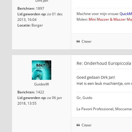
Dirk Jan
Berichten:
1897
Machine voor mijn vrouw:
QuickMi
Lid geworden op:
zo 01 dec
Molen:
Mini Mazzer & Mazzer Maj
2013, 16:04
Locatie:
Borger
Citeer
Re: Onderhoud Europiccola
Goed gedaan Dirk Jan!
Het is een leuk machientje, om
GuidovW
Berichten:
1422
Lid geworden op:
za 06 jan
Gr, Guido
2018, 13:55
La Pavoni Professional, Moccamas
Citeer