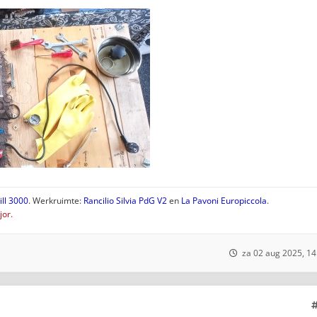
ll 3000
. Werkruimte:
Rancilio Silvia PdG V2
en
La Pavoni Europiccola
.
or.
za 02 aug 2025, 14