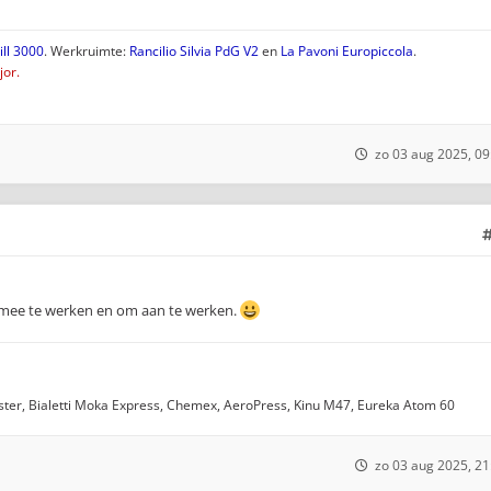
ll 3000
. Werkruimte:
Rancilio Silvia PdG V2
en
La Pavoni Europiccola
.
or.
zo 03 aug 2025, 09
 mee te werken en om aan te werken.
ter, Bialetti Moka Express, Chemex, AeroPress, Kinu M47, Eureka Atom 60
zo 03 aug 2025, 21