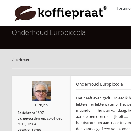
Forumov
Onderhoud Europiccola
7 berichten
Onderhoud Europiccola
Het heeft even geduurd eer ik h
lekte en er lekte water bij het p
Dirk Jan
maanden in huis en vandaag, h
Berichten:
1897
aan de persoon die mij ooit aa
Lid geworden op:
zo 01 dec
handschoenen aan, naar boven t
2013, 16:04
dan vandaag of één van komende
Locatie:
Borger