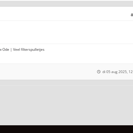
 Ode | Veel filterspulletjes
di 05 aug 2025, 12