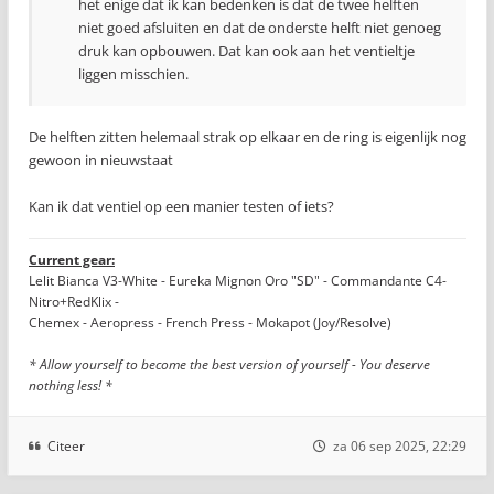
het enige dat ik kan bedenken is dat de twee helften
niet goed afsluiten en dat de onderste helft niet genoeg
druk kan opbouwen. Dat kan ook aan het ventieltje
liggen misschien.
De helften zitten helemaal strak op elkaar en de ring is eigenlijk nog
gewoon in nieuwstaat
Kan ik dat ventiel op een manier testen of iets?
Current gear:
Lelit Bianca V3-White - Eureka Mignon Oro "SD" - Commandante C4-
Nitro+RedKlix -
Chemex - Aeropress - French Press - Mokapot (Joy/Resolve)
* Allow yourself to become the best version of yourself - You deserve
nothing less! *
Citeer
za 06 sep 2025, 22:29