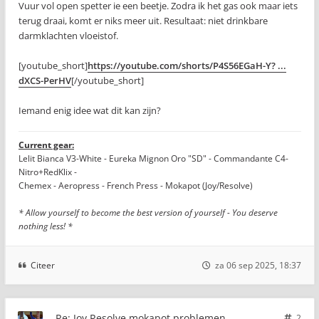
Vuur vol open spetter ie een beetje. Zodra ik het gas ook maar iets
terug draai, komt er niks meer uit. Resultaat: niet drinkbare
darmklachten vloeistof.
[youtube_short]
https://youtube.com/shorts/P4S56EGaH-Y? ...
dXCS-PerHV
[/youtube_short]
Iemand enig idee wat dit kan zijn?
Current gear:
Lelit Bianca V3-White - Eureka Mignon Oro "SD" - Commandante C4-
Nitro+RedKlix -
Chemex - Aeropress - French Press - Mokapot (Joy/Resolve)
* Allow yourself to become the best version of yourself - You deserve
nothing less! *
Citeer
za 06 sep 2025, 18:37
Re: Joy Resolve mokapot problemen.
2