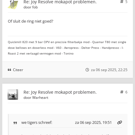
Re: Joy Resolve mokapot problemen.
5
door
fob
Of sluit de ring niet goed?
Quickmill 820 met 9 bar OPV en precisie filterbakje mod - Quamar T80 met single
dose bellows en doserless mod - V60 - Aeropress - Delter Press - Handpresso - I-
Roast 2 met verlaagd vermogen mod - Tonino
Citeer
za 06 sep 2025, 22:25
Re: Joy Resolve mokapot problemen.
6
door
Warheart
we tigers
schreef:
za 06 sep 2025, 19:51