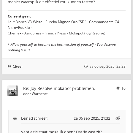
manier waarop ik dit effectief zou kunnen testen?
Current gear:
Lelit Bianca V3-White - Eureka Mignon Oro "SD" - Commandante C4-
Nitro+RedKlix -
Chemex - Aeropress - French Press - Mokapot (Joy/Resolve)
* Allow yourself to become the best version of yourself - You deserve
nothing less! *
Citeer
za 06 sep 2025, 22:33
Re: Joy Resolve mokapot problemen.
10
door
Warheart
Leinad
schreef:
za 06 sep 2025, 21:32
Ventieltje staat mogelijk open? Dat 'ie vast zit?