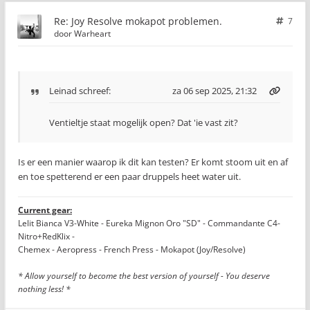
Re: Joy Resolve mokapot problemen.
7
door
Warheart
Leinad
schreef:
za 06 sep 2025, 21:32
Ventieltje staat mogelijk open? Dat 'ie vast zit?
Is er een manier waarop ik dit kan testen? Er komt stoom uit en af
en toe spetterend er een paar druppels heet water uit.
Current gear:
Lelit Bianca V3-White - Eureka Mignon Oro "SD" - Commandante C4-
Nitro+RedKlix -
Chemex - Aeropress - French Press - Mokapot (Joy/Resolve)
* Allow yourself to become the best version of yourself - You deserve
nothing less! *