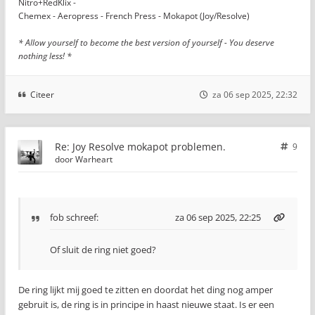
Nitro+RedKlix -
Chemex - Aeropress - French Press - Mokapot (Joy/Resolve)
* Allow yourself to become the best version of yourself - You deserve
nothing less! *
Citeer
za 06 sep 2025, 22:32
Re: Joy Resolve mokapot problemen.
9
door
Warheart
fob
schreef:
za 06 sep 2025, 22:25
Of sluit de ring niet goed?
De ring lijkt mij goed te zitten en doordat het ding nog amper
gebruit is, de ring is in principe in haast nieuwe staat. Is er een