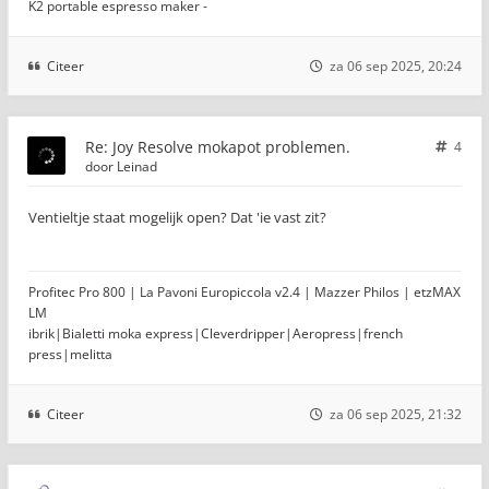
K2 portable espresso maker -
Citeer
za 06 sep 2025, 20:24
Re: Joy Resolve mokapot problemen.
4
door
Leinad
Ventieltje staat mogelijk open? Dat 'ie vast zit?
Profitec Pro 800 | La Pavoni Europiccola v2.4 | Mazzer Philos | etzMAX
LM
ibrik|Bialetti moka express|Cleverdripper|Aeropress|french
press|melitta
Citeer
za 06 sep 2025, 21:32