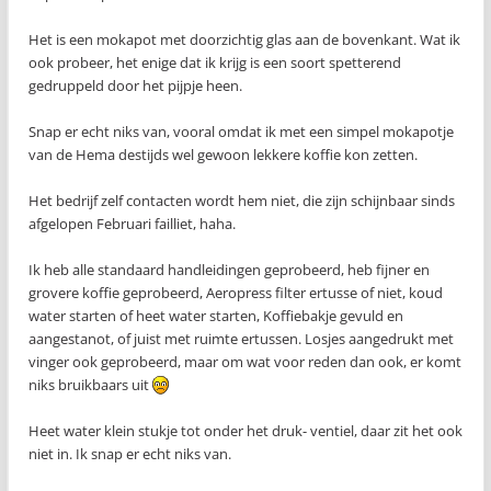
Het is een mokapot met doorzichtig glas aan de bovenkant. Wat ik
ook probeer, het enige dat ik krijg is een soort spetterend
gedruppeld door het pijpje heen.
Snap er echt niks van, vooral omdat ik met een simpel mokapotje
van de Hema destijds wel gewoon lekkere koffie kon zetten.
Het bedrijf zelf contacten wordt hem niet, die zijn schijnbaar sinds
afgelopen Februari failliet, haha.
Ik heb alle standaard handleidingen geprobeerd, heb fijner en
grovere koffie geprobeerd, Aeropress filter ertusse of niet, koud
water starten of heet water starten, Koffiebakje gevuld en
aangestanot, of juist met ruimte ertussen. Losjes aangedrukt met
vinger ook geprobeerd, maar om wat voor reden dan ook, er komt
niks bruikbaars uit
Heet water klein stukje tot onder het druk- ventiel, daar zit het ook
niet in. Ik snap er echt niks van.