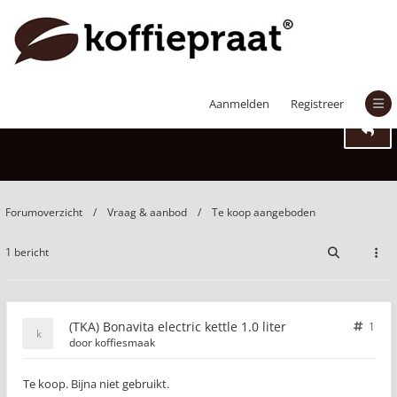
(TKA) Bonavita electric kettle 1.0 liter
Aanmelden
Registreer
Forumoverzicht
Vraag & aanbod
Te koop aangeboden
1 bericht
(TKA) Bonavita electric kettle 1.0 liter
1
door
koffiesmaak
Te koop. Bijna niet gebruikt.