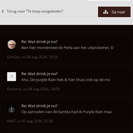
Terug naar “Te koop aangeboden”
Ga naar
Re: Wat drink je nu?
Ben hier momenteel de Perla aan het uitproberen. D
Dirk Jan
,
zo 09 aug 2026, 10:24
Re: Wat drink je nu?
Aha. De purple Rain heb ik hier thuis ook op de mo
Rosanne
,
za 08 aug 2026, 14:09
Re: Wat drink je nu?
Op aanraden van de barista had ik Purple Rain maa
Hk87
,
vr 07 aug 2026, 22:26