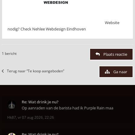
Website
nodig? Check Nehlee Webdesign Eindhoven
1 bericht
Plaats reactie
Terug naar “Te koop aangeboden”
Ga naar
Re: Wat drink je nu?
Op aanraden van de barista had ik Purple Rain maa
Hk87
,
vr 07 aug 2026, 22:26
Re: Wat drink je nu?