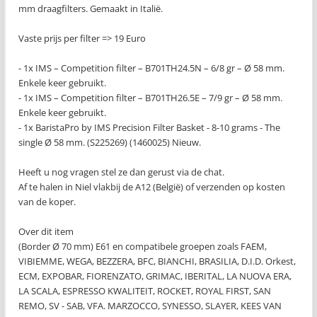
mm draagfilters. Gemaakt in Italië.
Vaste prijs per filter => 19 Euro
- 1x IMS – Competition filter – B701TH24.5N – 6/8 gr – Ø 58 mm.
Enkele keer gebruikt.
- 1x IMS – Competition filter – B701TH26.5E – 7/9 gr – Ø 58 mm.
Enkele keer gebruikt.
- 1x BaristaPro by IMS Precision Filter Basket - 8-10 grams - The
single Ø 58 mm. (S225269) (1460025) Nieuw.
Heeft u nog vragen stel ze dan gerust via de chat.
Af te halen in Niel vlakbij de A12 (België) of verzenden op kosten
van de koper.
Over dit item
(Border Ø 70 mm) E61 en compatibele groepen zoals FAEM,
VIBIEMME, WEGA, BEZZERA, BFC, BIANCHI, BRASILIA, D.I.D. Orkest,
ECM, EXPOBAR, FIORENZATO, GRIMAC, IBERITAL, LA NUOVA ERA,
LA SCALA, ESPRESSO KWALITEIT, ROCKET, ROYAL FIRST, SAN
REMO, SV - SAB, VFA. MARZOCCO, SYNESSO, SLAYER, KEES VAN