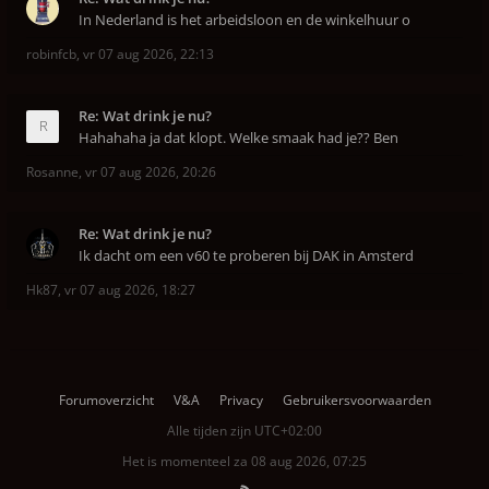
In Nederland is het arbeidsloon en de winkelhuur o
robinfcb
,
vr 07 aug 2026, 22:13
Re: Wat drink je nu?
Hahahaha ja dat klopt. Welke smaak had je?? Ben
Rosanne
,
vr 07 aug 2026, 20:26
Re: Wat drink je nu?
Ik dacht om een v60 te proberen bij DAK in Amsterd
Hk87
,
vr 07 aug 2026, 18:27
Forumoverzicht
V&A
Privacy
Gebruikersvoorwaarden
Alle tijden zijn
UTC+02:00
Het is momenteel za 08 aug 2026, 07:25