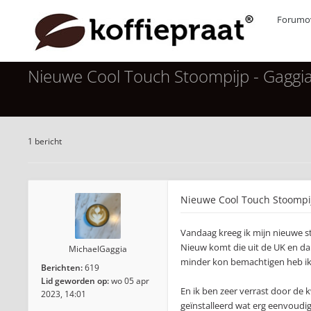
Forumov
Nieuwe Cool Touch Stoompijp - Gaggia
1 bericht
Nieuwe Cool Touch Stoompij
Vandaag kreeg ik mijn nieuwe 
Nieuw komt die uit de UK en da
MichaelGaggia
minder kon bemachtigen heb ik
Berichten:
619
Lid geworden op:
wo 05 apr
En ik ben zeer verrast door de k
2023, 14:01
geïnstalleerd wat erg eenvoudig