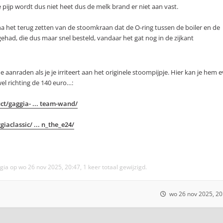
pijp wordt dus niet heet dus de melk brand er niet aan vast.
 na het terug zetten van de stoomkraan dat de O-ring tussen de boiler en de
gehad, die dus maar snel besteld, vandaar het gat nog in de zijkant
 aanraden als je je irriteert aan het originele stoompijpje. Hier kan je hem e
el richting de 140 euro…:
ct/gaggia- ... team-wand/
aclassic/ ... n_the_e24/
gia
op wo 26 nov 2025, 20:47, 1 keer totaal gewijzigd.
wo 26 nov 2025, 20