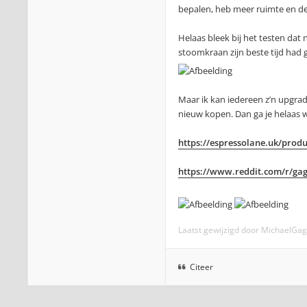
bepalen, heb meer ruimte en de 
Helaas bleek bij het testen dat
stoomkraan zijn beste tijd had 
Maar ik kan iedereen z’n upgrade
nieuw kopen. Dan ga je helaas w
https://espressolane.uk/produ
https://www.reddit.com/r/gaggi
Laatst gewijzigd door
MichaelGag
Citeer