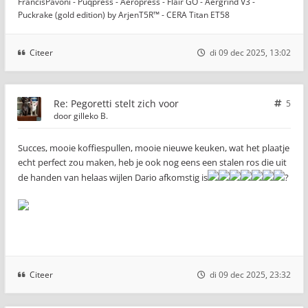
FrancisPavoni - Puqpress - Aeropress - Flair GO - Aergrind V3 -
Puckrake (gold edition) by ArjenT5R™ - CERA Titan ET58
Citeer
di 09 dec 2025, 13:02
Re: Pegoretti stelt zich voor
5
door
gilleko B.
Succes, mooie koffiespullen, mooie nieuwe keuken, wat het plaatje
echt perfect zou maken, heb je ook nog eens een stalen ros die uit
de handen van helaas wijlen Dario afkomstig is
?
Citeer
di 09 dec 2025, 23:32