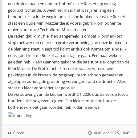
een drukke baan en andere hobby’s is de Rocket erg weinig
gebruikt. Schande, ik weet het maar het was jarenlang een
behoorlijke sta in de weg in onze kleine keuken. Naast de Rocket
staat een oude Mini Mazzer die ik vooral gebruik om bonen te
malen voor onze Techniform Moccamaster.
De reden dat ik mij hier heb aangemeld is omdat ik binnenkort
stop met werken en er een grote verbouwing van onze keuken in
de planning staat. Naast tijd komt er dus ook ruimte om eindelijk
eens goed met de Rocket aan de slag te gaan. Een paar weken
geleden heb ik een Giannino gekocht die iets subtieler oogt dan de
Mini Mazzer. De Giotto heb ik recent voorzien van nieuwe
pakkingen in de kranen, de zetgroep intern schoon gemaakt en
afgelopen zondag de groepring vervangen rond de douche. Alles
staat nu klaar voor serieuzer gebruik.
De verbouwing van de keuken wordt Q1 2026 dus de set-up foto’s
houden jullie nog even tegoed. Een kleine impressie hoe de
koffiehoek moet gaan worden heb ik dan weer wel.
Citeer
di 09 dec 2025, 10:49