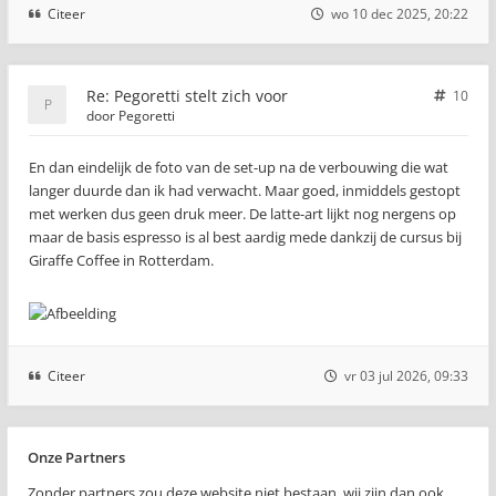
Citeer
wo 10 dec 2025, 20:22
Re: Pegoretti stelt zich voor
10
door
Pegoretti
En dan eindelijk de foto van de set-up na de verbouwing die wat
langer duurde dan ik had verwacht. Maar goed, inmiddels gestopt
met werken dus geen druk meer. De latte-art lijkt nog nergens op
maar de basis espresso is al best aardig mede dankzij de cursus bij
Giraffe Coffee in Rotterdam.
Citeer
vr 03 jul 2026, 09:33
Onze Partners
Zonder partners zou deze website niet bestaan, wij zijn dan ook