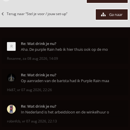
Terug naar “Stel je voor / jouw set-up”
Ga naar
Re: Wat drink je nu?
Aha. De purple Rain heb ik hier thuis ook op de mo
Rosanne
,
za 08 aug 2026, 14:09
Re: Wat drink je nu?
Op aanraden van de barista had ik Purple Rain maa
Hk87
,
vr 07 aug 2026, 22:26
Re: Wat drink je nu?
In Nederland is het arbeidsloon en de winkelhuur o
robinfcb
,
vr 07 aug 2026, 22:13