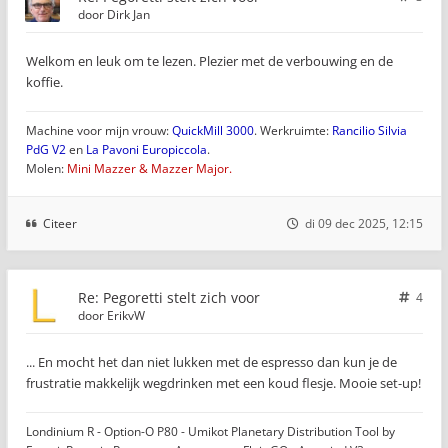
door
Dirk Jan
Welkom en leuk om te lezen. Plezier met de verbouwing en de
koffie.
Machine voor mijn vrouw:
QuickMill 3000
. Werkruimte:
Rancilio Silvia
PdG V2
en
La Pavoni Europiccola
.
Molen:
Mini Mazzer & Mazzer Major.
Citeer
di 09 dec 2025, 12:15
Re: Pegoretti stelt zich voor
4
door
ErikvW
... En mocht het dan niet lukken met de espresso dan kun je de
frustratie makkelijk wegdrinken met een koud flesje. Mooie set-up!
Londinium R - Option-O P80 - Umikot Planetary Distribution Tool by