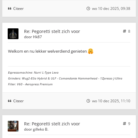
Citeer
wo 10 dec 2025, 09:38
Re: Pegoretti stelt zich voor
8
door
Hk87
Welkom en nu lekker welverdiend genieten
Espressomachine: Nurri L-Type Leva
Grinders: Wug2-83a Hybrid & ULF - Comandante Hammerhead - 1Zpresso J-Ultra
Filter: V60 - Aeropress Premium
Citeer
wo 10 dec 2025, 11:10
Re: Pegoretti stelt zich voor
9
door
gilleko B.