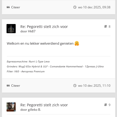
Citeer
wo 10 dec 2025, 09:38
Re: Pegoretti stelt zich voor
8
door
Hk87
Welkom en nu lekker welverdiend genieten
Espressomachine: Nurri L-Type Leva
Grinders: Wug2-83a Hybrid & ULF - Comandante Hammerhead - 1Zpresso J-Ultra
Filter: V60 - Aeropress Premium
Citeer
wo 10 dec 2025, 11:10
Re: Pegoretti stelt zich voor
9
door
gilleko B.