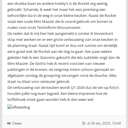
een drukke baan en andere hobby’s is de Rocket erg weinig
gebruikt. Schande, ik weet het maar het was jarenlang een
behoorlijke sta in de weg in onze kleine keuken. Naast de Rocket
staat een oude Mini Mazzer die ik vooral gebruik om bonen te
malen voor onze Techniform Moccamaster.
De reden dat ik mij hier heb aangemeld is omdat ik binnenkort
stop met werken en er een grote verbouwing van onze keuken in
de planning staat. Naast tijd komt er dus ook ruimte om eindelijk
eens goed met de Rocket aan de slag te gaan. Een paar weken
geleden heb ik een Giannino gekocht die iets subtieler oogt dan de
Mini Mazzer. De Giotto heb ik recent voorzien van nieuwe
pakkingen in de kranen, de zetgroep intern schoon gemaakt en
afgelopen zondag de groepring vervangen rond de douche. Alles
staat nu klaar voor serieuzer gebruik.
De verbouwing van de keuken wordt Q1 2026 dus de set-up foto’s
houden jullie nog even tegoed. Een kleine impressie hoe de
koffiehoek moet gaan worden heb ik dan weer wel.
Citeer
di 09 dec 2025, 10:49