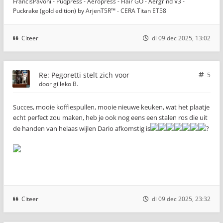
FrancisPavoni - Puqpress - Aeropress - Flair GO - Aergrind V3 -
Puckrake (gold edition) by ArjenT5R™ - CERA Titan ET58
Citeer
di 09 dec 2025, 13:02
Re: Pegoretti stelt zich voor
5
door
gilleko B.
Succes, mooie koffiespullen, mooie nieuwe keuken, wat het plaatje
echt perfect zou maken, heb je ook nog eens een stalen ros die uit
de handen van helaas wijlen Dario afkomstig is
?
Citeer
di 09 dec 2025, 23:32