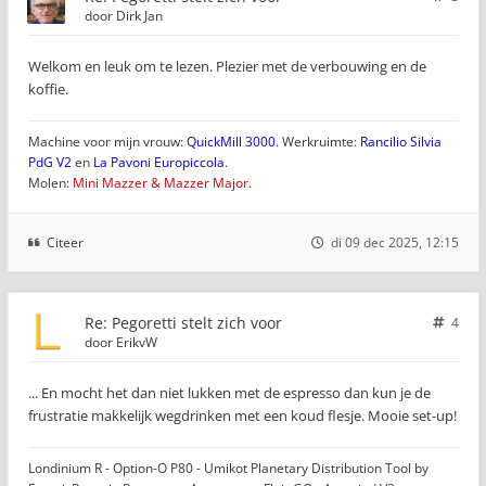
door
Dirk Jan
Welkom en leuk om te lezen. Plezier met de verbouwing en de
koffie.
Machine voor mijn vrouw:
QuickMill 3000
. Werkruimte:
Rancilio Silvia
PdG V2
en
La Pavoni Europiccola
.
Molen:
Mini Mazzer & Mazzer Major.
Citeer
di 09 dec 2025, 12:15
Re: Pegoretti stelt zich voor
4
door
ErikvW
... En mocht het dan niet lukken met de espresso dan kun je de
frustratie makkelijk wegdrinken met een koud flesje. Mooie set-up!
Londinium R - Option-O P80 - Umikot Planetary Distribution Tool by