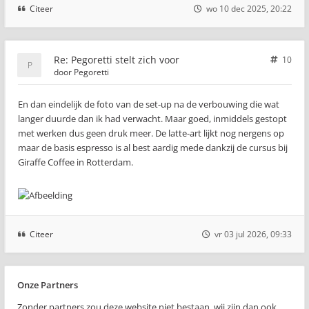
Citeer
wo 10 dec 2025, 20:22
Re: Pegoretti stelt zich voor
10
door
Pegoretti
En dan eindelijk de foto van de set-up na de verbouwing die wat
langer duurde dan ik had verwacht. Maar goed, inmiddels gestopt
met werken dus geen druk meer. De latte-art lijkt nog nergens op
maar de basis espresso is al best aardig mede dankzij de cursus bij
Giraffe Coffee in Rotterdam.
Citeer
vr 03 jul 2026, 09:33
Onze Partners
Zonder partners zou deze website niet bestaan, wij zijn dan ook