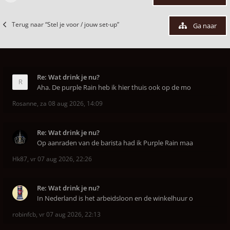
Terug naar “Stel je voor / jouw set-up”
Ga naar
Re: Wat drink je nu?
Aha. De purple Rain heb ik hier thuis ook op de mo
Rosanne
,
za 08 aug 2026, 14:09
Re: Wat drink je nu?
Op aanraden van de barista had ik Purple Rain maa
Hk87
,
vr 07 aug 2026, 22:26
Re: Wat drink je nu?
In Nederland is het arbeidsloon en de winkelhuur o
robinfcb
,
vr 07 aug 2026, 22:13