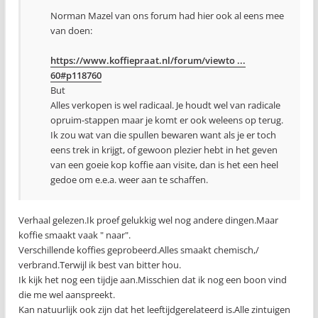
Norman Mazel van ons forum had hier ook al eens mee
van doen:
https://www.koffiepraat.nl/forum/viewto ...
60#p118760
But
Alles verkopen is wel radicaal. Je houdt wel van radicale
opruim-stappen maar je komt er ook weleens op terug.
Ik zou wat van die spullen bewaren want als je er toch
eens trek in krijgt, of gewoon plezier hebt in het geven
van een goeie kop koffie aan visite, dan is het een heel
gedoe om e.e.a. weer aan te schaffen.
Verhaal gelezen.Ik proef gelukkig wel nog andere dingen.Maar
koffie smaakt vaak " naar".
Verschillende koffies geprobeerd.Alles smaakt chemisch,/
verbrand.Terwijl ik best van bitter hou.
Ik kijk het nog een tijdje aan.Misschien dat ik nog een boon vind
die me wel aanspreekt.
Kan natuurlijk ook zijn dat het leeftijdgerelateerd is.Alle zintuigen