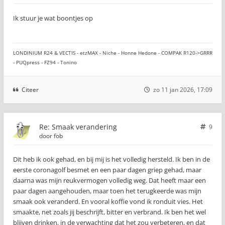
Ik stuur je wat boontjes op
LONDINIUM R24 & VECTIS - etzMAX - Niche - Honne Hedone - COMPAK R120->GRRR
- PUQpress - FZ94 - Tonino
Citeer
zo 11 jan 2026, 17:09
Re: Smaak verandering
9
door
fob
Dit heb ik ook gehad, en bij mij is het volledig hersteld. Ik ben in de
eerste coronagolf besmet en een paar dagen griep gehad, maar
daarna was mijn reukvermogen volledig weg. Dat heeft maar een
paar dagen aangehouden, maar toen het terugkeerde was mijn
smaak ook veranderd. En vooral koffie vond ik ronduit vies. Het
smaakte, net zoals jij beschrijft, bitter en verbrand. Ik ben het wel
blijven drinken, in de verwachting dat het zou verbeteren, en dat