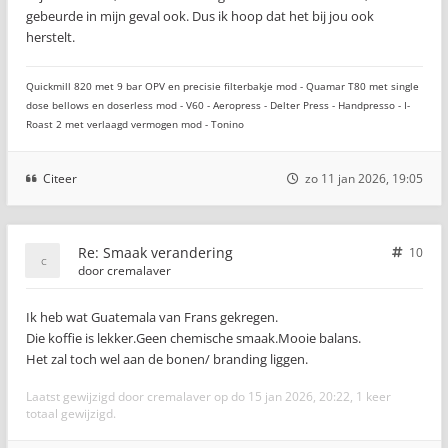
gebeurde in mijn geval ook. Dus ik hoop dat het bij jou ook
herstelt.
Quickmill 820 met 9 bar OPV en precisie filterbakje mod - Quamar T80 met single
dose bellows en doserless mod - V60 - Aeropress - Delter Press - Handpresso - I-
Roast 2 met verlaagd vermogen mod - Tonino
Citeer
zo 11 jan 2026, 19:05
Re: Smaak verandering
10
door
cremalaver
Ik heb wat Guatemala van Frans gekregen.
Die koffie is lekker.Geen chemische smaak.Mooie balans.
Het zal toch wel aan de bonen/ branding liggen.
Laatst gewijzigd door
cremalaver
op do 15 jan 2026, 20:22, 1 keer
totaal gewijzigd.