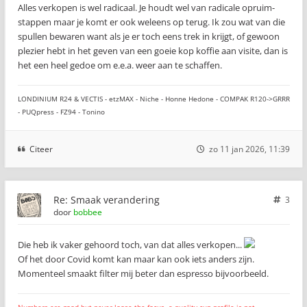
Alles verkopen is wel radicaal. Je houdt wel van radicale opruim-
stappen maar je komt er ook weleens op terug. Ik zou wat van die
spullen bewaren want als je er toch eens trek in krijgt, of gewoon
plezier hebt in het geven van een goeie kop koffie aan visite, dan is
het een heel gedoe om e.e.a. weer aan te schaffen.
LONDINIUM R24 & VECTIS - etzMAX - Niche - Honne Hedone - COMPAK R120->GRRR
- PUQpress - FZ94 - Tonino
Citeer
zo 11 jan 2026, 11:39
Re: Smaak verandering
3
door
bobbee
Die heb ik vaker gehoord toch, van dat alles verkopen...
Of het door Covid komt kan maar kan ook iets anders zijn.
Momenteel smaakt filter mij beter dan espresso bijvoorbeeld.