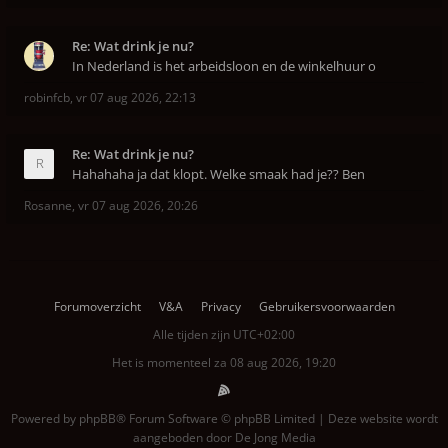
Re: Wat drink je nu?
In Nederland is het arbeidsloon en de winkelhuur o
robinfcb
,
vr 07 aug 2026, 22:13
Re: Wat drink je nu?
Hahahaha ja dat klopt. Welke smaak had je?? Ben
Rosanne
,
vr 07 aug 2026, 20:26
Forumoverzicht
V&A
Privacy
Gebruikersvoorwaarden
Alle tijden zijn
UTC+02:00
Het is momenteel za 08 aug 2026, 19:20
Powered by
phpBB
® Forum Software © phpBB Limited | Deze website wordt
aangeboden door
De Jong Media