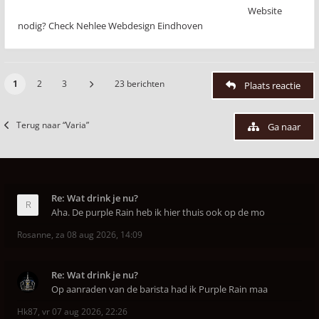
Website
nodig? Check Nehlee Webdesign Eindhoven
1
2
3
23 berichten
Plaats reactie
Terug naar “Varia”
Ga naar
Re: Wat drink je nu?
Aha. De purple Rain heb ik hier thuis ook op de mo
Rosanne
,
za 08 aug 2026, 14:09
Re: Wat drink je nu?
Op aanraden van de barista had ik Purple Rain maa
Hk87
,
vr 07 aug 2026, 22:26