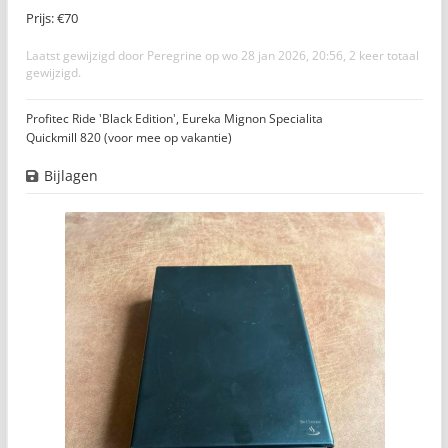
Prijs: €70
Laatst gewijzigd door
Peregrine
op wo 28 jan 2026, 20:56, 2 keer totaal
gewijzigd.
Profitec Ride 'Black Edition', Eureka Mignon Specialita
Quickmill 820 (voor mee op vakantie)
Bijlagen