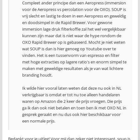
Compleet ander principe dan een Aeropress (immersion
voor de Aeropress vs percolation voor de OXO). SOUP is
vrij slecht en lastig te doen in een Aeropress en geweldig
en doodsimpel in de Rapid Brewer. Voor gewone
immersion lage druk filterkoffie zal het wel vergelijkbaar
kunnen zijn maar dat is niet waar de hype rondom de
OXO Rapid Brewer op is gebaseerd. Mocht je niet weten
wat SOUP is dan is hier genoeg op Youtube over te
vinden. Het is een tussenvorm van espresso en filter
met hoge extracties op lagere ratio's en enorm simpel te
maken met geweldige resultaten als je van wat lichtere
branding houdt.
Ik wilde hier vooral laten weten dat deze nu ook in NL
verkrijgbaar is omdat er tot nu toe alleen handelaren
waren op Amazon die 2 keer de prijs vroegen. Die prijs
ga ik dan ook niet betalen en toen ben ik met OXO NL in
gesprek geraakt en nu dus ook hier beschikbaar voor
een normale prijs.
Bedankt voor je uitleg! Voor mij dan zeker niet interessant, soup is