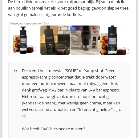
De term klinkt onsmakelijk voor mij persoonlijk. Bij soep denk ik
aan bouillon terwijl het als ik het goed begrijp gewoon slappe thee
van grof gemalen lichtgebrande koffie is.
Die trend heet meestal “SOUP” of “soup shots”: een
espresso-achtig concentraat dat je trekt door water
door een puck te duwen, maar met (bijna) géén druk—
denk grofweg <1–2 bar in plaats van 6–9 bar espresso.
Het resultaat oogt vaak dun en “bouillon-achtig”
(vandaar de naam), met weinig/geen crema, maar kan
wél verrassend aromatisch en “filterachtig helder” zijn.
￼
Wat heeft OXO hiermee te maken?