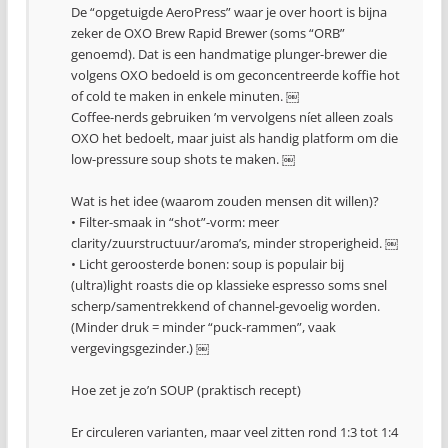
De “opgetuigde AeroPress” waar je over hoort is bijna
zeker de OXO Brew Rapid Brewer (soms “ORB”
genoemd). Dat is een handmatige plunger-brewer die
volgens OXO bedoeld is om geconcentreerde koffie hot
of cold te maken in enkele minuten. ￼
Coffee-nerds gebruiken ’m vervolgens níet alleen zoals
OXO het bedoelt, maar juist als handig platform om die
low-pressure soup shots te maken. ￼
Wat is het idee (waarom zouden mensen dit willen)?
• Filter-smaak in “shot”-vorm: meer
clarity/zuurstructuur/aroma’s, minder stroperigheid. ￼
• Licht geroosterde bonen: soup is populair bij
(ultra)light roasts die op klassieke espresso soms snel
scherp/samentrekkend of channel-gevoelig worden.
(Minder druk = minder “puck-rammen”, vaak
vergevingsgezinder.) ￼
Hoe zet je zo’n SOUP (praktisch recept)
Er circuleren varianten, maar veel zitten rond 1:3 tot 1:4