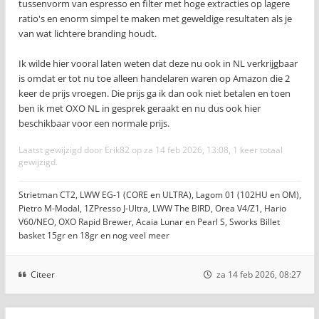
tussenvorm van espresso en filter met hoge extracties op lagere
ratio's en enorm simpel te maken met geweldige resultaten als je
van wat lichtere branding houdt.
Ik wilde hier vooral laten weten dat deze nu ook in NL verkrijgbaar
is omdat er tot nu toe alleen handelaren waren op Amazon die 2
keer de prijs vroegen. Die prijs ga ik dan ook niet betalen en toen
ben ik met OXO NL in gesprek geraakt en nu dus ook hier
beschikbaar voor een normale prijs.
Laatst gewijzigd door
Erik82
op za 14 feb 2026, 13:08, 1 keer totaal
gewijzigd.
Strietman CT2, LWW EG-1 (CORE en ULTRA), Lagom 01 (102HU en OM),
Pietro M-Modal, 1ZPresso J-Ultra, LWW The BIRD, Orea V4/Z1, Hario
V60/NEO, OXO Rapid Brewer, Acaia Lunar en Pearl S, Sworks Billet
basket 15gr en 18gr en nog veel meer
Citeer
za 14 feb 2026, 08:27