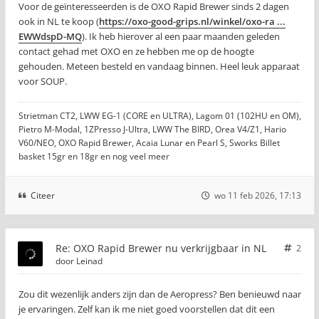
Voor de geïnteresseerden is de OXO Rapid Brewer sinds 2 dagen
ook in NL te koop (
https://oxo-good-grips.nl/winkel/oxo-ra ...
EWWdspD-MQ
). Ik heb hierover al een paar maanden geleden
contact gehad met OXO en ze hebben me op de hoogte
gehouden. Meteen besteld en vandaag binnen. Heel leuk apparaat
voor SOUP.
Strietman CT2, LWW EG-1 (CORE en ULTRA), Lagom 01 (102HU en OM),
Pietro M-Modal, 1ZPresso J-Ultra, LWW The BIRD, Orea V4/Z1, Hario
V60/NEO, OXO Rapid Brewer, Acaia Lunar en Pearl S, Sworks Billet
basket 15gr en 18gr en nog veel meer
Citeer
wo 11 feb 2026, 17:13
Re: OXO Rapid Brewer nu verkrijgbaar in NL
2
door
Leinad
Zou dit wezenlijk anders zijn dan de Aeropress? Ben benieuwd naar
je ervaringen. Zelf kan ik me niet goed voorstellen dat dit een