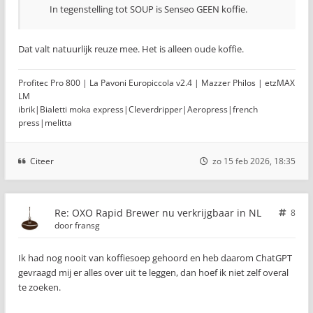
In tegenstelling tot SOUP is Senseo GEEN koffie.
Dat valt natuurlijk reuze mee. Het is alleen oude koffie.
Profitec Pro 800 | La Pavoni Europiccola v2.4 | Mazzer Philos | etzMAX
LM
ibrik|Bialetti moka express|Cleverdripper|Aeropress|french
press|melitta
Citeer
zo 15 feb 2026, 18:35
Re: OXO Rapid Brewer nu verkrijgbaar in NL
8
door
fransg
Ik had nog nooit van koffiesoep gehoord en heb daarom ChatGPT
gevraagd mij er alles over uit te leggen, dan hoef ik niet zelf overal
te zoeken.