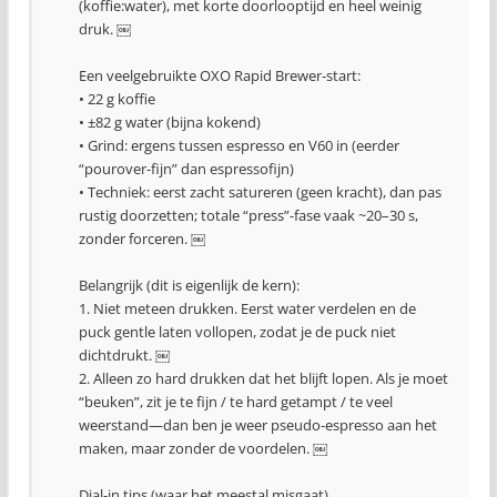
(koffie:water), met korte doorlooptijd en heel weinig
druk. ￼
Een veelgebruikte OXO Rapid Brewer-start:
• 22 g koffie
• ±82 g water (bijna kokend)
• Grind: ergens tussen espresso en V60 in (eerder
“pourover-fijn” dan espressofijn)
• Techniek: eerst zacht satureren (geen kracht), dan pas
rustig doorzetten; totale “press”-fase vaak ~20–30 s,
zonder forceren. ￼
Belangrijk (dit is eigenlijk de kern):
1. Niet meteen drukken. Eerst water verdelen en de
puck gentle laten vollopen, zodat je de puck niet
dichtdrukt. ￼
2. Alleen zo hard drukken dat het blijft lopen. Als je moet
“beuken”, zit je te fijn / te hard getampt / te veel
weerstand—dan ben je weer pseudo-espresso aan het
maken, maar zonder de voordelen. ￼
Dial-in tips (waar het meestal misgaat)