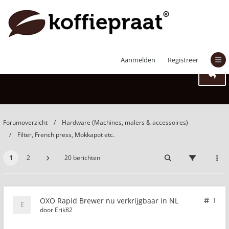
OXO Rapid Brewer nu verkrijgbaar in NL
Aanmelden
Registreer
Forumoverzicht
Hardware (Machines, malers & accessoires)
Filter, French press, Mokkapot etc.
1
2
20 berichten
OXO Rapid Brewer nu verkrijgbaar in NL
1
door
Erik82