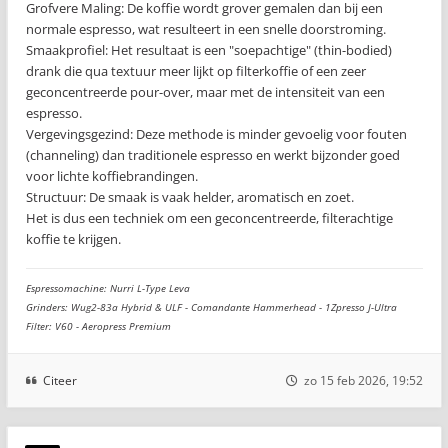
Grofvere Maling: De koffie wordt grover gemalen dan bij een
normale espresso, wat resulteert in een snelle doorstroming.
Smaakprofiel: Het resultaat is een "soepachtige" (thin-bodied)
drank die qua textuur meer lijkt op filterkoffie of een zeer
geconcentreerde pour-over, maar met de intensiteit van een
espresso.
Vergevingsgezind: Deze methode is minder gevoelig voor fouten
(channeling) dan traditionele espresso en werkt bijzonder goed
voor lichte koffiebrandingen.
Structuur: De smaak is vaak helder, aromatisch en zoet.
Het is dus een techniek om een geconcentreerde, filterachtige
koffie te krijgen.
Espressomachine: Nurri L-Type Leva
Grinders: Wug2-83a Hybrid & ULF - Comandante Hammerhead - 1Zpresso J-Ultra
Filter: V60 - Aeropress Premium
Citeer
zo 15 feb 2026, 19:52