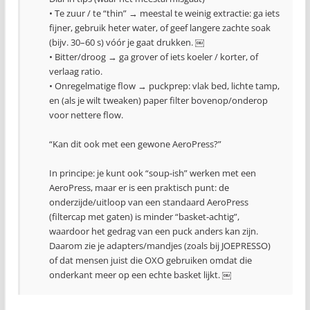
• Te zuur / te “thin” → meestal te weinig extractie: ga iets
fijner, gebruik heter water, of geef langere zachte soak
(bijv. 30–60 s) vóór je gaat drukken. ￼
• Bitter/droog → ga grover of iets koeler / korter, of
verlaag ratio.
• Onregelmatige flow → puckprep: vlak bed, lichte tamp,
en (als je wilt tweaken) paper filter bovenop/onderop
voor nettere flow.
“Kan dit ook met een gewone AeroPress?”
In principe: je kunt ook “soup-ish” werken met een
AeroPress, maar er is een praktisch punt: de
onderzijde/uitloop van een standaard AeroPress
(filtercap met gaten) is minder “basket-achtig”,
waardoor het gedrag van een puck anders kan zijn.
Daarom zie je adapters/mandjes (zoals bij JOEPRESSO)
of dat mensen juist die OXO gebruiken omdat die
onderkant meer op een echte basket lijkt. ￼