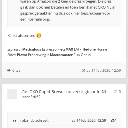
waren op Amazon die 2 keer de prijs vroegen. Die prijs
ga ik dan ook niet betalen en toen ben ik met OXO NL in
gesprek geraakt en nu dus ook hier beschikbaar voor
een normale prijs.
Klinkt als senseo
Espresso:
Meticulous
Espresso ×
etzMAX
LM ×
Hedone
Honne
Filter:
Pietro
Probrewing ×
Moccamaster
Cup-One ☕
Citeer
za 14 feb 2026, 12:59
Re: OXO Rapid Brewer nu verkrijgbaar in NL
5
door
Erik82
robinfcb
schreef:
za 14 feb 2026, 12:59