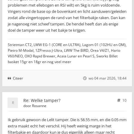
problemen met ellebogen en RSI wilt) en 5kg is ruim voldoende.
Vingers rond de base op de bovenkant en licht aanduwen/geleiden
zodat alle vingertoppen de rand van het filterbakje raken. Dan kan
je nagenoeg niet scheef tampen. De hendel heeft dan als enige
doel de tamper weer uit het bakje te krijgen.
Strietman CT2, LWW EG-1 (CORE en ULTRA), Lagom 01 (102HU en OM),
Pietro M-Modal, 1ZPresso J-Ultra, LWW The BIRD, Orea V4/Z1, Hario
V60/NEO, OXO Rapid Brewer, Acaia Lunar en Pearl S, Sworks Billet
basket 15gr en 18gr en nog veel meer
Citeer
wo 04 mar 2026, 18:44
Re: Welke tamper?
10
door
Rosanne
Ik gebruik gewoon de Lelit tamper. Die is 58.55 mm, en die 0.05 mm
extra maakt echt het verschil. Hij heeft weinig marge in het
filterbakje en daardoor kun je dus eigenlijk alleen maar recht