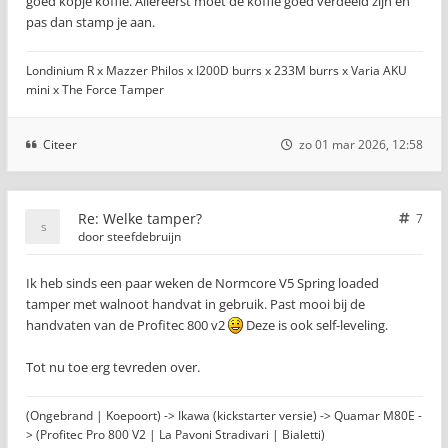
goed kopje koffie. Allereerst moet de koffie goed verdeeld zijn en
pas dan stamp je aan.
Londinium R x Mazzer Philos x I200D burrs x 233M burrs x Varia AKU
mini x The Force Tamper
Citeer
zo 01 mar 2026, 12:58
Re: Welke tamper?
7
door
steefdebruijn
Ik heb sinds een paar weken de Normcore V5 Spring loaded
tamper met walnoot handvat in gebruik. Past mooi bij de
handvaten van de Profitec 800 v2
Deze is ook self-leveling.
Tot nu toe erg tevreden over.
(Ongebrand | Koepoort) -> Ikawa (kickstarter versie) -> Quamar M80E -
> (Profitec Pro 800 V2 | La Pavoni Stradivari | Bialetti)