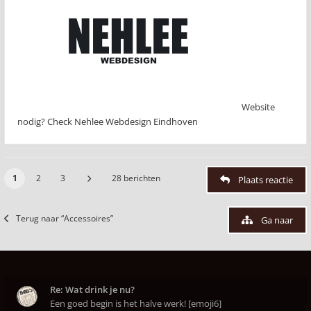
Website
nodig? Check Nehlee Webdesign Eindhoven
1
2
3
28 berichten
Plaats reactie
Terug naar “Accessoires”
Ga naar
Re: Wat drink je nu?
Een goed begin is het halve werk! [emoji6]