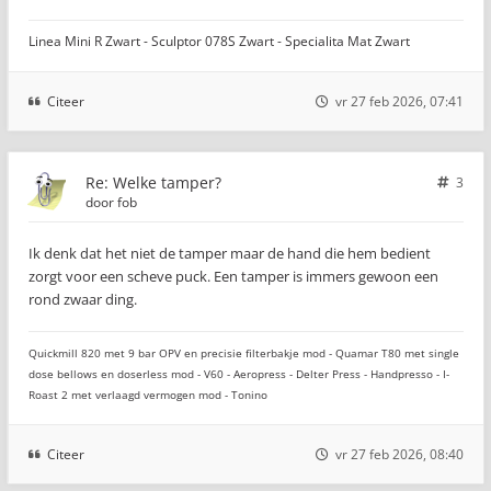
Linea Mini R Zwart - Sculptor 078S Zwart - Specialita Mat Zwart
Citeer
vr 27 feb 2026, 07:41
Re: Welke tamper?
3
door
fob
Ik denk dat het niet de tamper maar de hand die hem bedient
zorgt voor een scheve puck. Een tamper is immers gewoon een
rond zwaar ding.
Quickmill 820 met 9 bar OPV en precisie filterbakje mod - Quamar T80 met single
dose bellows en doserless mod - V60 - Aeropress - Delter Press - Handpresso - I-
Roast 2 met verlaagd vermogen mod - Tonino
Citeer
vr 27 feb 2026, 08:40