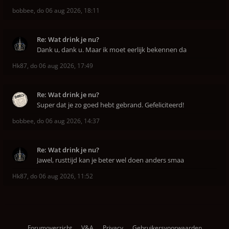
bobbee
,
do 06 aug 2026, 18:11
Re: Wat drink je nu?
Dank u, dank u. Maar ik moet eerlijk bekennen da
Hk87
,
do 06 aug 2026, 17:49
Re: Wat drink je nu?
Super dat je zo goed hebt gebrand. Gefeliciteerd!
bobbee
,
do 06 aug 2026, 14:37
Re: Wat drink je nu?
Jawel, rusttijd kan je beter wel doen anders smaa
Hk87
,
do 06 aug 2026, 11:52
Forumoverzicht
V&A
Privacy
Gebruikersvoorwaarden