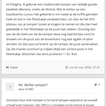
Hi Perigine. Ik gebruik een traditionele tamper van redelijk goede
kwaliteit (Bezzera, zoiets als Motta). Wat ik echter op een
basisbarista cursus heb geleerde is om nadat je de koffie gemalen
hebt en het in het filterbakje verdeeld hebt, om dan de het RVS
plateau van je tamper tussen je vingers te nemen en die dan heel
geleidelijk in het filterbakje op de puck laat zakken. Zonodig dan
aan de de steel van de de tamper deze nog heel lichtjes rond te
draaien om de puck aan de bovenkant nog wat egaler te laten
worden. En dan pas vol kracht op de tamper de puck aandrukken.
Op die manier voorkom je vrijwel altijd een scheve puck in het
filterbakje. Misschien dat eens proberen ? ! Gr. Ron
Citeer
ma 02 mar 2026, 21:31
Re: Welke tamper?
9
door
Erik82
Grootste fout met tampen is te hard tampen waardoor je vanzelf
scheef gaat tampen. Die 20KG is complete onzin (tenzij je graag