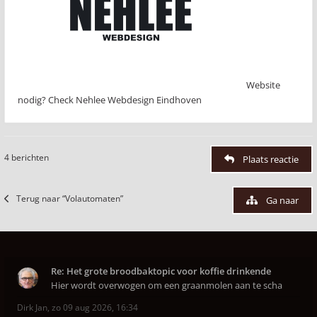
Website
nodig? Check Nehlee Webdesign Eindhoven
4 berichten
Plaats reactie
Terug naar “Volautomaten”
Ga naar
Re: Het grote broodbaktopic voor koffie drinkende
Hier wordt overwogen om een graanmolen aan te scha
Dirk Jan
,
zo 09 aug 2026, 16:34