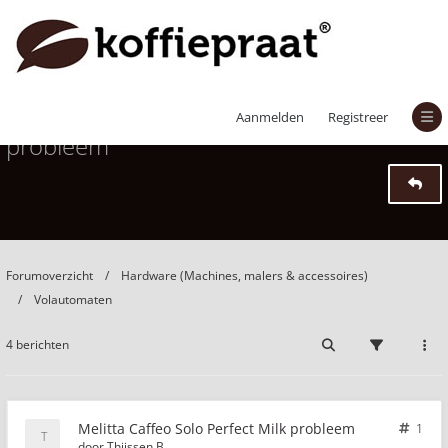
Melitta Caffeo Solo Perfect Milk
Aanmelden
Registreer
probleem
Forumoverzicht
Hardware (Machines, malers & accessoires)
Volautomaten
4 berichten
Melitta Caffeo Solo Perfect Milk probleem
1
door
Thijssen.B