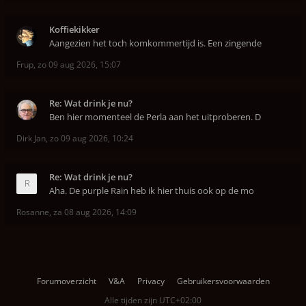
Koffiekikker
Aangezien het toch komkommertijd is. Een zingende
Frup
,
zo 09 aug 2026, 15:07
Re: Wat drink je nu?
Ben hier momenteel de Perla aan het uitproberen. D
Dirk Jan
,
zo 09 aug 2026, 10:24
Re: Wat drink je nu?
Aha. De purple Rain heb ik hier thuis ook op de mo
Rosanne
,
za 08 aug 2026, 14:09
Forumoverzicht
V&A
Privacy
Gebruikersvoorwaarden
Alle tijden zijn
UTC+02:00