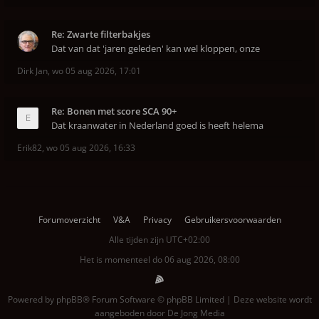
Re: Zwarte filterbakjes
Dat van dat 'jaren geleden' kan wel kloppen, onze
Dirk Jan
,
wo 05 aug 2026, 17:01
Re: Bonen met score SCA 90+
Dat kraanwater in Nederland goed is heeft helema
Erik82
,
wo 05 aug 2026, 16:33
Forumoverzicht
V&A
Privacy
Gebruikersvoorwaarden
Alle tijden zijn
UTC+02:00
Het is momenteel do 06 aug 2026, 08:00
Powered by
phpBB
® Forum Software © phpBB Limited | Deze website wordt
aangeboden door
De Jong Media