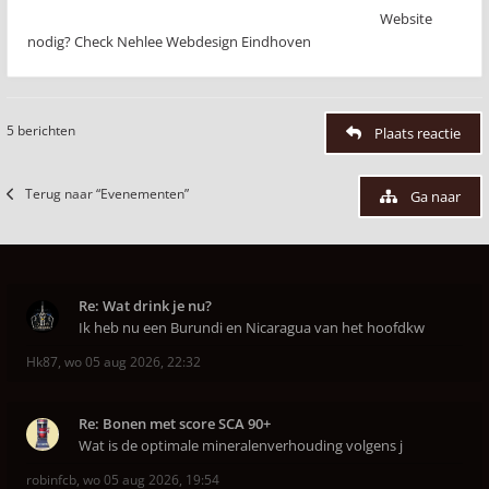
Website
nodig? Check Nehlee Webdesign Eindhoven
5 berichten
Plaats reactie
Terug naar “Evenementen”
Ga naar
Re: Wat drink je nu?
Ik heb nu een Burundi en Nicaragua van het hoofdkw
Hk87
,
wo 05 aug 2026, 22:32
Re: Bonen met score SCA 90+
Wat is de optimale mineralenverhouding volgens j
robinfcb
,
wo 05 aug 2026, 19:54