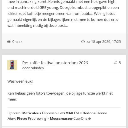
mee in aanraking komt. Kennis gemaakt met een hele gave high
end machine, de LIGRE young. Doosje kombucha opgepikt en een
lekker zoet koffietje meegenomen van rum babba. Weinig fotos
gemaakt eigenlijk en de bijlages lijken niet mee te komen dus er is
wat inbeelding nodig bij deze post...
Citeer
za 18 apr 2026, 17:25
Re: koffie festival amsterdam 2026
5
door
robinfcb
Was weer leuk!
Kan helaas geen foto's toevoegen, de bijlage functie werkt niet
meer.
Espresso:
Meticulous
Espresso ×
etzMAX
LM ×
Hedone
Honne
Filter:
Pietro
Probrewing ×
Moccamaster
Cup-One ☕