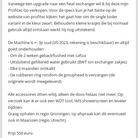
Vanwege een upgrade naar een heat exchanger wil ik bij deze mijn
Profitec Go verkopen. Voor de specs kun je het beste op de
website van profitec kijken: het gaat hier om de single boiler
variant in de kleur zwart. Behoudens kleine krasjes die bij normaal
gebruik altijd ontstaan werkt hij nog uitstekend.
De Machine is +- 3jr oud (05-2023, rekening is beschikbaar) en altijd
goed onderhouden
- Om de 2 weken gebackflushed met cafiza
- Uitsluitend gefiltered water gebruikt (BWT ion exchanger zakjes)
- Elke 6 maanden ontkalkt
- De rubberen ring rondom de grouphead is vervangen (de
originele wordt meegeleverd)
Alle accessoires zitten erbij, alleen de doos helaas niet meer. Op
verzoek kan ik er ook een WDT tool, IMS showerscreen en leveler
bijdoen.
Graag ophalen in regio Groningen, op afspraak kan dit eventueel
ook in Maarssen (regio Utrecht).
Prijs 550 euro