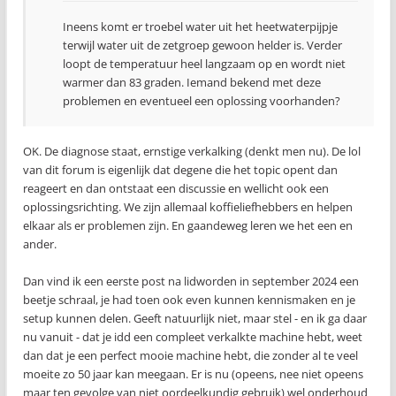
Ineens komt er troebel water uit het heetwaterpijpje
terwijl water uit de zetgroep gewoon helder is. Verder
loopt de temperatuur heel langzaam op en wordt niet
warmer dan 83 graden. Iemand bekend met deze
problemen en eventueel een oplossing voorhanden?
OK. De diagnose staat, ernstige verkalking (denkt men nu). De lol
van dit forum is eigenlijk dat degene die het topic opent dan
reageert en dan ontstaat een discussie en wellicht ook een
oplossingsrichting. We zijn allemaal koffieliefhebbers en helpen
elkaar als er problemen zijn. En gaandeweg leren we het een en
ander.
Dan vind ik een eerste post na lidworden in september 2024 een
beetje schraal, je had toen ook even kunnen kennismaken en je
setup kunnen delen. Geeft natuurlijk niet, maar stel - en ik ga daar
nu vanuit - dat je idd een compleet verkalkte machine hebt, weet
dan dat je een perfect mooie machine hebt, die zonder al te veel
moeite zo 50 jaar kan meegaan. Er is nu (opeens, nee niet opeens
maar ten gevolge van niet oordeelkundig gebruik) wel onderhoud