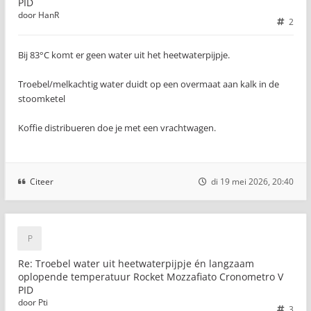
PID
door
HanR
2
Bij 83°C komt er geen water uit het heetwaterpijpje.
Troebel/melkachtig water duidt op een overmaat aan kalk in de
stoomketel
Koffie distribueren doe je met een vrachtwagen.
Citeer
di 19 mei 2026, 20:40
Re: Troebel water uit heetwaterpijpje én langzaam
oplopende temperatuur Rocket Mozzafiato Cronometro V
PID
door
Pti
3