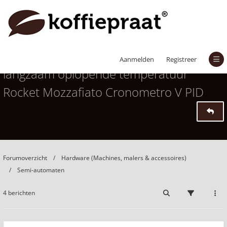
Troebel water uit heetwaterpijpje én
Aanmelden
Registreer
langzaam oplopende temperatuur
Rocket Mozzafiato Cronometro V PID
Forumoverzicht
Hardware (Machines, malers & accessoires)
Semi-automaten
4 berichten