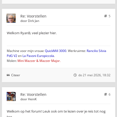
Re: Voorstellen
5
door
Dirk Jan
Welkom RyanB, veel plezier hier.
Machine voor mijn vrouw:
QuickMill 3000
. Werkruimte:
Rancilio Silvia
PdG V2
en
La Pavoni Europiccola
.
Molen:
Mini Mazzer & Mazzer Major.
Citeer
do 21 mei 2026, 18:32
Re: Voorstellen
6
door
HeinK
Welkom op het forum! Leuk ook om te lezen over je reis tot nog
toe.