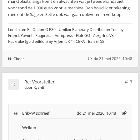
marktplaats langs komt en afwachten wat je tweedehands ziet
voor rond de 1.000 euro voor je machine. Dan houd ik er rekening
mee dat de Sage en Sette ook wat gaan opleveren in verkoop.
Londinium R - Option-O P80 - Umikot Planetary Distribution Tool by
FrancisPavoni - Puqpress - Aeropress - Flair GO - Aergrind V3 -
Puckrake (gold edition) by ArjenT5R™ - CERA Titan ET58
Citeer
do 21 mei 2026, 10:48
Re: Voorstellen
3
door
RyanB
ErikvW
schreef:
do 21 mei 2026, 10:48
Welkom!