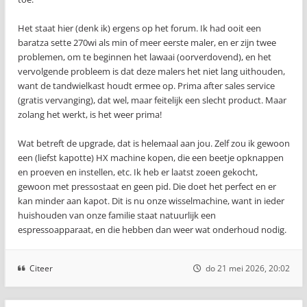
Het staat hier (denk ik) ergens op het forum. Ik had ooit een
baratza sette 270wi als min of meer eerste maler, en er zijn twee
problemen, om te beginnen het lawaai (oorverdovend), en het
vervolgende probleem is dat deze malers het niet lang uithouden,
want de tandwielkast houdt ermee op. Prima after sales service
(gratis vervanging), dat wel, maar feitelijk een slecht product. Maar
zolang het werkt, is het weer prima!
Wat betreft de upgrade, dat is helemaal aan jou. Zelf zou ik gewoon
een (liefst kapotte) HX machine kopen, die een beetje opknappen
en proeven en instellen, etc. Ik heb er laatst zoeen gekocht,
gewoon met pressostaat en geen pid. Die doet het perfect en er
kan minder aan kapot. Dit is nu onze wisselmachine, want in ieder
huishouden van onze familie staat natuurlijk een
espressoapparaat, en die hebben dan weer wat onderhoud nodig.
Citeer
do 21 mei 2026, 20:02