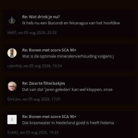
Re: Wat drink je nu?
Ik heb nu een Burundi en Nicaragua van het hoofdkw
Hk87
,
wo 05 aug 2026, 22:32
Re: Bonen met score SCA 90+
Wat is de optimale mineralenverhouding volgens j
robinfcb
,
wo 05 aug 2026, 19:54
Re: Zwarte filterbakjes
Dat van dat 'jaren geleden' kan wel kloppen, onze
Dirk Jan
,
wo 05 aug 2026, 17:01
Re: Bonen met score SCA 90+
Dat kraanwater in Nederland goed is heeft helema
Erik82
,
wo 05 aug 2026, 16:33