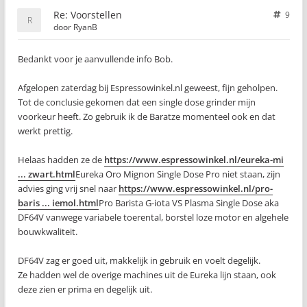
Re: Voorstellen
9
door
RyanB
Bedankt voor je aanvullende info Bob.
Afgelopen zaterdag bij Espressowinkel.nl geweest, fijn geholpen.
Tot de conclusie gekomen dat een single dose grinder mijn
voorkeur heeft. Zo gebruik ik de Baratze momenteel ook en dat
werkt prettig.
Helaas hadden ze de
https://www.espressowinkel.nl/eureka-mi
... zwart.html
Eureka Oro Mignon Single Dose Pro niet staan, zijn
advies ging vrij snel naar
https://www.espressowinkel.nl/pro-
baris ... iemol.html
Pro Barista G-iota VS Plasma Single Dose aka
DF64V vanwege variabele toerental, borstel loze motor en algehele
bouwkwaliteit.
DF64V zag er goed uit, makkelijk in gebruik en voelt degelijk.
Ze hadden wel de overige machines uit de Eureka lijn staan, ook
deze zien er prima en degelijk uit.