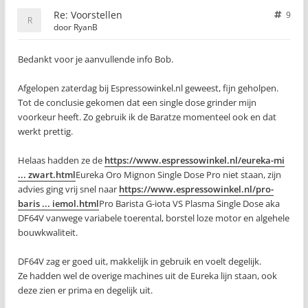
Re: Voorstellen
9
door
RyanB
Bedankt voor je aanvullende info Bob.
Afgelopen zaterdag bij Espressowinkel.nl geweest, fijn geholpen.
Tot de conclusie gekomen dat een single dose grinder mijn
voorkeur heeft. Zo gebruik ik de Baratze momenteel ook en dat
werkt prettig.
Helaas hadden ze de
https://www.espressowinkel.nl/eureka-mi
... zwart.html
Eureka Oro Mignon Single Dose Pro niet staan, zijn
advies ging vrij snel naar
https://www.espressowinkel.nl/pro-
baris ... iemol.html
Pro Barista G-iota VS Plasma Single Dose aka
DF64V vanwege variabele toerental, borstel loze motor en algehele
bouwkwaliteit.
DF64V zag er goed uit, makkelijk in gebruik en voelt degelijk.
Ze hadden wel de overige machines uit de Eureka lijn staan, ook
deze zien er prima en degelijk uit.