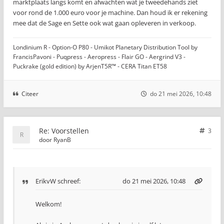
marktplaats langs komt en afwachten wat je tweedehands ziet
voor rond de 1.000 euro voor je machine. Dan houd ik er rekening
mee dat de Sage en Sette ook wat gaan opleveren in verkoop.
Londinium R - Option-O P80 - Umikot Planetary Distribution Tool by
FrancisPavoni - Puqpress - Aeropress - Flair GO - Aergrind V3 -
Puckrake (gold edition) by ArjenT5R™ - CERA Titan ET58
Citeer
do 21 mei 2026, 10:48
Re: Voorstellen
3
door
RyanB
ErikvW
schreef:
do 21 mei 2026, 10:48
Welkom!