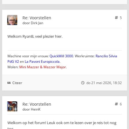
Re: Voorstellen
5
door
Dirk Jan
Welkom RyanB, veel plezier hier.
Machine voor mijn vrouw:
QuickMill 3000
. Werkruimte:
Rancilio Silvia
PdG V2
en
La Pavoni Europiccola
.
Molen:
Mini Mazzer & Mazzer Major.
Citeer
do 21 mei 2026, 18:32
Re: Voorstellen
6
door
HeinK
Welkom op het forum! Leuk ook om te lezen over je reis tot nog
toe.