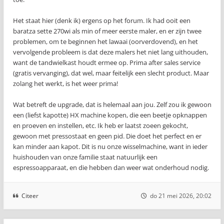
Het staat hier (denk ik) ergens op het forum. Ik had ooit een
baratza sette 270wi als min of meer eerste maler, en er zijn twee
problemen, om te beginnen het lawaai (oorverdovend), en het
vervolgende probleem is dat deze malers het niet lang uithouden,
want de tandwielkast houdt ermee op. Prima after sales service
(gratis vervanging), dat wel, maar feitelijk een slecht product. Maar
zolang het werkt, is het weer prima!
Wat betreft de upgrade, dat is helemaal aan jou. Zelf zou ik gewoon
een (liefst kapotte) HX machine kopen, die een beetje opknappen
en proeven en instellen, etc. Ik heb er laatst zoeen gekocht,
gewoon met pressostaat en geen pid. Die doet het perfect en er
kan minder aan kapot. Dit is nu onze wisselmachine, want in ieder
huishouden van onze familie staat natuurlijk een
espressoapparaat, en die hebben dan weer wat onderhoud nodig.
Citeer
do 21 mei 2026, 20:02