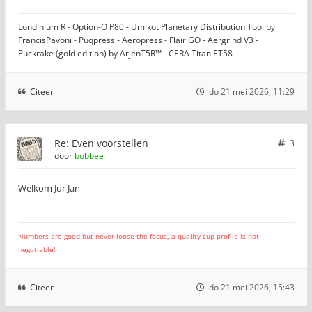
Londinium R - Option-O P80 - Umikot Planetary Distribution Tool by
FrancisPavoni - Puqpress - Aeropress - Flair GO - Aergrind V3 -
Puckrake (gold edition) by ArjenT5R™ - CERA Titan ET58
Citeer
do 21 mei 2026, 11:29
Re: Even voorstellen
3
door
bobbee
Welkom Jur Jan
Numbers are good but never loose the focus, a quality cup profile is not
negotiable!
Citeer
do 21 mei 2026, 15:43