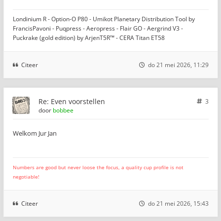
Londinium R - Option-O P80 - Umikot Planetary Distribution Tool by
FrancisPavoni - Puqpress - Aeropress - Flair GO - Aergrind V3 -
Puckrake (gold edition) by ArjenT5R™ - CERA Titan ET58
Citeer
do 21 mei 2026, 11:29
Re: Even voorstellen
3
door
bobbee
Welkom Jur Jan
Numbers are good but never loose the focus, a quality cup profile is not
negotiable!
Citeer
do 21 mei 2026, 15:43