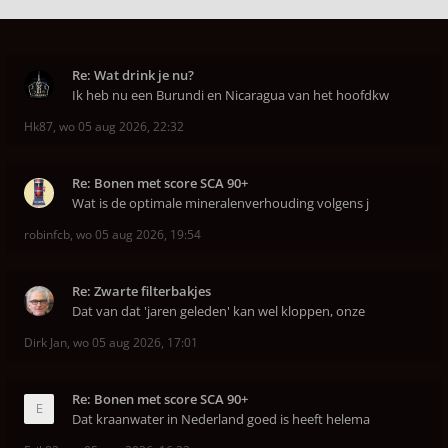
Re: Wat drink je nu?
Ik heb nu een Burundi en Nicaragua van het hoofdkw
Hk87
,
wo 05 aug 2026, 22:32
Re: Bonen met score SCA 90+
Wat is de optimale mineralenverhouding volgens j
robinfcb
,
wo 05 aug 2026, 19:54
Re: Zwarte filterbakjes
Dat van dat 'jaren geleden' kan wel kloppen, onze
Dirk Jan
,
wo 05 aug 2026, 17:01
Re: Bonen met score SCA 90+
Dat kraanwater in Nederland goed is heeft helema