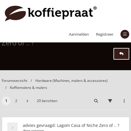
advies gevraagd: Lagom Casa of Niche
Aanmelden
Registreer
Zero of .. ?
Forumoverzicht
Hardware (Machines, malers & accessoires)
Koffiemolens & malers
1
2
20 berichten
advies gevraagd: Lagom Casa of Niche Zero of .. ?
door
ronajon