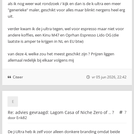
als ik nog weer wat rondzoek / kijk en dan is de k-ultra een meer
"generieke" maler, geschikt voor alles maar blinkt nergens heel erg
uit.
verder kwam ik de j-ultra tegen, wel voor espresso maar niet voor
andere koffies, een Kinu M47 en Oprhan Espresso Lido OG (die
laatste is amper te krijgen in NL en EU btw)
van deze 4, welke zou het meest geschikt zijn ? Prijzen liggen
allemaal redelijk bij elkaar volgens mij
Citeer
vr 05 jun 2026, 22:42
Re: advies gevraagd: Lagom Casa of Niche Zero of .. ?
7
door
Erik82
De J-Ultra heb ik zelf voor alleen donkere branding omdat beide