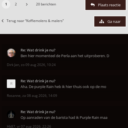
1
2
20 berichten
Plaats reactie
Terug naar “Koffiemolens & malers”
Ga naar
Re: Wat drink je nu?
Ben hier momenteel de Perla aan het uitproberen. D
Dirk Jan
,
zo 09 aug 2026, 10:24
Re: Wat drink je nu?
Aha. De purple Rain heb ik hier thuis ook op de mo
Rosanne
,
za 08 aug 2026, 14:09
Re: Wat drink je nu?
Op aanraden van de barista had ik Purple Rain maa
Hk87
,
vr 07 aug 2026, 22:26