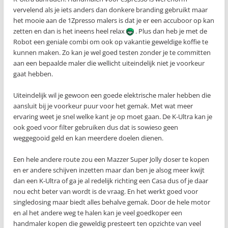
vervelend als je iets anders dan donkere branding gebruikt maar
het mooie aan de 1Zpresso malers is dat je er een accuboor op kan
zetten en dan is het ineens heel relax
. Plus dan heb je met de
Robot een geniale combi om ook op vakantie geweldige koffie te
kunnen maken. Zo kan je wel goed testen zonder je te committen
aan een bepaalde maler die wellicht uiteindelijk niet je voorkeur
gaat hebben.
Uiteindelijk wil je gewoon een goede elektrische maler hebben die
aansluit bij je voorkeur puur voor het gemak. Met wat meer
ervaring weet je snel welke kant je op moet gaan. De K-Ultra kan je
ook goed voor filter gebruiken dus dat is sowieso geen
weggegooid geld en kan meerdere doelen dienen.
Een hele andere route zou een Mazzer Super Jolly doser te kopen
en er andere schijven inzetten maar dan ben je alsog meer kwijt
dan een K-Ultra of ga je al redelijk richting een Casa dus of je daar
nou echt beter van wordt is de vraag. En het werkt goed voor
singledosing maar biedt alles behalve gemak. Door de hele motor
en al het andere weg te halen kan je veel goedkoper een
handmaler kopen die geweldig presteert ten opzichte van veel