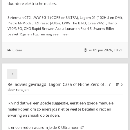
duurdere elektrische malers.
Strietman CT2, LWW EG-1 (CORE en ULTRA), Lagom 01 (102HU en OM),
Pietro M-Modal, 1ZPresso J-Ultra, LWW The BIRD, Orea V4/Z1, Hario
V60/NEO, OXO Rapid Brewer, Acaia Lunar en Pearl S, Sworks Billet
basket 15gr en 18gr en nog veel meer
Citeer
vr 05 jun 2026, 18:21
Re: advies gevraagd: Lagom Casa of Niche Zero of .. ?
6
door
ronajon
ik vind dat wel een goede suggestie, eerst een goede manuele
maler kopen om zo enerzijds niet te veel te betalen direct en
ervaring en smaak op te doen.
is er een reden waarom je de K-Ultra noemt?