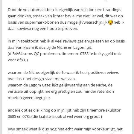
Door de volautomaat ben ik eigenlijk vanzelf donkere brandings
gaan drinken, smaak van lichter beviel me niet. let wel, dit was op
basis van supermarkt-bonen dus mogelijk/waarschijnlijk
heb ik
daar sowieso nog een hoop te proeven.
in mijn zoektocht heb ik al veel reviews gezien/gelezen en op basis
daarvan kwam ik dus bij de Niche en Lagom uit.
(df54/64 soms QC problemen, timemore 078S te bulky, geld ook
voor df83, )
waarom de Niche: eigenlijk de 1e waar ik heel positieve reviews
over las + het design staat me wel aan.
waarom de Lagom Case: lijkt gelijkwaardig aan de Niche, de
verticale uitloop lijkt me erg prettig en zou minder retention
moeten geven begrijp ik
andere opties die ik nog op mijn lijst heb zijn timemore skulptor
068S en 078s (die laatste is ook al wel weer erg groot )
Kwa smaak weet ik dus nog niet echt waar mijn voorkeur ligt, het