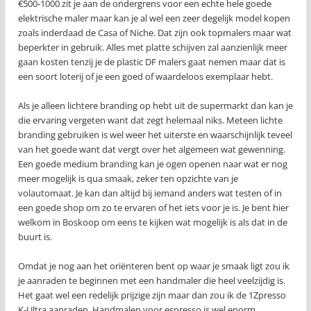
€500-1000 zit je aan de ondergrens voor een echte hele goede
elektrische maler maar kan je al wel een zeer degelijk model kopen
zoals inderdaad de Casa of Niche. Dat zijn ook topmalers maar wat
beperkter in gebruik. Alles met platte schijven zal aanzienlijk meer
gaan kosten tenzij je de plastic DF malers gaat nemen maar dat is
een soort loterij of je een goed of waardeloos exemplaar hebt.
Als je alleen lichtere branding op hebt uit de supermarkt dan kan je
die ervaring vergeten want dat zegt helemaal niks. Meteen lichte
branding gebruiken is wel weer het uiterste en waarschijnlijk teveel
van het goede want dat vergt over het algemeen wat gewenning.
Een goede medium branding kan je ogen openen naar wat er nog
meer mogelijk is qua smaak, zeker ten opzichte van je
volautomaat. Je kan dan altijd bij iemand anders wat testen of in
een goede shop om zo te ervaren of het iets voor je is. Je bent hier
welkom in Boskoop om eens te kijken wat mogelijk is als dat in de
buurt is.
Omdat je nog aan het oriënteren bent op waar je smaak ligt zou ik
je aanraden te beginnen met een handmaler die heel veelzijdig is.
Het gaat wel een redelijk prijzige zijn maar dan zou ik de 1Zpresso
K-Ultra aanraden. Handmalen voor espresso is wel enorm