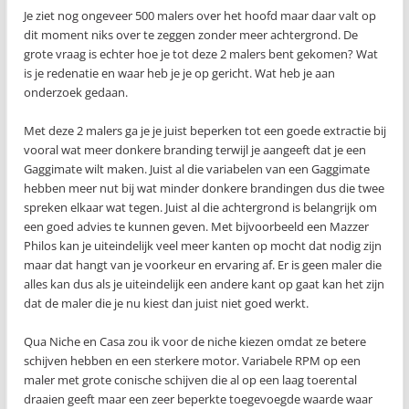
Je ziet nog ongeveer 500 malers over het hoofd maar daar valt op
dit moment niks over te zeggen zonder meer achtergrond. De
grote vraag is echter hoe je tot deze 2 malers bent gekomen? Wat
is je redenatie en waar heb je je op gericht. Wat heb je aan
onderzoek gedaan.
Met deze 2 malers ga je je juist beperken tot een goede extractie bij
vooral wat meer donkere branding terwijl je aangeeft dat je een
Gaggimate wilt maken. Juist al die variabelen van een Gaggimate
hebben meer nut bij wat minder donkere brandingen dus die twee
spreken elkaar wat tegen. Juist al die achtergrond is belangrijk om
een goed advies te kunnen geven. Met bijvoorbeeld een Mazzer
Philos kan je uiteindelijk veel meer kanten op mocht dat nodig zijn
maar dat hangt van je voorkeur en ervaring af. Er is geen maler die
alles kan dus als je uiteindelijk een andere kant op gaat kan het zijn
dat de maler die je nu kiest dan juist niet goed werkt.
Qua Niche en Casa zou ik voor de niche kiezen omdat ze betere
schijven hebben en een sterkere motor. Variabele RPM op een
maler met grote conische schijven die al op een laag toerental
draaien geeft maar een zeer beperkte toegevoegde waarde waar