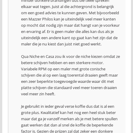
minder donkere brandingen dus die twee spreken
elkaar wat tegen. Juist al die achtergrond is belangrijk
om een goed advies te kunnen geven. Met bijvoorbeeld
een Mazzer Philos kan je uiteindelijk veel meer kanten
op mocht dat nodig zijn maar dat hangt van je voorkeur
en ervaring af. Er is geen maler die alles kan dus als je
uiteindelijk een andere kant op gaat kan het zijn dat de
maler die je nu kiest dan juist niet goed werkt.
Qua Niche en Casa zou ik voor de niche kiezen omdat ze
betere schijven hebben en een sterkere motor.
Variabele RPM op een maler met grote conische
schijven die al op een laag toerental draaien geeft maar
een zeer beperkte toegevoegde waarde waar dit met
platte schijven die standaard veel meer toeren draaien
veel meer zin heeft.
Je gebruikt in ieder geval verse koffie dus dat is al een
grote plus. Kwalitatief kan het nog een heel stuk beter
maar dat ga je vanzelf merken als je met betere spullen
gaat werken dat dan al snel de koffie de beperkende
factor is. Gezien de prijzen zal dat zeker een donkere