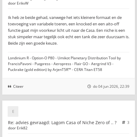
door
ErikvW
Ik heb ze beide gehad, vanwege het iets kleinere formaat en de
toevoeging van variabele toeren, een knocked en een aito-off
functie gaat mijn voorkeur licht uit naar de Casa. Een niche is een
stuk simpeler maar tegelijk ook echt een tank die zeer duurzaam is.
Beide zijn een goede keuze.
Londinium R - Option-O P80 - Umikot Planetary Distribution Tool by
FrancisPavoni - Puqpress - Aeropress - Flair GO - Aergrind V3 -
Puckrake (gold edition) by ArjenT5R™ - CERA Titan ET58
Citeer
do 04 jun 2026, 22:39
Re: advies gevraagd: Lagom Casa of Niche Zero of .. ?
3
door
Erik82