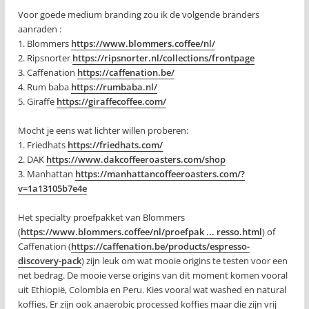
Voor goede medium branding zou ik de volgende branders
aanraden :
1. Blommers
https://www.blommers.coffee/nl/
2. Ripsnorter
https://ripsnorter.nl/collections/frontpage
3. Caffenation
https://caffenation.be/
4. Rum baba
https://rumbaba.nl/
5. Giraffe
https://giraffecoffee.com/
Mocht je eens wat lichter willen proberen:
1. Friedhats
https://friedhats.com/
2. DAK
https://www.dakcoffeeroasters.com/shop
3. Manhattan
https://manhattancoffeeroasters.com/?
v=1a13105b7e4e
Het specialty proefpakket van Blommers
(
https://www.blommers.coffee/nl/proefpak ... resso.html
) of
Caffenation (
https://caffenation.be/products/espresso-
discovery-pack
) zijn leuk om wat mooie origins te testen voor een
net bedrag. De mooie verse origins van dit moment komen vooral
uit Ethiopië, Colombia en Peru. Kies vooral wat washed en natural
koffies. Er zijn ook anaerobic processed koffies maar die zijn vrij