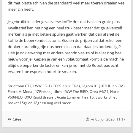
dit met platte schijven die standaard veel meer toeren draaien veel
meer zin heeft.
Je gebruikt in ieder geval verse koffie dus dat is al een grote plus.
Kwalitatief kan het nog een heel stuk beter maar dat ga je vanzelf
merken als je met betere spullen gaat werken dat dan al snel de
koffie de beperkende factor is. Gezien de prijzen zal dat zeker een
donkere branding zijn dus neem ik aan dat daar je voorkeur ligt?
Heb je ook ervaring met andere brandniveau's of is alles nog heel
nieuw voor je? Gezien je van een volautomaat komt is de machine
altijd de beperkende factor en kan je nu met de Robot pas echt
ervaren hoe espresso hoort te smaken.
Strietman CT2, LWW EG-1 (CORE en ULTRA), Lagom 01 (102HU en OM),
Pietro M-Modal, 1ZPresso J-Ultra, LWW The BIRD, Orea V4/Z1, Hario
V60/NEO, OXO Rapid Brewer, Acaia Lunar en Pearl S, Sworks Billet
basket 15gr en 18gr en nog veel meer
Citeer
vr 05 jun 2026, 11:17