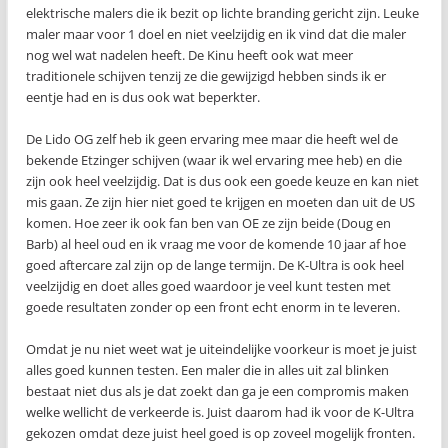
elektrische malers die ik bezit op lichte branding gericht zijn. Leuke
maler maar voor 1 doel en niet veelzijdig en ik vind dat die maler
nog wel wat nadelen heeft. De Kinu heeft ook wat meer
traditionele schijven tenzij ze die gewijzigd hebben sinds ik er
eentje had en is dus ook wat beperkter.
De Lido OG zelf heb ik geen ervaring mee maar die heeft wel de
bekende Etzinger schijven (waar ik wel ervaring mee heb) en die
zijn ook heel veelzijdig. Dat is dus ook een goede keuze en kan niet
mis gaan. Ze zijn hier niet goed te krijgen en moeten dan uit de US
komen. Hoe zeer ik ook fan ben van OE ze zijn beide (Doug en
Barb) al heel oud en ik vraag me voor de komende 10 jaar af hoe
goed aftercare zal zijn op de lange termijn. De K-Ultra is ook heel
veelzijdig en doet alles goed waardoor je veel kunt testen met
goede resultaten zonder op een front echt enorm in te leveren.
Omdat je nu niet weet wat je uiteindelijke voorkeur is moet je juist
alles goed kunnen testen. Een maler die in alles uit zal blinken
bestaat niet dus als je dat zoekt dan ga je een compromis maken
welke wellicht de verkeerde is. Juist daarom had ik voor de K-Ultra
gekozen omdat deze juist heel goed is op zoveel mogelijk fronten.