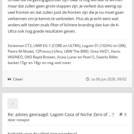
maar dat zullen geen grote stappen zijn. Je verliest dus weinig op
veel fronten en dat zullen juist de fronten zijn die je nu moet gaan
verkennen om je kennis te verbreden. Plus als je echt eens wat
anders wilt testen zoals filter of lichtere branding dan kan de K-
Ultra ook nog goede resultaten geven.
Strietman CT2, LWW EG-1 (CORE en ULTRA), Lagom 01 (102HU en OM),
Pietro M-Modal, 1ZPresso J-Ultra, LWW The BIRD, Orea V4/Z1, Hario
V60/NEO, OXO Rapid Brewer, Acaia Lunar en Pearl S, Sworks Billet
basket 15gr en 18gr en nog veel meer
Citeer
za 06 jun 2026, 09:02
Re: advies gevraagd: Lagom Casa of Niche Zero of .. ?
8
door
ronajon
bedankt voor de uitleg! zeer waardevol